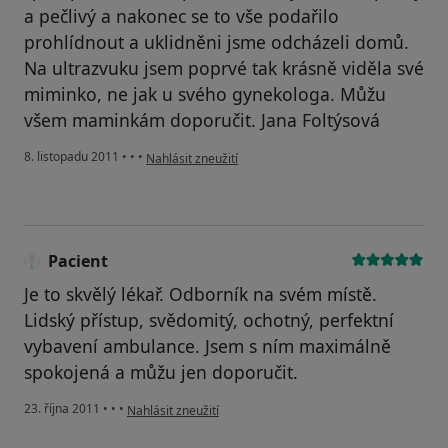
a pečlivý a nakonec se to vše podařilo
prohlídnout a uklidněni jsme odcházeli domů.
Na ultrazvuku jsem poprvé tak krásně viděla své
miminko, ne jak u svého gynekologa. Můžu
všem maminkám doporučit. Jana Foltýsová
podle názoru uživatele Pacient
8. listopadu 2011
•
•
•
Nahlásit zneužití
Pacient
Je to skvělý lékař. Odborník na svém místě.
Lidský přístup, svědomitý, ochotný, perfektní
vybavení ambulance. Jsem s ním maximálně
spokojená a můžu jen doporučit.
podle názoru uživatele Pacient
23. října 2011
•
•
•
Nahlásit zneužití