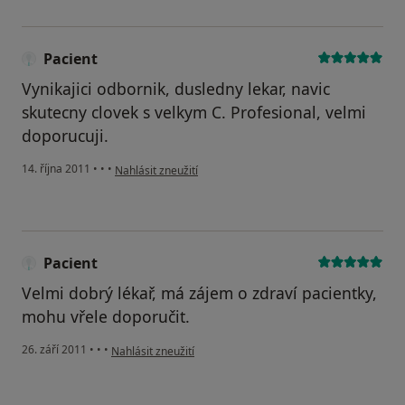
Pacient
Vynikajici odbornik, dusledny lekar, navic
skutecny clovek s velkym C. Profesional, velmi
doporucuji.
podle názoru uživatele Pacient
14. října 2011
•
•
•
Nahlásit zneužití
Pacient
Velmi dobrý lékař, má zájem o zdraví pacientky,
mohu vřele doporučit.
podle názoru uživatele Pacient
26. září 2011
•
•
•
Nahlásit zneužití