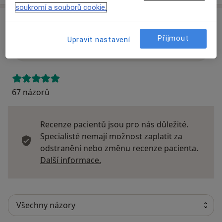
soukromí a souborů cookie.
Názory
Přijmout
Upravit nastavení
Přidejte svůj názor
67 názorů
Recenze pacientů jsou pro nás důležité.
Specialisté nemají možnost zaplatit za
odstranění nebo změnu recenze pacienta.
Další informace o názorech
Další informace.