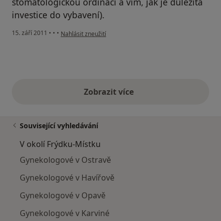
stomatologickou ordinaci a vím, jak je důležitá
investice do vybavení).
podle názoru uživatele Pacient
15. září 2011
•
•
•
Nahlásit zneužití
Zobrazit více
výše uvedené názory
Související vyhledávání
V okolí Frýdku-Místku
Gynekologové v Ostravě
Gynekologové v Havířově
Gynekologové v Opavě
Gynekologové v Karviné