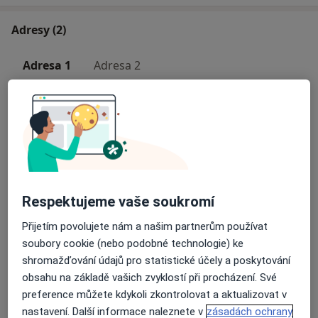
Adresy (2)
Adresa 1
Adresa 2
Gyn-Pren s.r.o., gynekologie
Zdrav. středisko 500,
Kozlovice 73947
Přiblížit mapu
se otevře v nové záložce
Respektujeme vaše soukromí
Dostupnost
Na této adrese online kalendář není aktivní
Přijetím povolujete nám a našim partnerům používat
Co mám v takové situaci udělat?
soubory cookie (nebo podobné technologie) ke
shromažďování údajů pro statistické účely a poskytování
obsahu na základě vašich zvyklostí při procházení. Své
Více
preference můžete kdykoli zkontrolovat a aktualizovat v
o adrese
nastavení. Další informace naleznete v
zásadách ochrany