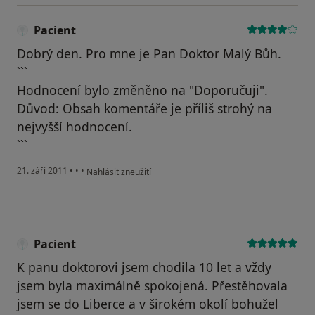
Pacient
Dobrý den. Pro mne je Pan Doktor Malý Bůh.
```
Hodnocení bylo změněno na "Doporučuji".
Důvod: Obsah komentáře je příliš strohý na
nejvyšší hodnocení.
```
podle názoru uživatele Pacient
21. září 2011
•
•
•
Nahlásit zneužití
Pacient
K panu doktorovi jsem chodila 10 let a vždy
jsem byla maximálně spokojená. Přestěhovala
jsem se do Liberce a v širokém okolí bohužel