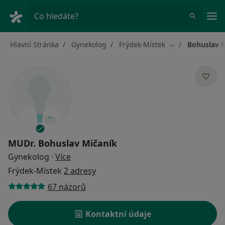
Hla
Co hledáte?
Hlavní Stránka
Gynekolog
Frýdek-Místek
Bohuslav 
Změna města
MUDr.
Bohuslav Mičaník
o specializacích
Gynekolog
·
Více
Frýdek-Místek
2 adresy
67 názorů
Kontaktní údaje