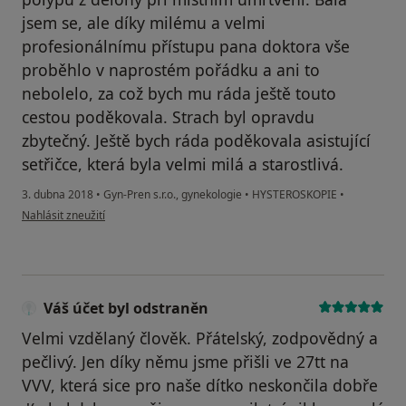
jsem se, ale díky milému a velmi
profesionálnímu přístupu pana doktora vše
proběhlo v naprostém pořádku a ani to
nebolelo, za což bych mu ráda ještě touto
cestou poděkovala. Strach byl opravdu
zbytečný. Ještě bych ráda poděkovala asistující
setřičce, která byla velmi milá a starostlivá.
3. dubna 2018
•
Gyn-Pren s.r.o., gynekologie
•
HYSTEROSKOPIE
•
podle názoru uživatele Váš účet byl odstraněn
Nahlásit zneužití
Váš účet byl odstraněn
Velmi vzdělaný člověk. Přátelský, zodpovědný a
pečlivý. Jen díky němu jsme přišli ve 27tt na
VVV, která sice pro naše dítko neskončila dobře