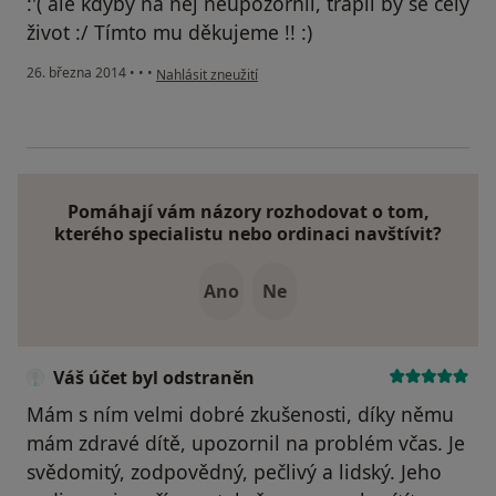
:'( ale kdyby na něj neupozornil, trápil by se celý
život :/ Tímto mu děkujeme !! :)
podle názoru uživatele Váš účet byl odstraněn
26. března 2014
•
•
•
Nahlásit zneužití
Pomáhají vám názory rozhodovat o tom,
kterého specialistu nebo ordinaci navštívit?
Ano
Ne
Váš účet byl odstraněn
Mám s ním velmi dobré zkušenosti, díky němu
mám zdravé dítě, upozornil na problém včas. Je
svědomitý, zodpovědný, pečlivý a lidský. Jeho