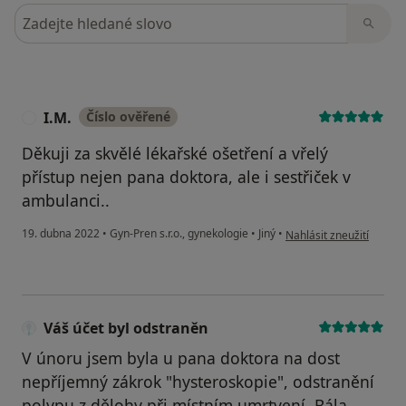
Hledejte v názorech
I.M.
Číslo ověřené
I
Děkuji za skvělé lékařské ošetření a vřelý
přístup nejen pana doktora, ale i sestřiček v
ambulanci..
podle názoru uživatele I
19. dubna 2022
•
Gyn-Pren s.r.o., gynekologie
•
Jiný
•
Nahlásit zneužití
Váš účet byl odstraněn
V únoru jsem byla u pana doktora na dost
nepříjemný zákrok "hysteroskopie", odstranění
polypu z dělohy při místním umrtvení. Bála