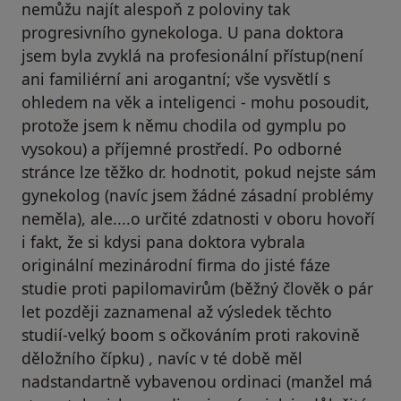
nemůžu najít alespoň z poloviny tak
progresivního gynekologa. U pana doktora
jsem byla zvyklá na profesionální přístup(není
ani familiérní ani arogantní; vše vysvětlí s
ohledem na věk a inteligenci - mohu posoudit,
protože jsem k němu chodila od gymplu po
vysokou) a příjemné prostředí. Po odborné
stránce lze těžko dr. hodnotit, pokud nejste sám
gynekolog (navíc jsem žádné zásadní problémy
neměla), ale....o určité zdatnosti v oboru hovoří
i fakt, že si kdysi pana doktora vybrala
originální mezinárodní firma do jisté fáze
studie proti papilomavirům (běžný člověk o pár
let později zaznamenal až výsledek těchto
studií-velký boom s očkováním proti rakovině
děložního čípku) , navíc v té době měl
nadstandartně vybavenou ordinaci (manžel má