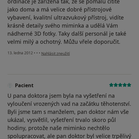
ordinace je zařízena tak, že se pomalu cítíte
jako doma a má velice dobré přístrojové
vybavení, kvalitní ultrazvukový přístroj, vidíte
krásně detaily svého miminka a udělá Vám
nádherné 3D fotky. Taky další personál je také
velmi milý a ochotný. Můžu vřele doporučit.
podle názoru uživatele Váš účet byl odstraněn
13. ledna 2012
•
•
•
Nahlásit zneužití
Pacient
U pana doktora jsem byla na vyšetření na
vyloučení vrozených vad na začátku těhotenství.
Byli jsme tam s manželem, pan doktor nám vše
ukázal, vysvětlil, vyšetření trvalo skoro půl
hodiny, protože naše miminko nechtělo
spolupracovat, ale pan doktor byl velice trpělivý