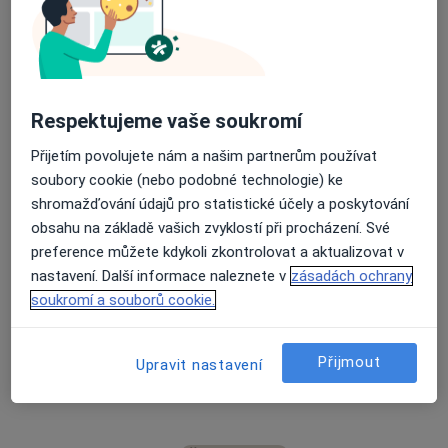
49 názorů
Respektujeme vaše soukromí
Recenze pacientů jsou pro nás důležité.
Specialisté nemají možnost zaplatit za
Přijetím povolujete nám a našim partnerům používat
odstranění nebo změnu recenze pacienta.
soubory cookie (nebo podobné technologie) ke
Další informace o názorech
Další informace.
shromažďování údajů pro statistické účely a poskytování
obsahu na základě vašich zvyklostí při procházení. Své
preference můžete kdykoli zkontrolovat a aktualizovat v
nastavení. Další informace naleznete v
zásadách ochrany
soukromí a souborů cookie.
Hledejte v názorech
Přijmout
Upravit nastavení