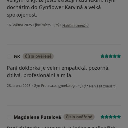
docházím do Gynflower Karviná a velká
spokojenost.
podle názoru uživatele A.H.
16. května 2025
•
jiné místo
•
Jiný
•
Nahlásit zneužití
GK
Číslo ověřené
G
Paní doktorka je velmi empatická, pozorná,
citlivá, profesionální a milá.
podle názoru uživatele 
28. srpna 2023
•
Gyn-Pren s.r.o., gynekologie
•
Jiný
•
Nahlásit zneužití
Magdalena Putalová
Číslo ověřené
M