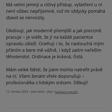
Má velmi jemný a citlivý přístup, vyšetření u ní
není vůbec nepříjemné, což mi vždycky pomáhá
zbavit se nervozity.
Obdivuji, jak moderně přemýšlí a jak precizně
pracuje – je vidět, že jí na každé pacientce
opravdu záleží. Oceňuji i to, že naslouchá mým
přáním a bere mě vážně, i když zatím neřeším
těhotenství. Ordinace je krásná, čistá.
Mám velké štěstí, že jsem mohla natrefit právě
na ni. Všem ženám vřele doporučuji –
profesionálka s lidským srdcem. Děkuji!
podle názoru uživatele Pavlína F
12. června 2025
•
jiné místo
•
Jiný
•
Nahlásit zneužití