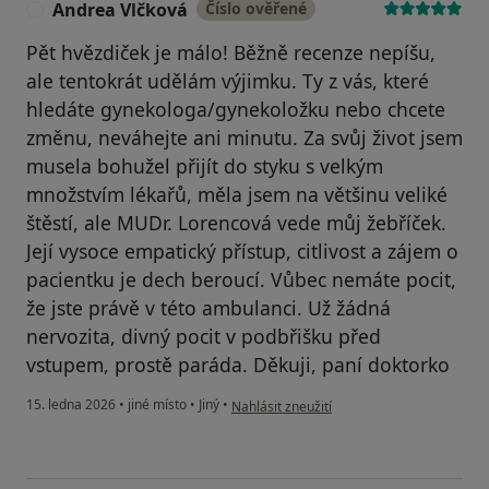
Andrea Vlčková
Číslo ověřené
A
Pět hvězdiček je málo! Běžně recenze nepíšu,
ale tentokrát udělám výjimku. Ty z vás, které
hledáte gynekologa/gynekoložku nebo chcete
změnu, neváhejte ani minutu. Za svůj život jsem
musela bohužel přijít do styku s velkým
množstvím lékařů, měla jsem na většinu veliké
štěstí, ale MUDr. Lorencová vede můj žebříček.
Její vysoce empatický přístup, citlivost a zájem o
pacientku je dech beroucí. Vůbec nemáte pocit,
že jste právě v této ambulanci. Už žádná
nervozita, divný pocit v podbřišku před
vstupem, prostě paráda. Děkuji, paní doktorko
podle názoru uživatele Andrea Vlčková
15. ledna 2026
•
jiné místo
•
Jiný
•
Nahlásit zneužití