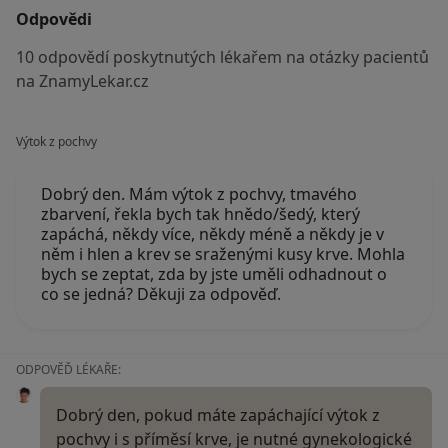
Odpovědi
10 odpovědí poskytnutých lékařem na otázky pacientů
na ZnamyLekar.cz
Výtok z pochvy
Dobrý den. Mám výtok z pochvy, tmavého
zbarvení, řekla bych tak hnědo/šedý, který
zapáchá, někdy více, někdy méně a někdy je v
něm i hlen a krev se sraženými kusy krve. Mohla
bych se zeptat, zda by jste uměli odhadnout o
co se jedná? Děkuji za odpověď.
ODPOVĚĎ LÉKAŘE:
Dobrý den, pokud máte zapáchající výtok z
pochvy i s příměsí krve, je nutné gynekologické