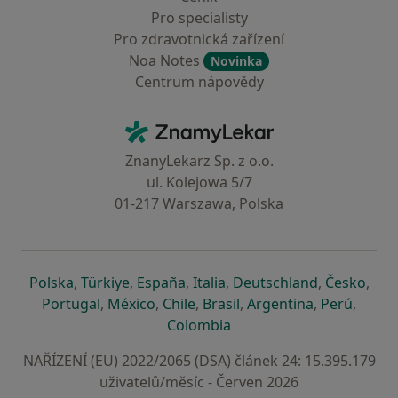
Pro specialisty
Pro zdravotnická zařízení
Noa Notes
Novinka
Centrum nápovědy
Kontakt
ZnamyLekar - Hlavní stránka
ZnanyLekarz Sp. z o.o.
ul. Kolejowa 5/7
01-217 Warszawa, Polska
se otevře v nové záložce
se otevře v nové záložce
se otevře v nové záložce
se otevře v nové záložce
se otevře v 
se o
Polska
,
Türkiye
,
España
,
Italia
,
Deutschland
,
Česko
,
se otevře v nové záložce
se otevře v nové záložce
se otevře v nové záložce
se otevře v nové záložc
se otevře v 
se ote
Portugal
,
México
,
Chile
,
Brasil
,
Argentina
,
Perú
,
se otevře v nové záložce
Colombia
NAŘÍZENÍ (EU) 2022/2065 (DSA) článek 24: 15.395.179
uživatelů/měsíc - Červen 2026