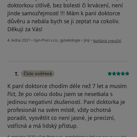
doktorkou citlivě, bez bolesti či krvácení, není
jinde samozřejmostí !!! Mám k paní doktorce
důvěru a nebála bych se ji zeptat na cokoliv.
Děkuji za Vás!
podle názoru uživatele Lal
4. ledna 2021
•
Gyn-Pren s.r.o., gynekologie
•
Jiný
•
Nahlásit zneužití
T.
Číslo ověřené
T
K paní doktorce chodím déle než 7 let a musím
říct, že po celou dobu jsem se nesetkala s
jedinou negativní zkušeností. Paní doktorka je
profesionál na svém místě, vždy ochotná
poradit, vysvětlit co není jasné, je precizní,
vstřícná a má lidský přístup.
podle názoru uživatele 
8. prosince 2020
•
Gyn-Pren s.r.o., gynekologie
•
Jiný
•