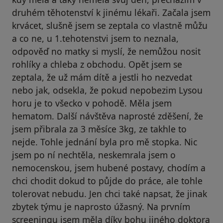
druhém těhotenství k jinému lékaři. Začala jsem
krvácet, slušně jsem se zeptala co vlastně můžu
a co ne, u 1.tehotenstvi jsem to neznala,
odpověď no matky si myslí, že nemůžou nosit
rohlíky a chleba z obchodu. Opět jsem se
zeptala, že už mám dítě a jestli ho nezvedat
nebo jak, odsekla, že pokud nepobezim Lysou
horu je to všecko v pohodě. Měla jsem
hematom. Další návštěva naprosté zděšení, že
jsem přibrala za 3 měsíce 3kg, ze takhle to
nejde. Tohle jednání byla pro mě stopka. Nic
jsem po ní nechtěla, neskemrala jsem o
nemocenskou, jsem hubené postavy, chodím a
chci chodit dokud to půjde do práce, ale tohle
tolerovat nebudu. Jen chci také napsat, že jinak
zbytek týmu je naprosto úžasný. Na prvním
screeningu jsem měla díky bohu jiného doktora