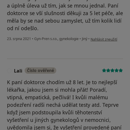
a úplně úleva už tím, jak se mnou jednal. Paní
doktorce se vší slušnosti děkuji za 5 let péče, ale
měla by se nad sebou zamyslet, už tím kolik lidí
od ní odešlo.
podle názoru uživatele S
23. srpna 2021
•
Gyn-Pren s.r.o., gynekologie
•
Jiný
•
Nahlásit zneužití
Lali
Číslo ověřené
L
K paní doktorce chodím už 8 let. Je to nejlepší
lékařka, jakou jsem si mohla přát! Poradí,
vtipná, empatická, pečlivá! I kvůli malému
podezření radši nechá udělat testy atd. Teprve
když jsem podstoupila kvůli těhotenství
vyšetření u jiných gynekologů v nemocnici,
uvědomila jsem si, že vyšetření provedené paní