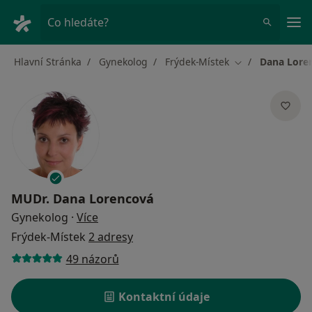
Hla
Co hledáte?
Hlavní Stránka
Gynekolog
Frýdek-Místek
Dana Lore
Změna města
MUDr.
Dana Lorencová
o specializacích
Gynekolog
·
Více
Frýdek-Místek
2 adresy
49 názorů
Kontaktní údaje