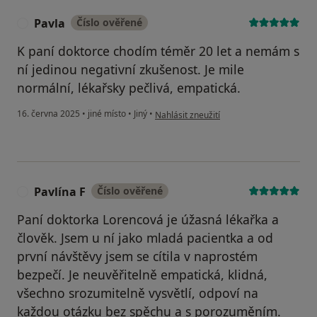
Pavla
Číslo ověřené
P
K paní doktorce chodím téměr 20 let a nemám s
ní jedinou negativní zkušenost. Je mile
normální, lékařsky pečlivá, empatická.
podle názoru uživatele Pavla
16. června 2025
•
jiné místo
•
Jiný
•
Nahlásit zneužití
Pavlína F
Číslo ověřené
P
Paní doktorka Lorencová je úžasná lékařka a
člověk. Jsem u ní jako mladá pacientka a od
první návštěvy jsem se cítila v naprostém
bezpečí. Je neuvěřitelně empatická, klidná,
všechno srozumitelně vysvětlí, odpoví na
každou otázku bez spěchu a s porozuměním.