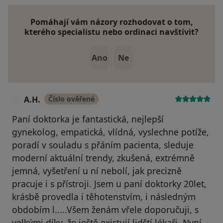
Pomáhají vám názory rozhodovat o tom,
kterého specialistu nebo ordinaci navštívit?
Ano
Ne
A.H.
Číslo ověřené
A
Paní doktorka je fantastická, nejlepší
gynekolog, empatická, vlídná, vyslechne potíže,
poradí v souladu s přáním pacienta, sleduje
moderní aktuální trendy, zkušená, extrémně
jemná, vyšetření u ní nebolí, jak precizně
pracuje i s přístroji. Jsem u paní doktorky 20let,
krásbě provedla i těhotenstvím, i následným
obdobím l.....Všem ženám vřele doporučuji, s
velķými díky, že ještě existují lidští lékaři. Nyní