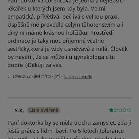
Paní doktorka Lorencová je jedna z nejlepších
lékařek u kterých jsem kdy byla. Velmi
empatická, přívětivá, pečlivá s velkou praxí.
Úspěšně mě provedla celým těhotenstvím a i
díky ní máme krásnou holčičku. Prostředí
ordinace je taky moc příjemné včetně
sestřičky,která je vždy usměvavá a milá. Člověk
by nevěřil, že se může i u gynekologa cítit
dobře :)Děkuji za vás.
podle názoru uživatele Magdalena Putalová
6. ledna 2022
•
jiné místo
•
Jiný
•
Nahlásit zneužití
S.K.
Číslo ověřené
S
Paní doktorka by se měla trochu zamyslet, zda ji
ještě práce s lidmi baví. Po 5 letech tolerance
kdy měla a taky neměla svůj den, přecházím v