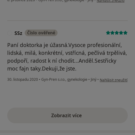
Nahlásit zneužití
SSz
Číslo ověřené
S
Paní doktorka je úžasná.Vysoce profesionální,
lidská, milá, konkrétní, vstřícná, pečlivá trpělivá,
podpoří, radost k ní chodit...Anděl.Sestřicky
moc fajn taky.Dekuji,že jste.
podle názoru uživate
30. listopadu 2020
•
Gyn-Pren s.r.o., gynekologie
•
Jiný
•
Nahlásit zneužití
Zobrazit více
výše uvedené názory