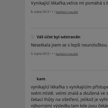
Vynikající lékařka,velice mi pomáhá s 
podle názoru uživatele Váš účet byl od
8. srpna 2012
•
•
•
Nahlásit zneužití
Váš účet byl odstraněn
Nesetkala jsem se s lepší neuroložkou.
podle názoru uživatele Váš účet byl od
3. srpna 2012
•
•
•
Nahlásit zneužití
kam
K
vynikající lékařka s vynikajícím příst
svém místě. velmi znalá a zkušená ve
čekací lhůty na ošetření, jelikož je vy
výbornými výsledky.tam kde jsou čeká