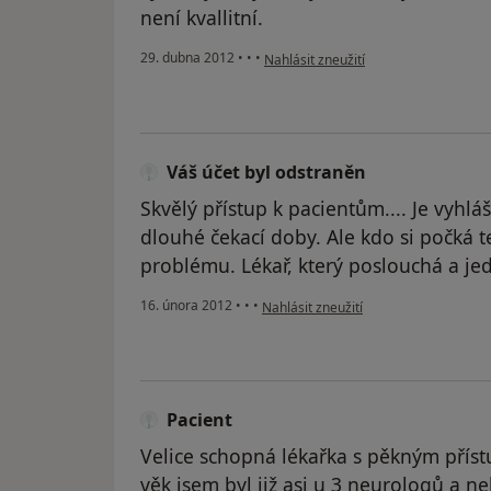
není kvallitní.
podle názoru uživatele kam
29. dubna 2012
•
•
•
Nahlásit zneužití
Váš účet byl odstraněn
Skvělý přístup k pacientům.... Je vyhlá
dlouhé čekací doby. Ale kdo si počká 
problému. Lékař, který poslouchá a jed
podle názoru uživatele Váš účet byl o
16. února 2012
•
•
•
Nahlásit zneužití
Pacient
Velice schopná lékařka s pěkným příst
věk jsem byl již asi u 3 neurologů a n