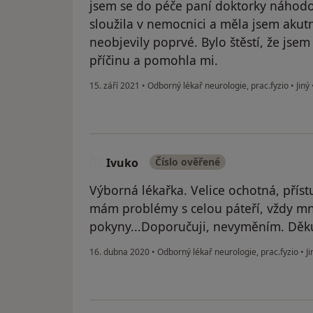
jsem se do péče paní doktorky náhodou
sloužila v nemocnici a měla jsem akut
neobjevily poprvé. Bylo štěstí, že jsem 
příčinu a pomohla mi.
15. září 2021
•
Odborný lékař neurologie, prac.fyzio
•
Jiný
Ivuko
Číslo ověřené
I
Výborná lékařka. Velice ochotná, příst
mám problémy s celou páteří, vždy mne
pokyny...Doporučuji, nevyměním. Děkuj
16. dubna 2020
•
Odborný lékař neurologie, prac.fyzio
•
Ji