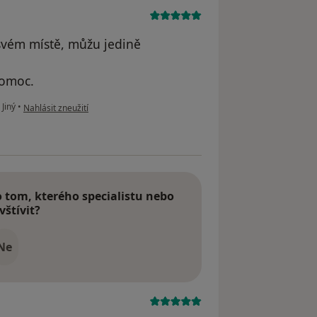
svém místě, můžu jedině
pomoc.
podle názoru uživatele Andrea N.
Jiný
•
Nahlásit zneužití
tom, kterého specialistu nebo
vštívit?
Ne