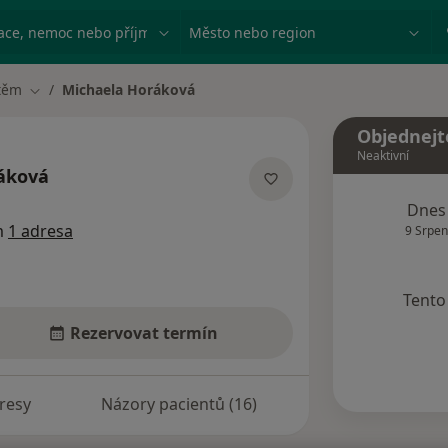
ace, nemoc nebo příjmení
Město nebo region
těm
Michaela Horáková
Změna města
Objednejt
Neaktivní
áková
izacích
Dnes
m
1 adresa
9 Srpen
Tento 
Rezervovat termín
resy
Názory pacientů (16)