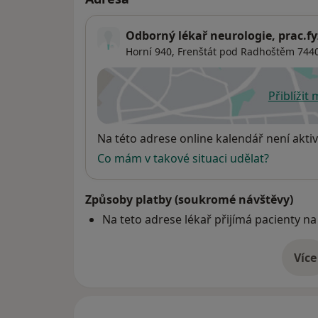
Odborný lékař neurologie, prac.fy
Horní 940,
Frenštát pod Radhoštěm
744
Přiblížit
se
Dostupnost
Na této adrese online kalendář není aktiv
Co mám v takové situaci udělat?
Způsoby platby (soukromé návštěvy)
Na teto adrese lékař přijímá pacienty na
Více
o 