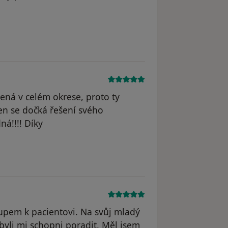
šená v celém okrese, proto ty
ten se dočká řešení svého
ná!!!! Díky
dstraněn
upem k pacientovi. Na svůj mladý
ebyli mi schopni poradit. Měl jsem