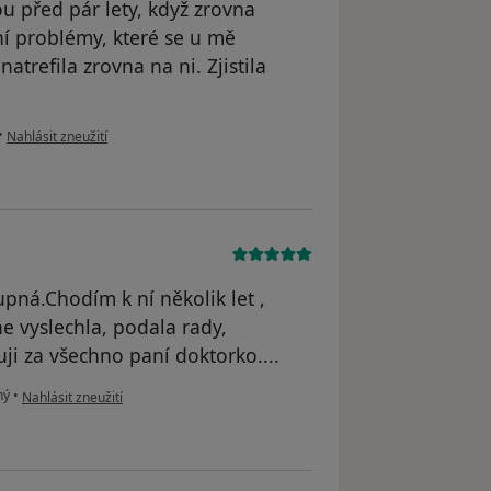
 před pár lety, když zrovna
ní problémy, které se u mě
natrefila zrovna na ni. Zjistila
podle názoru uživatele Vendula S.
•
Nahlásit zneužití
upná.Chodím k ní několik let ,
 vyslechla, podala rady,
i za všechno paní doktorko....
podle názoru uživatele Ivuko
ný
•
Nahlásit zneužití