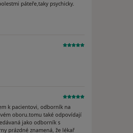
bolestmi páteře,taky psychicky.
straněn
straněn
upem k pacientovi, odborník na
 svém oboru.tomu také odpovídají
hledávaná jako odborník s
rny prázdné znamená, že lékař