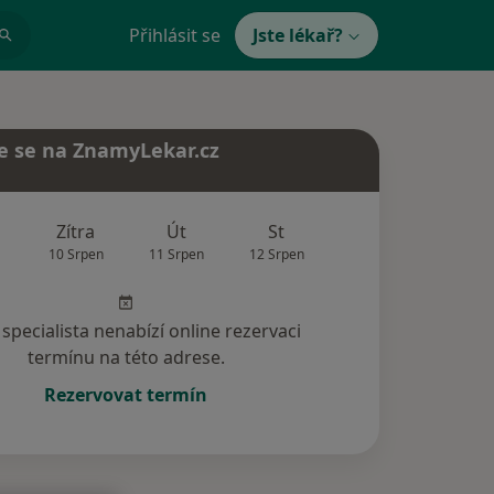
Přihlásit se
Jste lékař?
e se na ZnamyLekar.cz
Zítra
Út
St
Čt
Pá
10 Srpen
11 Srpen
12 Srpen
13 Srpen
14 Srp
specialista nenabízí online rezervaci
termínu na této adrese.
Rezervovat termín