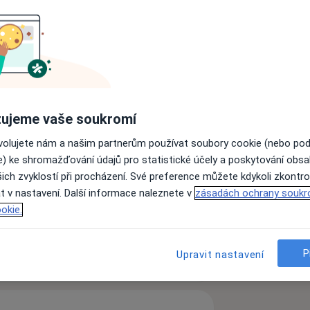
renštátě pod Radhoštěm poskytuje
m zaměřením na neurologické
ujeme vaše soukromí
ovolujete nám a našim partnerům používat soubory cookie (nebo po
i pojišťovnami:
e) ke shromažďování údajů pro statistické účely a poskytování obs
ich zvyklostí při procházení. Své preference můžete kdykoli zkontro
t v nastavení. Další informace naleznete v
zásadách ochrany soukr
okie.
ách nejsou k dispozici
a stav.
ádné informace o svých službách.
a ČR
P
Upravit nastavení
ťovna