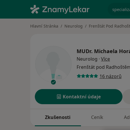
specializ
Hlavní Stránka
Neurolog
Frenštát Pod Radhoš
MUDr.
Michaela Hor
o special
Neurolog
·
Více
Frenštát pod Radhoště
16 názorů
Kontaktní údaje
Zkušenosti
Ceník
Ad