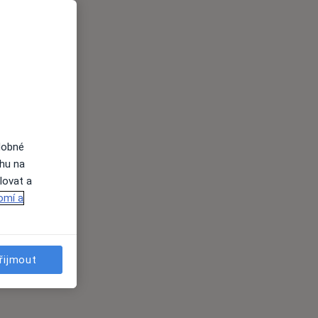
dobné
ahu na
lovat a
omí a
řijmout