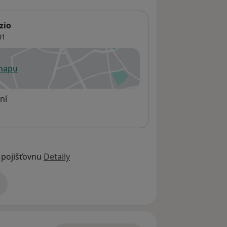
zio
01
 mapu
 otevře v nové záložce
ní
 pojišťovnu
Detaily
adrese