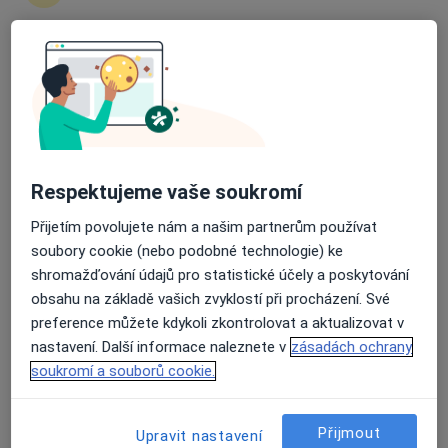
Průměrné hodnocení na Apple a Play Store 4.5
MUDr. Anna Švehláková
Neurolog
38 názorů
Krátká 798, Valašské Klobouky
•
Mapa
Valašskokloboucká poliklinika
Respektujeme vaše soukromí
Tento specialista nenabízí online rezervaci termínu na této adrese.
Přijetím povolujete nám a našim partnerům používat
soubory cookie (nebo podobné technologie) ke
Rezervovat termín
shromažďování údajů pro statistické účely a poskytování
obsahu na základě vašich zvyklostí při procházení. Své
preference můžete kdykoli zkontrolovat a aktualizovat v
nastavení. Další informace naleznete v
zásadách ochrany
soukromí a souborů cookie.
Přijmout
Upravit nastavení