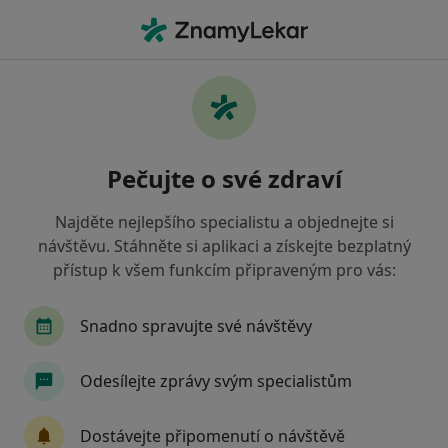
Hla
Neurolog • Valašské Klobouky, zlínský
Filtry
Mapa
Neurolog Valašské Klobouky
Pečujte o své zdraví
Jak řadíme výsledky vyhledávání?
Najděte nejlepšího specialistu a objednejte si
návštěvu. Stáhněte si aplikaci a získejte bezplatný
Jakou pojišťovnu máte?
přístup k všem funkcím připraveným pro vás:
Všeobecná zdravotní pojišťovna
Oborová zdra
Snadno spravujte své návštěvy
Odesílejte zprávy svým specialistům
Dostávejte připomenutí o návštěvě