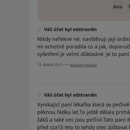
Ano
Váš účet byl odstraněn
Nikdy neřekne né, navštěvuji její ord
mi ochotně poradila co a jak, doporučil
vyšetření je velmi důkladné. Je to pan
podle názoru uživatele Váš účet byl 
19. dubna 2012
•
•
•
Nahlásit zneužití
Váš účet byl odstraněn
Vynikající paní lékařka která se pečliv
pěknou řádku let.To ještě dělala primá
žáků a také oni jsou pečliví.Tato paní
před cca15 lety to tehdy otec zjištoval