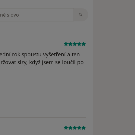
zorech
ední rok spoustu vyšetření a ten
žovat slzy, když jsem se loučil po
odstraněn