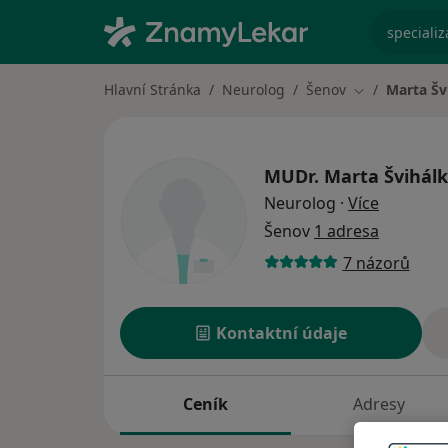
specializ
Hlavní Stránka
Neurolog
Šenov
Marta Šv
Změna města
MUDr.
Marta Švihál
o special
Neurolog
·
Více
Šenov
1 adresa
7 názorů
Kontaktní údaje
Ceník
Adresy