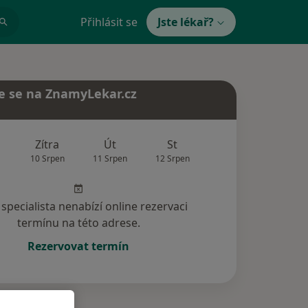
Přihlásit se
Jste lékař?
e se na ZnamyLekar.cz
Zítra
Út
St
Čt
Pá
10 Srpen
11 Srpen
12 Srpen
13 Srpen
14 Srp
specialista nenabízí online rezervaci
termínu na této adrese.
Rezervovat termín