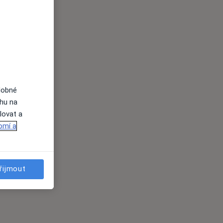
dobné
ahu na
lovat a
omí a
řijmout