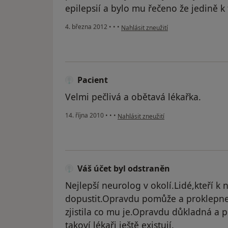
epilepsií a bylo mu řečeno že jedině k
podle názoru uživatele Váš účet byl o
4. března 2012
•
•
•
Nahlásit zneužití
Pacient
Velmi pečlivá a obětavá lékařka.
podle názoru uživatele Pacient
14. října 2010
•
•
•
Nahlásit zneužití
Váš účet byl odstraněn
Nejlepší neurolog v okolí.Lidé,kteří k 
dopustit.Opravdu pomůže a proklepne
zjistila co mu je.Opravdu důkladná a p
takoví lékaři ještě existují.