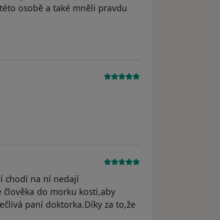
 této osobě a také mněli pravdu
dstraněn
ní chodí na ní nedají
 člověka do morku kosti,aby
ečlivá paní doktorka.Díky za to,že