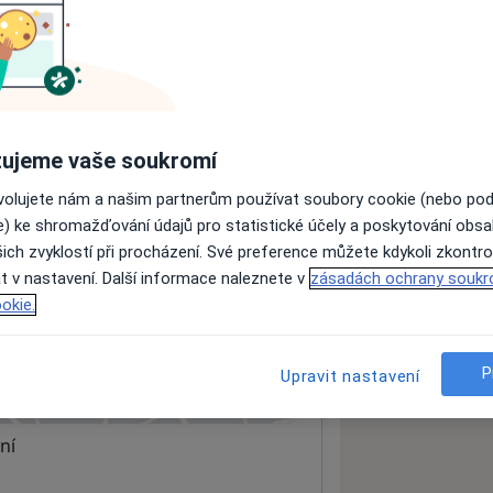
ách nejsou k dispozici
ádné informace o svých službách.
ujeme vaše soukromí
ovolujete nám a našim partnerům používat soubory cookie (nebo po
e) ke shromažďování údajů pro statistické účely a poskytování obs
ich zvyklostí při procházení. Své preference můžete kdykoli zkontro
t v nastavení. Další informace naleznete v
zásadách ochrany soukr
okie.
P
Upravit nastavení
 mapu
 otevře v nové záložce
ní