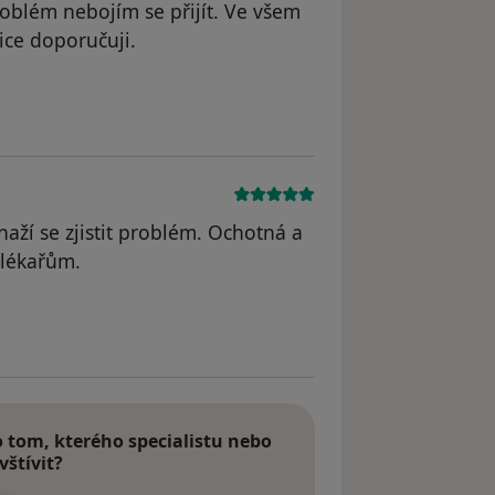
oblém nebojím se přijít. Ve všem
ice doporučuji.
dstraněn
aží se zjistit problém. Ochotná a
 lékařům.
traněn
tom, kterého specialistu nebo
vštívit?