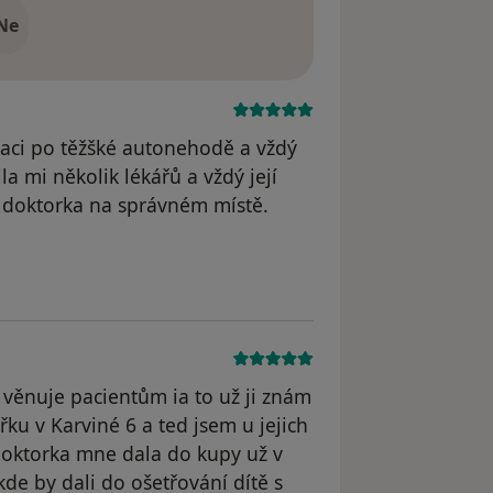
Ne
inaci po těžšké autonehodě a vždý
a mi několik lékářů a vždý její
í doktorka na správném místě.
odstraněn
ě věnuje pacientům ia to už ji znám
řku v Karviné 6 a ted jsem u jejich
 doktorka mne dala do kupy už v
 kde by dali do ošetřování dítě s