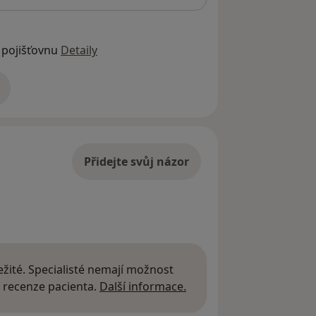
 pojišťovnu
Detaily
adrese
Přidejte svůj názor
žité. Specialisté nemají možnost
Další informace o názor
 recenze pacienta.
Další informace.