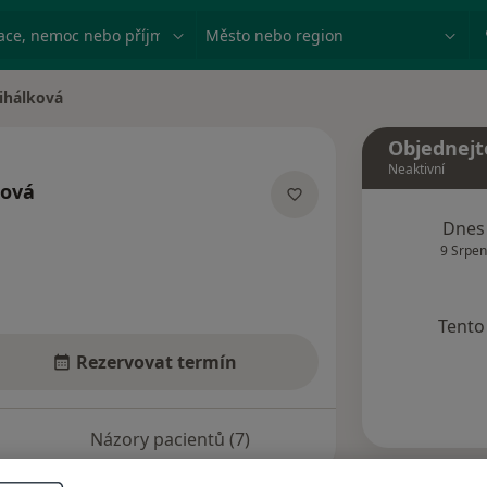
ace, nemoc nebo příjmení
Město nebo region
ihálková
Objednejt
Neaktivní
ková
izacích
Dnes
9 Srpen
Tento 
Rezervovat termín
Názory pacientů (7)