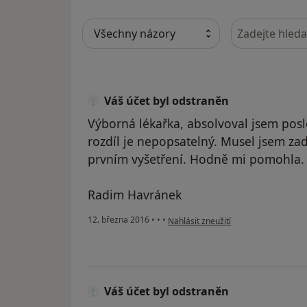
Hledejte v ná
Váš účet byl odstraněn
Výborná lékařka, absolvoval jsem posl
rozdíl je nepopsatelný. Musel jsem zadr
prvním vyšetření. Hodně mi pomohla.
Radim Havránek
podle názoru uživatele Váš účet byl 
12. března 2016
•
•
•
Nahlásit zneužití
Váš účet byl odstraněn