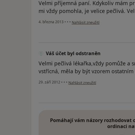
Velmi příjemná paní. Kdykoliv mám pr
mi vždy pomohla, je velice pečlivá. Vel
podle názoru uživatele Váš účet byl o
4. března 2013
•
•
•
Nahlásit zneužití
Váš účet byl odstraněn
Velmi pečlivá lékařka,vždy pomůže a sn
vstřícná, měla by být vzorem ostatním
podle názoru uživatele Váš účet byl ods
29. září 2012
•
•
•
Nahlásit zneužití
Pomáhají vám názory rozhodovat o 
ordinaci na