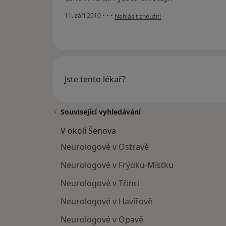
podle názoru uživatele Váš účet byl ods
11. září 2010
•
•
•
Nahlásit zneužití
Jste tento lékař?
Související vyhledávání
V okolí Šenova
Neurologové v Ostravě
Neurologové v Frýdku-Místku
Neurologové v Třinci
Neurologové v Havířově
Neurologové v Opavě