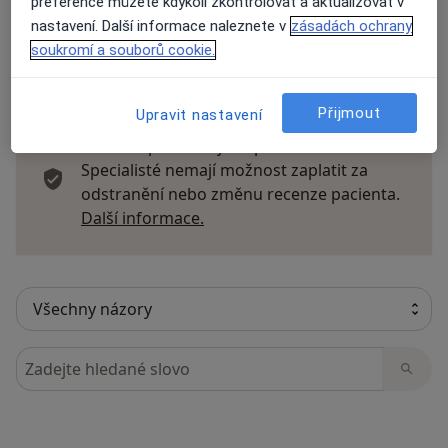
preference můžete kdykoli zkontrolovat a aktualizovat v
nastavení. Další informace naleznete v
zásadách ochrany
soukromí a souborů cookie.
16 názorů
Přijmout
Upravit nastavení
Recenze pacientů jsou pro nás důležité.
Specialisté nemají možnost zaplatit za
odstranění nebo změnu recenze pacienta.
Další informace o názorech
Další informace.
Hledejte v názorech