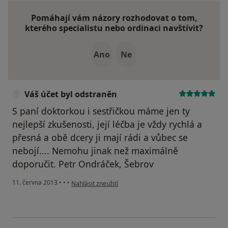
Pomáhají vám názory rozhodovat o tom,
kterého specialistu nebo ordinaci navštívit?
Ano
Ne
Váš účet byl odstraněn
S paní doktorkou i sestřičkou máme jen ty
nejlepší zkušenosti, její léčba je vždy rychlá a
přesná a obě dcery ji mají rádi a vůbec se
nebojí.... Nemohu jinak než maximálně
doporučit. Petr Ondráček, Šebrov
podle názoru uživatele Váš účet byl odstraněn
11. června 2013
•
•
•
Nahlásit zneužití