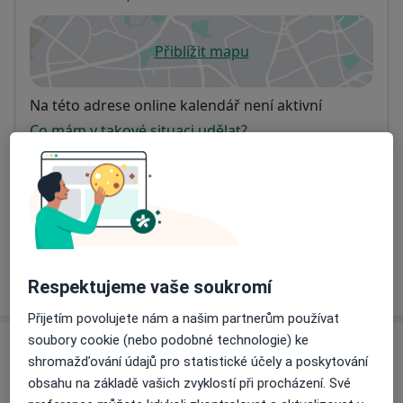
Přiblížit mapu
se otevře v nové záložce
Dostupnost
Na této adrese online kalendář není aktivní
Co mám v takové situaci udělat?
Způsoby platby (soukromé návštěvy)
Na teto adrese lékař přijímá pacienty na pojišťovnu
Detaily
Více
Respektujeme vaše soukromí
o adrese
Přijetím povolujete nám a našim partnerům používat
soubory cookie (nebo podobné technologie) ke
Názory
shromažďování údajů pro statistické účely a poskytování
obsahu na základě vašich zvyklostí při procházení. Své
Přidejte svůj názor