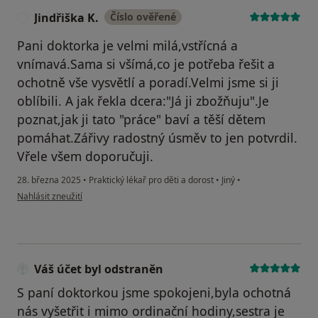
Jindřiška K.
Číslo ověřené
J
Pani doktorka je velmi milá,vstřícná a
vnímavá.Sama si všímá,co je potřeba řešit a
ochotně vše vysvětlí a poradí.Velmi jsme si ji
oblíbili. A jak řekla dcera:"Já ji zbožňuju".Je
poznat,jak ji tato "práce" baví a těší dětem
pomáhat.Zářivy radostný úsměv to jen potvrdil.
Vřele všem doporučuji.
28. března 2025
•
Praktický lékař pro děti a dorost
•
Jiný
•
podle názoru uživatele Jindřiška K.
Nahlásit zneužití
Váš účet byl odstraněn
S paní doktorkou jsme spokojeni,byla ochotná
nás vyšetřit i mimo ordinační hodiny,sestra je