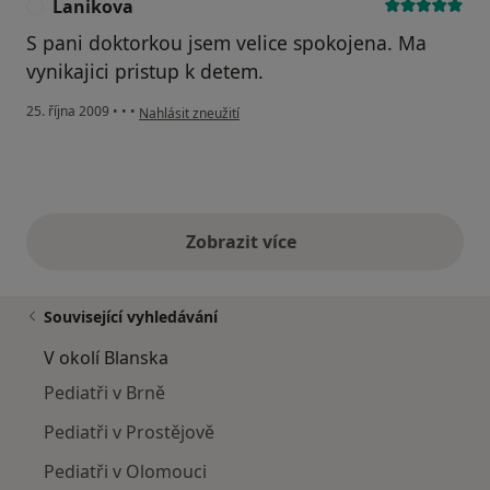
Lanikova
L
S pani doktorkou jsem velice spokojena. Ma
vynikajici pristup k detem.
podle názoru uživatele Lanikova
25. října 2009
•
•
•
Nahlásit zneužití
Zobrazit více
výše uvedené názory
Související vyhledávání
V okolí Blanska
Pediatři v Brně
Pediatři v Prostějově
Pediatři v Olomouci