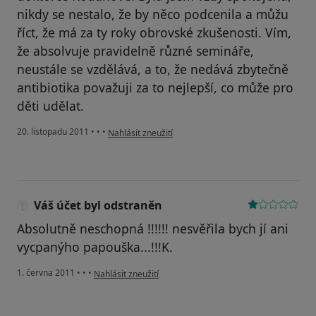
nikdy se nestalo, že by něco podcenila a můžu
říct, že má za ty roky obrovské zkušenosti. Vím,
že absolvuje pravidelně různé semináře,
neustále se vzdělává, a to, že nedává zbytečně
antibiotika považuji za to nejlepší, co může pro
děti udělat.
podle názoru uživatele Pacient
20. listopadu 2011
•
•
•
Nahlásit zneužití
Váš účet byl odstraněn
Absolutně neschopná !!!!!! nesvěřila bych jí ani
vycpanýho papouška...!!!K.
podle názoru uživatele Váš účet byl odstraněn
1. června 2011
•
•
•
Nahlásit zneužití