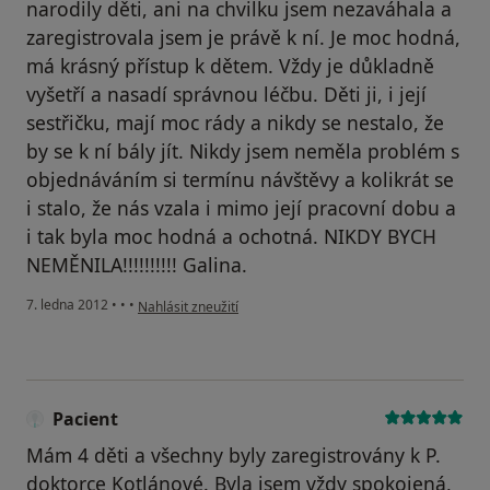
narodily děti, ani na chvilku jsem nezaváhala a
zaregistrovala jsem je právě k ní. Je moc hodná,
má krásný přístup k dětem. Vždy je důkladně
vyšetří a nasadí správnou léčbu. Děti ji, i její
sestřičku, mají moc rády a nikdy se nestalo, že
by se k ní bály jít. Nikdy jsem neměla problém s
objednáváním si termínu návštěvy a kolikrát se
i stalo, že nás vzala i mimo její pracovní dobu a
i tak byla moc hodná a ochotná. NIKDY BYCH
NEMĚNILA!!!!!!!!!! Galina.
podle názoru uživatele Váš účet byl odstraněn
7. ledna 2012
•
•
•
Nahlásit zneužití
Pacient
Mám 4 děti a všechny byly zaregistrovány k P.
doktorce Kotlánové. Byla jsem vždy spokojená,