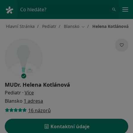
Hla
Co hledáte?
Hlavní Stránka
Pediatr
Blansko
Helena Kotlánová
Změna města
MUDr.
Helena Kotlánová
o specializacích
Pediatr
·
Více
Blansko
1 adresa
16 názorů
Kontaktní údaje