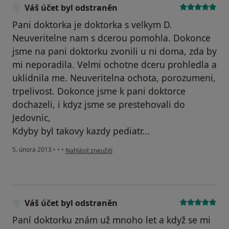
Váš účet byl odstraněn
Pani doktorka je doktorka s velkym D.
Neuveritelne nam s dcerou pomohla. Dokonce
jsme na pani doktorku zvonili u ni doma, zda by
mi neporadila. Velmi ochotne dceru prohledla a
uklidnila me. Neuveritelna ochota, porozumeni,
trpelivost. Dokonce jsme k pani doktorce
dochazeli, i kdyz jsme se prestehovali do
Jedovnic,
Kdyby byl takovy kazdy pediatr...
podle názoru uživatele Váš účet byl odstraněn
5. února 2013
•
•
•
Nahlásit zneužití
Váš účet byl odstraněn
Paní doktorku znám už mnoho let a když se mi