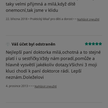
taky velmi přijmná a milá,když dítě
onemocní,tak jsme v klidu
podle názoru uživatele
22. března 2018
•
Praktický lékař pro děti a dorost
•
•
Nahlásit zneužití
Váš účet byl odstraněn
Nejlepší paní doktorka milá,ochotná a to stejné
platí i u sestřičky.Vždy nám poradí,pomůže a
hlavně vysvětlí jakékoliv dotazy.Všichni 3 moji
kluci chodí k paní doktorce rádi. Lepší
neznám.Doleželovi
podle názoru uživatele Váš účet byl odstraněn
4. prosince 2013
•
•
•
Nahlásit zneužití