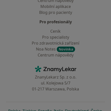
Centrum nápovědy
Mobilní aplikace
Blog pro pacienty
Pro profesionály
Ceník
Pro specialisty
Pro zdravotnická zařízení
Noa Notes
Novinka
Centrum nápovědy
Kontakt
ZnamyLekar - Hlavní stránka
ZnanyLekarz Sp. z o.o.
ul. Kolejowa 5/7
01-217 Warszawa, Polska
se otevře v nové záložce
se otevře v nové záložce
se otevře v nové záložce
se otevře v nové záložce
se otevře v 
se o