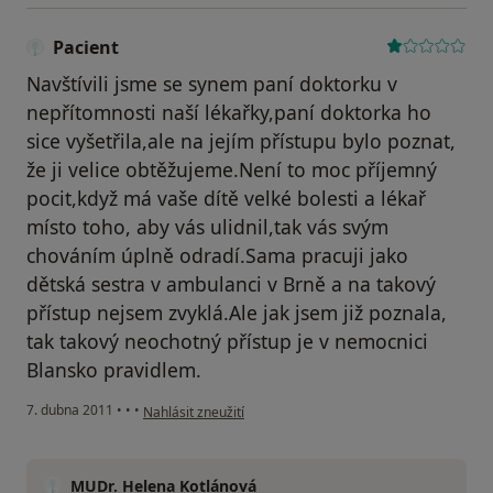
Pacient
Navštívili jsme se synem paní doktorku v
nepřítomnosti naší lékařky,paní doktorka ho
sice vyšetřila,ale na jejím přístupu bylo poznat,
že ji velice obtěžujeme.Není to moc příjemný
pocit,když má vaše dítě velké bolesti a lékař
místo toho, aby vás ulidnil,tak vás svým
chováním úplně odradí.Sama pracuji jako
dětská sestra v ambulanci v Brně a na takový
přístup nejsem zvyklá.Ale jak jsem již poznala,
tak takový neochotný přístup je v nemocnici
Blansko pravidlem.
podle názoru uživatele Pacient
7. dubna 2011
•
•
•
Nahlásit zneužití
MUDr. Helena Kotlánová