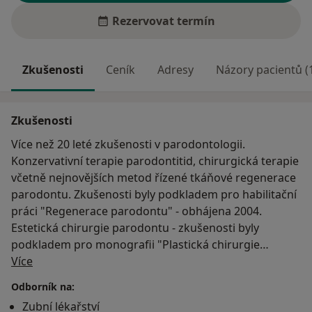
Rezervovat termín
Zkušenosti
Ceník
Adresy
Názory pacientů (
Zkušenosti
Více než 20 leté zkušenosti v parodontologii.
Konzervativní terapie parodontitid, chirurgická terapie
včetně nejnovějších metod řízené tkáňové regenerace
parodontu. Zkušenosti byly podkladem pro habilitační
práci "Regenerace parodontu" - obhájena 2004.
Estetická chirurgie parodontu - zkušenosti byly
podkladem pro monografii "Plastická chirurgie
O mně
parodontu".
Více
Zavedení kotevních implantátů do praxe v
Odborník na:
mezioborové spolupráci s ortodoncií.
Zubní lékařství
Zavedení autotransplantací zubů do praxe v České