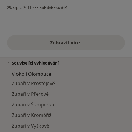
podle názoru uživatele Pacient
29. srpna 2011
•
•
•
Nahlásit zneužití
Zobrazit více
výše uvedené názory
Související vyhledávání
V okolí Olomouce
Zubaři v Prostějově
Zubaři v Přerově
Zubaři v Šumperku
Zubaři v Kroměříži
Zubaři v Vyškově