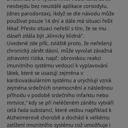
neobejdu bez neustálé aplikace corsodylu,
(dnes parodontax), ikdyž se dle návodu může
používat pouze 14 dní a dále má situaci řešit
lékař. Přesto situaci neřešil s tím, že se mu
dáseň zdála být „klinicky klidná“.
Uvedené zde píši, zvláště proto, že neřešený
chronický zánět dásní, může vyvolat závažná
zdravotní rizika, např.: obrovskou reakci
imunitního systému vedoucí k vyplavování
látek, které se usazují zejména v
kardiovaskulárním systému a urychlují vznik
zejména srdečních onemocnění a následnou
příhodu v podobě srdečního infarktu nebo
mrtvice,“ kdy se při neléčeném zánětu vytváří
celá řada substancí, které vedou například k
Alzheimerově chorobě a dochází k velkému
zatížení imunitního systému což umožňuje i