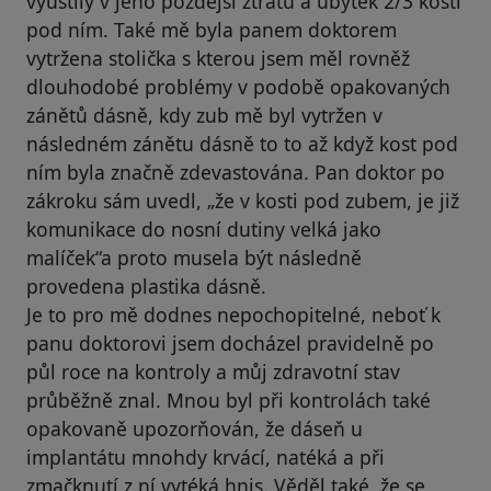
vyústily v jeho pozdější ztrátu a úbytek 2/3 kosti
pod ním. Také mě byla panem doktorem
vytržena stolička s kterou jsem měl rovněž
dlouhodobé problémy v podobě opakovaných
zánětů dásně, kdy zub mě byl vytržen v
následném zánětu dásně to to až když kost pod
ním byla značně zdevastována. Pan doktor po
zákroku sám uvedl, „že v kosti pod zubem, je již
komunikace do nosní dutiny velká jako
malíček“a proto musela být následně
provedena plastika dásně.
Je to pro mě dodnes nepochopitelné, neboť k
panu doktorovi jsem docházel pravidelně po
půl roce na kontroly a můj zdravotní stav
průběžně znal. Mnou byl při kontrolách také
opakovaně upozorňován, že dáseň u
implantátu mnohdy krvácí, natéká a při
zmačknutí z ní vytéká hnis. Věděl také, že se