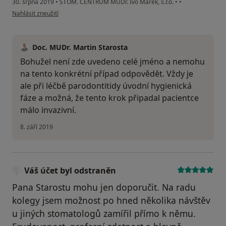
30. srpna 2019
•
STOM. CENTRUM MUDr. Ivo Marek, s.r.o.
•
•
podle názoru uživatele Váš účet byl odstraněn
Nahlásit zneužití
Doc. MUDr. Martin Starosta
Bohužel není zde uvedeno celé jméno a nemohu
na tento konkrétní případ odpovědět. Vždy je
ale při léčbě parodontitidy úvodní hygienická
fáze a možná, že tento krok připadal pacientce
málo invazivní.
8. září 2019
Váš účet byl odstraněn
Pana Starostu mohu jen doporučit. Na radu
kolegy jsem možnost po hned několika návštěv
u jiných stomatologů zamířil přímo k němu.