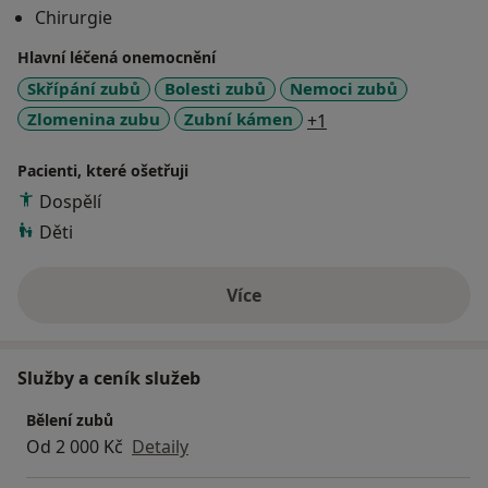
Chirurgie
republice. První autotransplantace provedena v roce
2001.
Hlavní léčená onemocnění
V současnosti 43 odborných článků, monografie
Skřípání zubů
Bolesti zubů
Nemoci zubů
Plastická chirurgie parodontu, spoluautor skript pro
a11y_sr_more_dise
Zlomenina zubu
Zubní kámen
+1
studenty zubního lékařství, autor více než 350
přednášek v tuzemsku i zahraničí
Pacienti, které ošetřuji
Dospělí
Děti
Více
o zkušenostech
Služby a ceník služeb
Bělení zubů
Od 2 000 Kč
Detaily