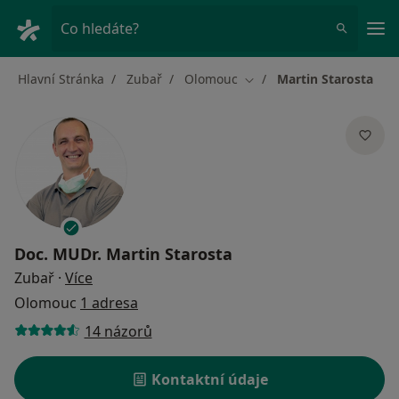
Hla
Co hledáte?
Hlavní Stránka
Zubař
Olomouc
Martin Starosta
Změna města
Doc. MUDr.
Martin Starosta
o specializacích
Zubař
·
Více
Olomouc
1 adresa
14 názorů
Kontaktní údaje