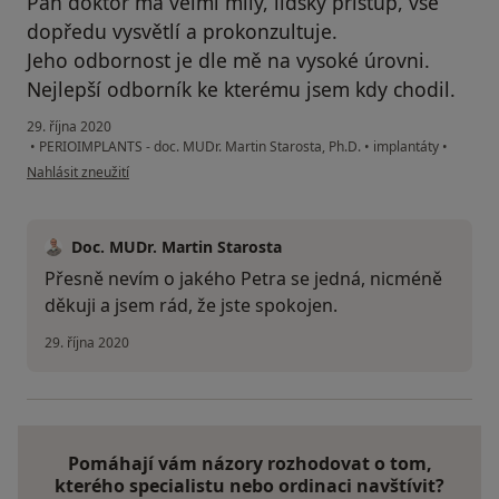
Pan doktor má velmi milý, lidský přístup, vše
dopředu vysvětlí a prokonzultuje.
Jeho odbornost je dle mě na vysoké úrovni.
Nejlepší odborník ke kterému jsem kdy chodil.
29. října 2020
•
PERIOIMPLANTS - doc. MUDr. Martin Starosta, Ph.D.
•
implantáty
•
podle názoru uživatele Petr T.
Nahlásit zneužití
Doc. MUDr. Martin Starosta
Přesně nevím o jakého Petra se jedná, nicméně
děkuji a jsem rád, že jste spokojen.
29. října 2020
Pomáhají vám názory rozhodovat o tom,
kterého specialistu nebo ordinaci navštívit?