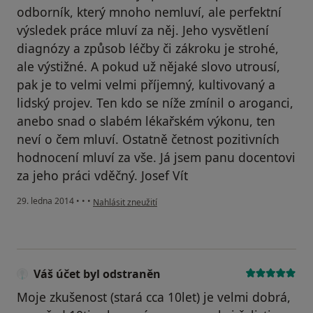
odborník, který mnoho nemluví, ale perfektní
výsledek práce mluví za něj. Jeho vysvětlení
diagnózy a způsob léčby či zákroku je strohé,
ale výstižné. A pokud už nějaké slovo utrousí,
pak je to velmi velmi příjemný, kultivovaný a
lidský projev. Ten kdo se níže zmínil o aroganci,
anebo snad o slabém lékařském výkonu, ten
neví o čem mluví. Ostatně četnost pozitivních
hodnocení mluví za vše. Já jsem panu docentovi
za jeho práci vděčný. Josef Vít
podle názoru uživatele Váš účet byl odstraněn
29. ledna 2014
•
•
•
Nahlásit zneužití
Váš účet byl odstraněn
Moje zkušenost (stará cca 10let) je velmi dobrá,