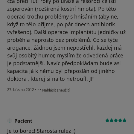
cca před 10ti roky po úraze a resorbci čelisti
zoperován (rozšírená kostní hmota). Po této
operaci trochu problémy s hnisáním (aby ne,
když to tělo přijme, po pár dnech antibiotik
vyřešeno). Další operace implantátu jedničky už
proběhla naprosto bez problémů. Co se týče
arogance, žádnou jsem nepostřehl, každej má
svůj osobitý humor, myslím že odvedená práce
je podstatnější. Navíc předpokládam bude asi
kapacita já k němu byl přeposlán od jiného
doktora , kterej si na to netroufl. JF
podle názoru uživatele Váš účet byl odstraněn
27. března 2012
•
•
•
Nahlásit zneužití
Pacient
Je to borec! Starosta rulez ;)