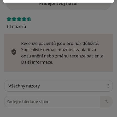
Přidejte svůj názor
14 názorů
Recenze pacientů jsou pro nás důležité.
Specialisté nemají možnost zaplatit za
odstranění nebo změnu recenze pacienta.
Další informace o názorech
Další informace.
Hledejte v názorech