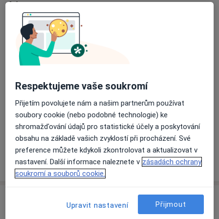
Adresa
PERIOIMPLANTS - doc. MUDr. Martin
Starosta, Ph.D.
Nezvalova 2A,
Olomouc
779 00
Přiblížit mapu
Respektujeme vaše soukromí
se otevře v nové záložce
Přijetím povolujete nám a našim partnerům používat
Dostupnost
Na této adrese online kalendář není aktivní
soubory cookie (nebo podobné technologie) ke
Co mám v takové situaci udělat?
shromažďování údajů pro statistické účely a poskytování
obsahu na základě vašich zvyklostí při procházení. Své
preference můžete kdykoli zkontrolovat a aktualizovat v
Více
nastavení. Další informace naleznete v
zásadách ochrany
o adrese
soukromí a souborů cookie.
Názory
Přijmout
Upravit nastavení