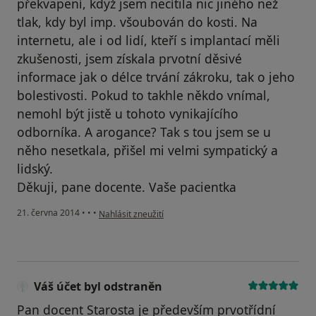
překvapení, když jsem necítila nic jiného než
tlak, kdy byl imp. všoubován do kosti. Na
internetu, ale i od lidí, kteří s implantací měli
zkušenosti, jsem získala prvotní děsivé
informace jak o délce trvání zákroku, tak o jeho
bolestivosti. Pokud to takhle někdo vnímal,
nemohl být jistě u tohoto vynikajícího
odborníka. A arogance? Tak s tou jsem se u
něho nesetkala, přišel mi velmi sympatický a
lidský.
Děkuji, pane docente. Vaše pacientka
podle názoru uživatele Váš účet byl odstraněn
21. června 2014
•
•
•
Nahlásit zneužití
Váš účet byl odstraněn
Pan docent Starosta je především prvotřídní