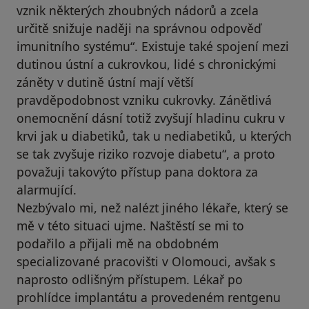
vznik některých zhoubných nádorů a zcela
určitě snižuje naději na správnou odpověď
imunitního systému“. Existuje také spojení mezi
dutinou ústní a cukrovkou, lidé s chronickými
záněty v dutině ústní mají větší
pravděpodobnost vzniku cukrovky. Zánětlivá
onemocnění dásní totiž zvyšují hladinu cukru v
krvi jak u diabetiků, tak u nediabetiků, u kterých
se tak zvyšuje riziko rozvoje diabetu“, a proto
považuji takovýto přístup pana doktora za
alarmující.
Nezbývalo mi, než nalézt jiného lékaře, který se
mě v této situaci ujme. Naštěstí se mi to
podařilo a přijali mě na obdobném
specializované pracovišti v Olomouci, avšak s
naprosto odlišným přístupem. Lékař po
prohlídce implantátu a provedeném rentgenu