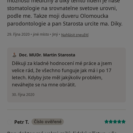
moznosti mediciny a diky temto lidem je nase
stomatologie na srovnatelne svetove urovni,
podle me. Takze moji duveru Olomoucka
parodontologie a pan Starosta urcite ma. Diky.
podle názoru uživatele Váš účet byl odstra
29. října 2020
•
jiné místo
•
Jiný
•
Nahlásit zneužití
Doc. MUDr. Martin Starosta
Děkuji za kladné hodnocení mé práce a jsem
velice rád, že všechno funguje jak má i po 17
letech. Kdyby jste měl jakýkoliv problém,
neváhejte se na mne obrátit.
30. října 2020
Petr T.
Číslo ověřené
P