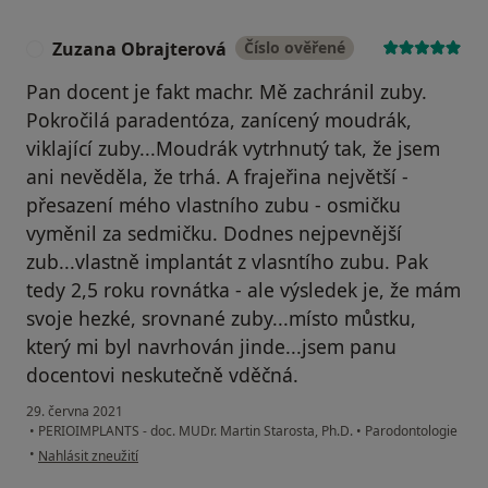
Zuzana Obrajterová
Číslo ověřené
Z
Pan docent je fakt machr. Mě zachránil zuby.
Pokročilá paradentóza, zanícený moudrák,
viklající zuby...Moudrák vytrhnutý tak, že jsem
ani nevěděla, že trhá. A frajeřina největší -
přesazení mého vlastního zubu - osmičku
vyměnil za sedmičku. Dodnes nejpevnější
zub...vlastně implantát z vlasntího zubu. Pak
tedy 2,5 roku rovnátka - ale výsledek je, že mám
svoje hezké, srovnané zuby...místo můstku,
který mi byl navrhován jinde...jsem panu
docentovi neskutečně vděčná.
29. června 2021
•
PERIOIMPLANTS - doc. MUDr. Martin Starosta, Ph.D.
•
Parodontologie
podle názoru uživatele Zuzana Obrajterová
•
Nahlásit zneužití