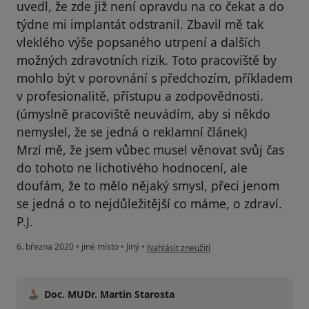
uvedl, že zde již není opravdu na co čekat a do
týdne mi implantát odstranil. Zbavil mě tak
vleklého výše popsaného utrpení a dalších
možných zdravotních rizik. Toto pracoviště by
mohlo být v porovnání s předchozím, příkladem
v profesionalitě, přístupu a zodpovědnosti.
(úmyslně pracoviště neuvádím, aby si někdo
nemyslel, že se jedná o reklamní článek)
Mrzí mě, že jsem vůbec musel věnovat svůj čas
do tohoto ne lichotivého hodnocení, ale
doufám, že to mělo nějaký smysl, přeci jenom
se jedná o to nejdůležitější co máme, o zdraví.
P.J.
podle názoru uživatele J.P.
6. března 2020
•
jiné místo
•
Jiný
•
Nahlásit zneužití
Doc. MUDr. Martin Starosta