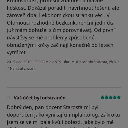
Erudovanost, profesní zdatnost a hlavně
lidskost. Dokázal poradit, navrhnout řešení, ale
zároveň dbal i ekonomickou stránku věci. V
Olomouci rozhodně bezkonkurenční jednička
(už mám bohužel s čím porovnávat). Od první
návštěvy se mé problémy způsobené
obnaženými krčky začínají konečně po letech
vytrácet.
20. dubna 2019
•
PERIOIMPLANTS - doc. MUDr. Martin Starosta, Ph.D.
•
podle názoru uživatele Váš účet byl odstraněn
•
Nahlásit zneužití
Váš účet byl odstraněn
Dobrý den, pan docent Starosta mi byl
doporučen jako vynikající implantolog. Zákroku
jsem se velmi bála kvůli bolesti. Jaké bylo mé