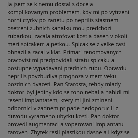
Ja jsem se k nemu dostal s docela
komplikovanym problemem, kdy mi po vytrzeni
horni ctyrky po zanetu po neprilis stastnem
osetreni zubnich kanalku mou predchozi
zubarkou, zacala atrofovat kost a dasen v okoli
mezi spicakem a petkou. Spicak se z velke casti
obnazil a zacal viklat. Primari renomovanych
pracovist mi predpovidali stratu spicaku a
postupne vypadavani prednich zubu. Opravdu
neprilis povzbudiva prognoza v mem veku
pozdnich dvaceti. Pan Starosta, tehdy mlady
doktor, byl jediny kdo se toho nebal a nabidl mi
reseni implantatem, ktery mi jini zmineni
odbornici v zadnem pripade nedoporucili z
duvodu vyrazneho ubytku kosti. Pan doktor
provedl augmentaci a voperovani implantatu
zaroven. Zbytek resil plastikou dasne a i kdyz se