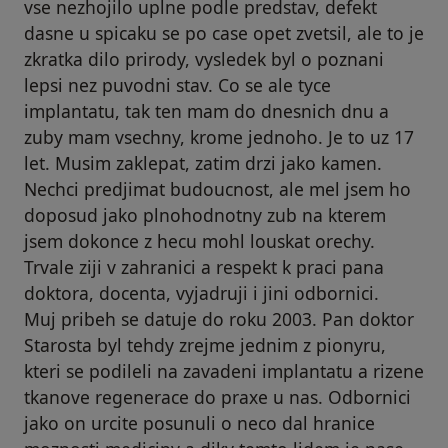
vse nezhojilo uplne podle predstav, defekt
dasne u spicaku se po case opet zvetsil, ale to je
zkratka dilo prirody, vysledek byl o poznani
lepsi nez puvodni stav. Co se ale tyce
implantatu, tak ten mam do dnesnich dnu a
zuby mam vsechny, krome jednoho. Je to uz 17
let. Musim zaklepat, zatim drzi jako kamen.
Nechci predjimat budoucnost, ale mel jsem ho
doposud jako plnohodnotny zub na kterem
jsem dokonce z hecu mohl louskat orechy.
Trvale ziji v zahranici a respekt k praci pana
doktora, docenta, vyjadruji i jini odbornici.
Muj pribeh se datuje do roku 2003. Pan doktor
Starosta byl tehdy zrejme jednim z pionyru,
kteri se podileli na zavadeni implantatu a rizene
tkanove regenerace do praxe u nas. Odbornici
jako on urcite posunuli o neco dal hranice