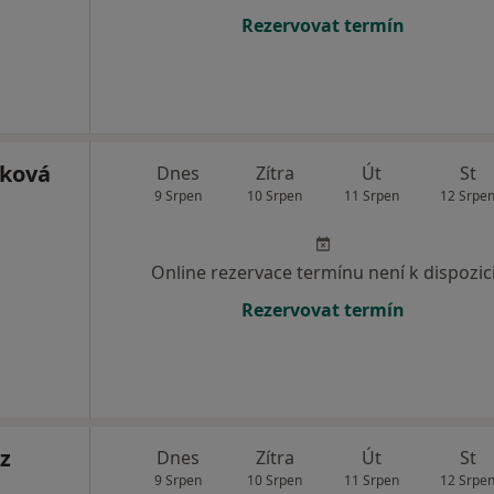
Rezervovat termín
áková
Dnes
Zítra
Út
St
9 Srpen
10 Srpen
11 Srpen
12 Srpe
Online rezervace termínu není k dispozic
Rezervovat termín
z
Dnes
Zítra
Út
St
9 Srpen
10 Srpen
11 Srpen
12 Srpe