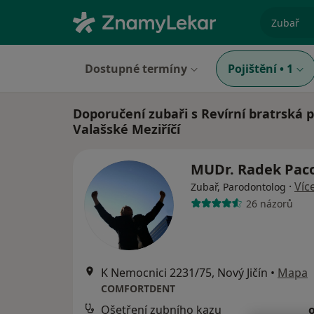
specializ
Dostupné termíny
Pojištění
•
1
Doporučení zubaři s Revírní bratrská 
Valašské Meziříčí
MUDr. Radek Pac
·
Víc
Zubař, Parodontolog
26 názorů
K Nemocnici 2231/75, Nový Jičín
•
Mapa
COMFORTDENT
Ošetření zubního kazu