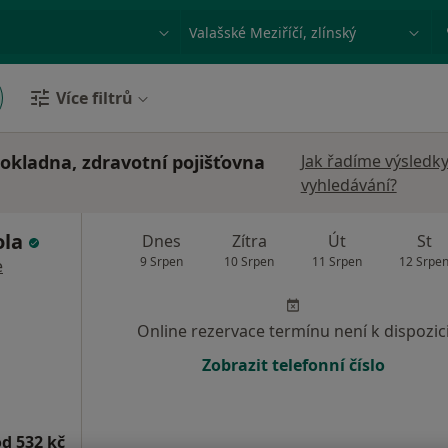
ace, nemoc nebo příjmení
Město nebo region
Více filtrů
pokladna, zdravotní pojišťovna
Jak řadíme výsledk
vyhledávání?
ola
Dnes
Zítra
Út
St
9 Srpen
10 Srpen
11 Srpen
12 Srpe
e
Online rezervace termínu není k dispozic
Zobrazit telefonní číslo
od 532 kč