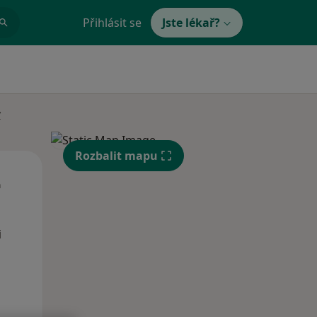
Přihlásit se
Jste lékař?
y
Rozbalit mapu
Čt
Pá
So
n
13 Srpen
14 Srpen
15 Srpen
i