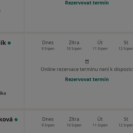
Rezervovat termín
a
lík
Dnes
Zítra
Út
St
9 Srpen
10 Srpen
11 Srpen
12 Srpe
Online rezervace termínu není k dispozic
Rezervovat termín
íka
čková
Dnes
Zítra
Út
St
9 Srpen
10 Srpen
11 Srpen
12 Srpe