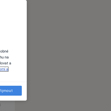
Čt
Pá
So
n
13 Srpen
14 Srpen
15 Srpen
i
dobné
ahu na
lovat a
omí a
Čt
Pá
So
n
13 Srpen
14 Srpen
15 Srpen
řijmout
i