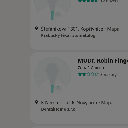
12 názorů
Štefánikova 1301, Kopřivnice
•
Mapa
Praktický lékař stomatolog
MUDr. Robin Fing
Zubař, Chirurg
3 názory
K Nemocnici 26, Nový Jičín
•
Mapa
DentalHome s.r.o.