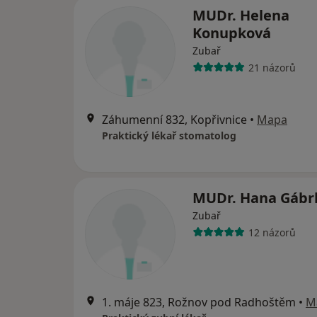
MUDr. Helena
Konupková
Zubař
21 názorů
Záhumenní 832, Kopřivnice
•
Mapa
Praktický lékař stomatolog
MUDr. Hana Gábrl
Zubař
12 názorů
1. máje 823, Rožnov pod Radhoštěm
•
M