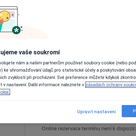
lková
Dnes
Zítra
Út
St
9 Srpen
10 Srpen
11 Srpen
12 Srpe
Online rezervace termínu není k dispozic
ujeme vaše soukromí
Rezervovat termín
ovolujete nám a našim partnerům používat soubory cookie (nebo po
e) ke shromažďování údajů pro statistické účely a poskytování obs
ich zvyklostí při procházení. Své preference můžete kdykoli zkontro
t v nastavení. Další informace naleznete v
zásadách ochrany soukr
okie.
Dnes
Zítra
Út
St
9 Srpen
10 Srpen
11 Srpen
12 Srpe
P
Upravit nastavení
Online rezervace termínu není k dispozic