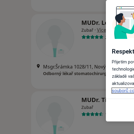
MUDr. Lenka Bia
·
Více
Zubař
22 názorů
Respekt
Přijetím p
Msgr.Šrámka 1028/11, Nový Jičín
•
Mapa
technologi
Odborný lékař stomatochirurg
základě vaš
aktualizova
souborů co
MUDr. Tibor Liška
Zubař
15 názorů