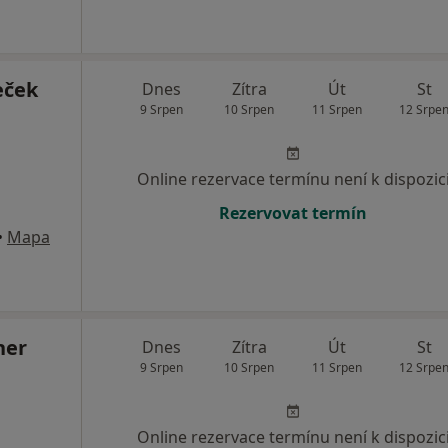
eček
Dnes
Zítra
Út
St
9 Srpen
10 Srpen
11 Srpen
12 Srpe
Online rezervace termínu není k dispozic
Rezervovat termín
•
Mapa
ner
Dnes
Zítra
Út
St
9 Srpen
10 Srpen
11 Srpen
12 Srpe
Online rezervace termínu není k dispozic