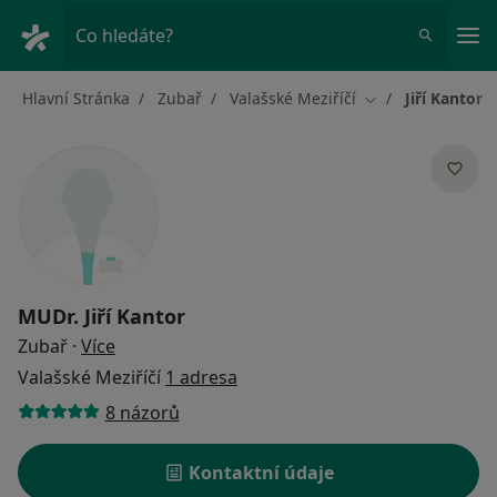
Hla
Co hledáte?
Hlavní Stránka
Zubař
Valašské Meziříčí
Jiří Kantor
Změna města
MUDr.
Jiří Kantor
o specializacích
Zubař
·
Více
Valašské Meziříčí
1 adresa
8 názorů
Kontaktní údaje