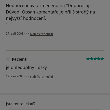
Hodnocení bylo změněno na "Doporučuji".
Důvod: Obsah komentáře je příliš strohý na
nejvyšší hodnocení.
```
podle názoru uživatele Vlada
27. září 2008
•
•
•
Nahlásit zneužití
Pacient
je ohleduplny lidsky
podle názoru uživatele Pacient
19. září 2008
•
•
•
Nahlásit zneužití
Jste tento lékař?