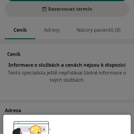
Rezervovat termín
Ceník
Adresy
Názory pacientů (8)
Ceník
Informace o službách a cenách nejsou k dispozici
Tento specialista ještě nepřidával žádné informace o
svých službách.
Adresa
Zubní lékař
Vrbenská 761,
Valašské Meziříčí
75701