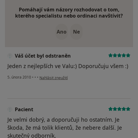
Pomáhají vám názory rozhodovat o tom,
kterého specialistu nebo ordinaci navštívit?
Ano
Ne
Váš účet byl odstraněn
Jeden z nejlepších ve Valu:) Doporučuju všem :)
podle názoru uživatele Váš účet byl odstraněn
5. února 2010
•
•
•
Nahlásit zneužití
Pacient
Je velmi dobrý, a doporučuji ho ostatním. Je
škoda, že má tolik klientů, že nebere další. Je
skutečný odborník,