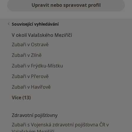
Upravit nebo spravovat profil
Související vyhledávání
V okolí Valašského Meziříčí
Zubaři v Ostravě
Zubaři v Zlíně
Zubaři v Frýdku-Místku
Zubaři v Přerově
Zubaři v Havířově
Více (13)
Více v kategorii: V okolí Valašského Meziříčí
Zdravotní pojišťovny
Zubaři s Vojenská zdravotní pojišťovna ČR v
Valašském Meziříčí