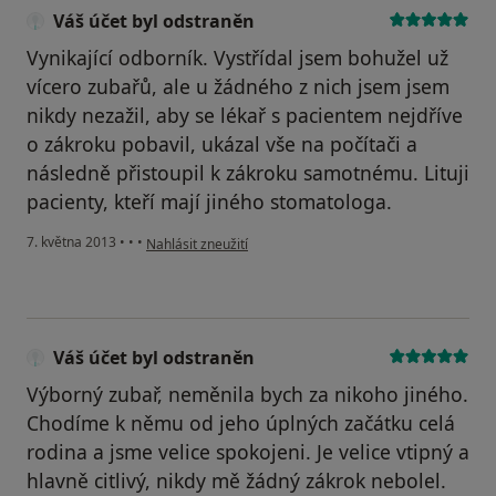
Váš účet byl odstraněn
Vynikající odborník. Vystřídal jsem bohužel už
vícero zubařů, ale u žádného z nich jsem jsem
nikdy nezažil, aby se lékař s pacientem nejdříve
o zákroku pobavil, ukázal vše na počítači a
následně přistoupil k zákroku samotnému. Lituji
pacienty, kteří mají jiného stomatologa.
podle názoru uživatele Váš účet byl odstraněn
7. května 2013
•
•
•
Nahlásit zneužití
Váš účet byl odstraněn
Výborný zubař, neměnila bych za nikoho jiného.
Chodíme k němu od jeho úplných začátku celá
rodina a jsme velice spokojeni. Je velice vtipný a
hlavně citlivý, nikdy mě žádný zákrok nebolel.