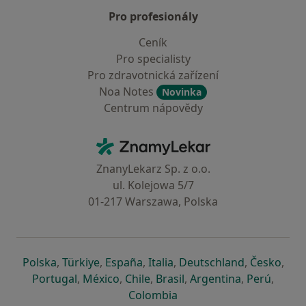
Pro profesionály
Ceník
Pro specialisty
Pro zdravotnická zařízení
Noa Notes
Novinka
Centrum nápovědy
Kontakt
ZnamyLekar - Hlavní stránka
ZnanyLekarz Sp. z o.o.
ul. Kolejowa 5/7
01-217 Warszawa, Polska
se otevře v nové záložce
se otevře v nové záložce
se otevře v nové záložce
se otevře v nové záložce
se otevře v 
se o
Polska
,
Türkiye
,
España
,
Italia
,
Deutschland
,
Česko
,
se otevře v nové záložce
se otevře v nové záložce
se otevře v nové záložce
se otevře v nové záložc
se otevře v 
se ote
Portugal
,
México
,
Chile
,
Brasil
,
Argentina
,
Perú
,
se otevře v nové záložce
Colombia