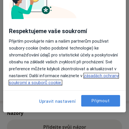
Přiblížit mapu
se otevře v nové záložce
Respektujeme vaše soukromí
Dostupnost
Na této adrese online kalendář není aktivní
Přijetím povolujete nám a našim partnerům používat
Co mám v takové situaci udělat?
soubory cookie (nebo podobné technologie) ke
shromažďování údajů pro statistické účely a poskytování
Způsoby platby (soukromé návštěvy)
obsahu na základě vašich zvyklostí při procházení. Své
Na teto adrese lékař přijímá pacienty na pojišťovnu
preference můžete kdykoli zkontrolovat a aktualizovat v
Detaily
nastavení. Další informace naleznete v
zásadách ochrany
soukromí a souborů cookie.
Více
o adrese
Přijmout
Upravit nastavení
Názory
Přidejte svůj názor