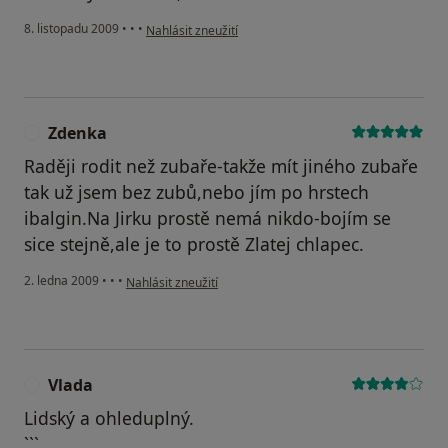
podle názoru uživatele Pacient
8. listopadu 2009
•
•
•
Nahlásit zneužití
Zdenka
Z
Raději rodit než zubaře-takže mít jiného zubaře
tak už jsem bez zubů,nebo jím po hrstech
ibalgin.Na Jirku prostě nemá nikdo-bojím se
sice stejně,ale je to prostě Zlatej chlapec.
podle názoru uživatele Zdenka
2. ledna 2009
•
•
•
Nahlásit zneužití
Vlada
V
Lidský a ohleduplný.
```