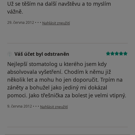
Už se těším na další navštěvu a to myslím
vážně.
podle názoru uživatele Váš účet byl odstraněn
29. června 2012
•
•
•
Nahlásit zneužití
Váš účet byl odstraněn
Nejlepší stomatolog u kterého jsem kdy
absolvovala vyšetření. Chodím k němu již
několik let a mohu ho jen doporučit. Trpím na
záněty a bohužel jako jediný mi dokázal
pomoci. Jako třešnička za bolest je velmi vtipný.
podle názoru uživatele Váš účet byl odstraněn
9. června 2012
•
•
•
Nahlásit zneužití