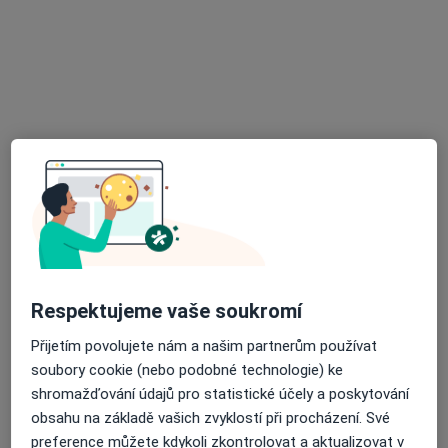
Hrachovec 264, Valašské Meziříčí
•
Mapa
Soukromá zubní ordinace
Tento specialista nenabízí online rezervaci termínu na této adrese.
Rezervovat termín
Respektujeme vaše soukromí
MUDr. Tomáš Garlík
Přijetím povolujete nám a našim partnerům používat
Zubař
soubory cookie (nebo podobné technologie) ke
17 názorů
shromažďování údajů pro statistické účely a poskytování
obsahu na základě vašich zvyklostí při procházení. Své
Nemocniční 955, Vsetín
•
Mapa
preference můžete kdykoli zkontrolovat a aktualizovat v