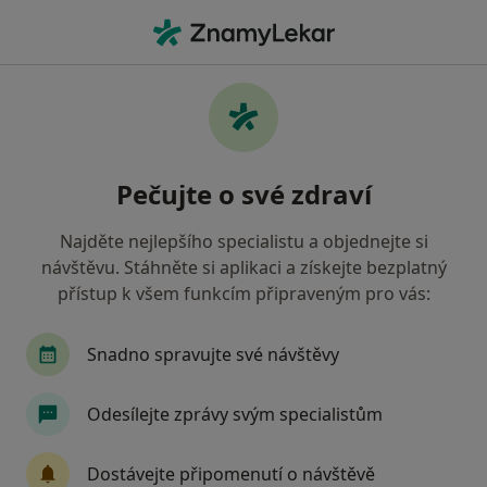
Hla
Zubař • Valašské Meziříčí, zlínský
Filtry
• 1
Mapa
Doporučení zubaři s Oborová zdravotní
Pečujte o své zdraví
pojišťovna Valašské Meziříčí
Jak řadíme výsledky vyhledávání?
Najděte nejlepšího specialistu a objednejte si
návštěvu. Stáhněte si aplikaci a získejte bezplatný
přístup k všem funkcím připraveným pro vás:
Snadno spravujte své návštěvy
Odesílejte zprávy svým specialistům
MUDr. Radek Pacola
Dostávejte připomenutí o návštěvě
·
Více
Zubař, Parodontolog