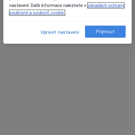
Odborné zubní ordinace MUDr. Tomáše Garlíka
nastavení. Další informace naleznete v
zásadách ochrany
Tento specialista nenabízí online rezervaci termínu na této adrese.
soukromí a souborů cookie.
Rezervovat termín
Přijmout
Upravit nastavení
MUDr. Zuzana Kutáčová
Zubař
6 názorů
Dělnická 529, Kopřivnice
•
Mapa
Praktický lékař stomatolog v.o.s.
Tento specialista nenabízí online rezervaci termínu na této adrese.