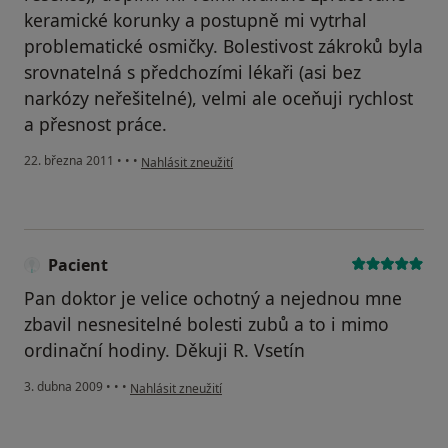
keramické korunky a postupně mi vytrhal
problematické osmičky. Bolestivost zákroků byla
srovnatelná s předchozími lékaři (asi bez
narkózy neřešitelné), velmi ale oceňuji rychlost
a přesnost práce.
podle názoru uživatele Pacient
22. března 2011
•
•
•
Nahlásit zneužití
Pacient
Pan doktor je velice ochotný a nejednou mne
zbavil nesnesitelné bolesti zubů a to i mimo
ordinační hodiny. Děkuji R. Vsetín
podle názoru uživatele Pacient
3. dubna 2009
•
•
•
Nahlásit zneužití