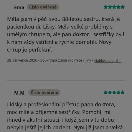
Ema
Číslo ověřené
E
Měla jsem v péči svou 88-letou sestru. která je
pacientkou dr. Lišky. Měla velké problémy s
umělým chrupem, ale pan doktor i sestřičky byli
k nám vždy vstřícní a rychle pomohli. Nový
chrup je perfektní.
podle názoru uživatel
28. července 2026
•
Soukromá zubní ordinace
•
Jiný
•
Nahlásit zneužití
M.M.
Číslo ověřené
M
Lidský a profesionální přístup pana doktora,
moc milé a příjemné sestřičky. Pomohli mi
ihned v akutní situaci, i když jsem v tu dobu
nebyla ještě jejich pacient. Nyní již jsem a velká