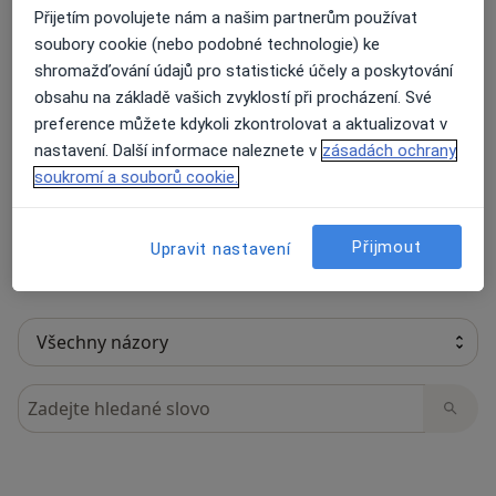
Přijetím povolujete nám a našim partnerům používat
soubory cookie (nebo podobné technologie) ke
shromažďování údajů pro statistické účely a poskytování
15 názorů
obsahu na základě vašich zvyklostí při procházení. Své
preference můžete kdykoli zkontrolovat a aktualizovat v
nastavení. Další informace naleznete v
zásadách ochrany
Recenze pacientů jsou pro nás důležité.
soukromí a souborů cookie.
Specialisté nemají možnost zaplatit za
odstranění nebo změnu recenze pacienta.
Další informace o názorech
Další informace.
Přijmout
Upravit nastavení
Hledejte v názorech