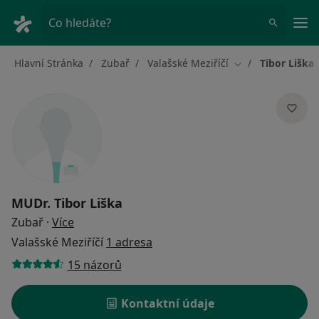
Hla
Co hledáte?
Hlavní Stránka
Zubař
Valašské Meziříčí
Tibor Liška
Změna města
MUDr.
Tibor Liška
o specializacích
Zubař
·
Více
Valašské Meziříčí
1 adresa
15 názorů
Kontaktní údaje