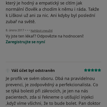
který je hodný a empatický se cítím jak
normální člověk a chodím k němu i ráda. Takže
k Liškovi už ani za nic. Ani kdyby byl poslední
zubař na světě.
podle názoru uživatele Váš účet byl odstraněn
8. února 2017
•
•
•
Nahlásit zneužití
Vy jste ten lékař? Odpovězte na hodnocení!
Zaregistrujte se nyní
Váš účet byl odstraněn
Je profík ve svém oboru. Dbá na pravidelnou
prevenci, je zodpovědný a perfekcionalista. Co
se týká bolesti při zákrocích, je jen na nás
pacientech, zda si řekneme o utišující injekci
,když víme všichni, že to bude bolet. Pan doktor