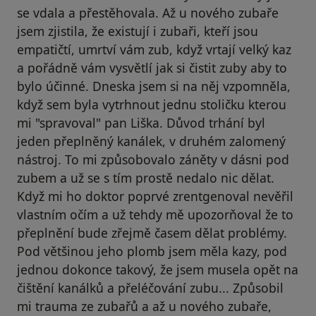
se vdala a přestěhovala. Až u nového zubaře
jsem zjistila, že existují i zubaři, kteří jsou
empatičtí, umrtví vám zub, když vrtají velký kaz
a pořádně vám vysvětlí jak si čistit zuby aby to
bylo účinné. Dneska jsem si na něj vzpomněla,
když sem byla vytrhnout jednu stoličku kterou
mi "spravoval" pan Liška. Důvod trhání byl
jeden přeplněný kanálek, v druhém zalomený
nástroj. To mi způsobovalo záněty v dásni pod
zubem a už se s tím prostě nedalo nic dělat.
Když mi ho doktor poprvé zrentgenoval nevěřil
vlastním očím a už tehdy mě upozorňoval že to
přeplnění bude zřejmě časem dělat problémy.
Pod většinou jeho plomb jsem měla kazy, pod
jednou dokonce takový, že jsem musela opět na
čištění kanálků a přeléčování zubu... Způsobil
mi trauma ze zubařů a až u nového zubaře,