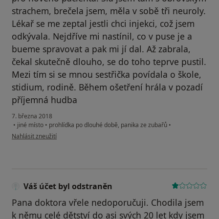
strachem, brečela jsem, měla v sobě tři neuroly.
Lékař se me zeptal jestli chci injekci, což jsem
odkývala. Nejdříve mi nastínil, co v puse je a
bueme spravovat a pak mi jí dal. Až zabrala,
čekal skutečně dlouho, se do toho teprve pustil.
Mezi tím si se mnou sestřička povídala o škole,
stidium, rodině. Během ošetření hrála v pozadí
příjemná hudba
7. března 2018
•
jiné místo
•
prohlídka po dlouhé době, panika ze zubařů
•
podle názoru uživatele Váš účet byl odstraněn
Nahlásit zneužití
Váš účet byl odstraněn
Pana doktora vřele nedoporučuji. Chodila jsem
k němu celé dětství do asi svých 20 let kdy jsem