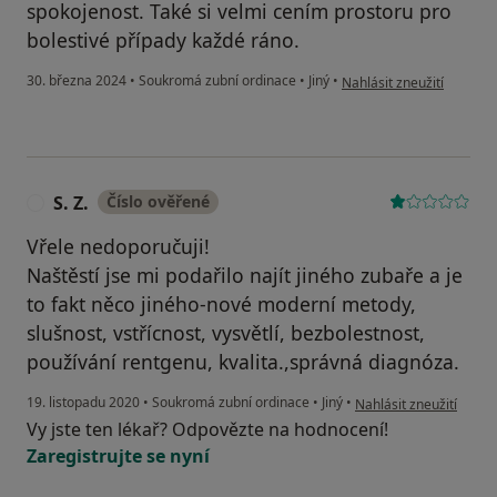
spokojenost. Také si velmi cením prostoru pro
bolestivé případy každé ráno.
podle názoru uživatele M
30. března 2024
•
Soukromá zubní ordinace
•
Jiný
•
Nahlásit zneužití
S. Z.
Číslo ověřené
S
Vřele nedoporučuji!
Naštěstí jse mi podařilo najít jiného zubaře a je
to fakt něco jiného-nové moderní metody,
slušnost, vstřícnost, vysvětlí, bezbolestnost,
používání rentgenu, kvalita.,správná diagnóza.
podle názoru uživatele 
19. listopadu 2020
•
Soukromá zubní ordinace
•
Jiný
•
Nahlásit zneužití
Vy jste ten lékař? Odpovězte na hodnocení!
Zaregistrujte se nyní