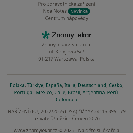
Pro zdravotnická zařízení
Noa Notes
Novinka
Centrum nápovědy
Kontakt
ZnamyLekar - Hlavní stránka
ZnanyLekarz Sp. z o.o.
ul. Kolejowa 5/7
01-217 Warszawa, Polska
se otevře v nové záložce
se otevře v nové záložce
se otevře v nové záložce
se otevře v nové záložce
se otevře v 
se o
Polska
,
Türkiye
,
España
,
Italia
,
Deutschland
,
Česko
,
se otevře v nové záložce
se otevře v nové záložce
se otevře v nové záložce
se otevře v nové záložc
se otevře v 
se ote
Portugal
,
México
,
Chile
,
Brasil
,
Argentina
,
Perú
,
se otevře v nové záložce
Colombia
NAŘÍZENÍ (EU) 2022/2065 (DSA) článek 24: 15.395.179
uživatelů/měsíc - Červen 2026
www.znamylekar.cz © 2026 - Najděte si lékaře a