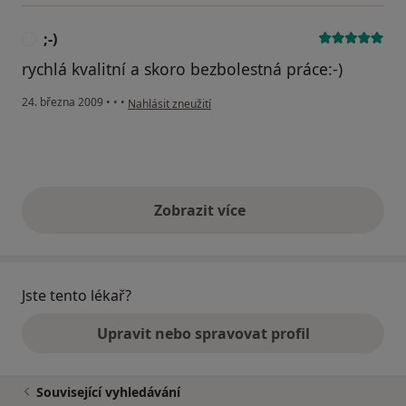
;-)
;
rychlá kvalitní a skoro bezbolestná práce:-)
podle názoru uživatele ;-)
24. března 2009
•
•
•
Nahlásit zneužití
Zobrazit více
výše uvedené názory
Jste tento lékař?
Upravit nebo spravovat profil
Související vyhledávání