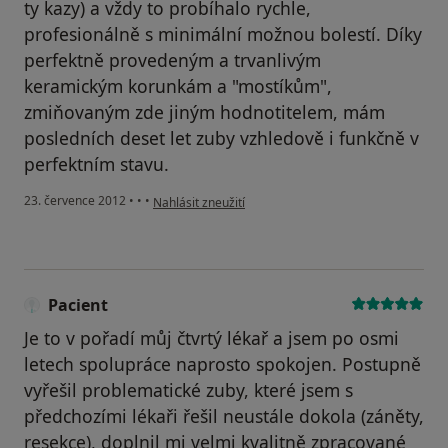
ty kazy) a vždy to probíhalo rychle,
profesionálně s minimální možnou bolestí. Díky
perfektně provedeným a trvanlivým
keramickým korunkám a "mostíkům",
zmiňovaným zde jiným hodnotitelem, mám
posledních deset let zuby vzhledově i funkčně v
perfektním stavu.
podle názoru uživatele petr
23. července 2012
•
•
•
Nahlásit zneužití
Pacient
Je to v pořadí můj čtvrtý lékař a jsem po osmi
letech spolupráce naprosto spokojen. Postupně
vyřešil problematické zuby, které jsem s
předchozími lékaři řešil neustále dokola (záněty,
resekce), doplnil mi velmi kvalitně zpracované