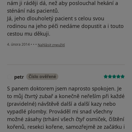
nám ji ráději dá, než aby poslouchal hekání a
sténání nás pacientů.
Já, jeho dlouholetý pacient s celou svou
rodinou na jeho péči nedáme dopustit a i touto
cestou mu děkuji.
podle názoru uživatele Váš účet byl odstraněn
4. února 2014
•
•
•
Nahlásit zneužití
petr
Číslo ověřené
P
S panem doktorem jsem naprosto spokojen. Je
to můj čtvrtý zubař a konečně neřeším při každé
(pravidelné) návštěvě další a další kazy nebo
vypadlé plomby. Prováděl mi snad všechny
možné zásahy (trhání všech čtyř osmiček, čištění
kořenů, resekci kořene, samozřejmě ze začátku i