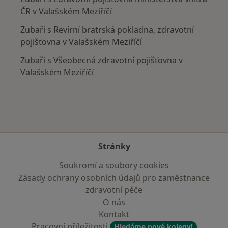
ČR v Valašském Meziříčí
Zubaři s Revírní bratrská pokladna, zdravotní
pojišťovna v Valašském Meziříčí
Zubaři s Všeobecná zdravotní pojišťovna v
Valašském Meziříčí
Stránky
Soukromí a soubory cookies
Zásady ochrany osobních údajů pro zaměstnance
zdravotní péče
O nás
Kontakt
Pracovní příležitosti
Hledáme nové kolegy!