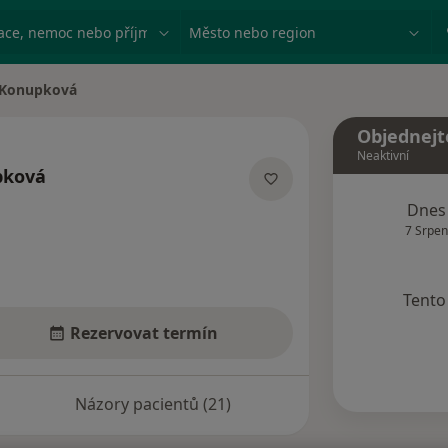
ace, nemoc nebo příjmení
Město nebo region
 Konupková
a
Objednejt
Neaktivní
pková
ích
Dnes
7 Srpen
Tento 
Rezervovat termín
Názory pacientů (21)