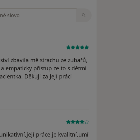
zorech
ství zbavila mě strachu ze zubařů,
a empaticky přístup ze to s dětmi
cientka. Děkuji za její práci
.D.
ikativní,její práce je kvalitní,umí