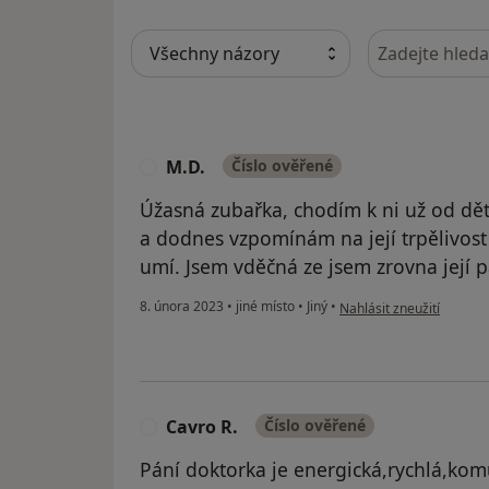
Hledejte v ná
M.D.
Číslo ověřené
M
Úžasná zubařka, chodím k ni už od dět
a dodnes vzpomínám na její trpělivost 
umí. Jsem vděčná ze jsem zrovna její pa
podle názoru uživatele M
8. února 2023
•
jiné místo
•
Jiný
•
Nahlásit zneužití
Cavro R.
Číslo ověřené
C
Pání doktorka je energická,rychlá,komun