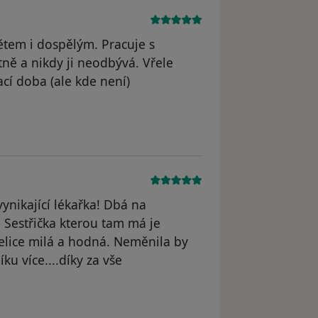
dětem i dospělým. Pracuje s
ně a nikdy ji neodbývá. Vřele
ací doba (ale kde není)
nikající lékařka! Dbá na
. Sestřička kterou tam má je
velice milá a hodná. Neměnila by
u více....díky za vše