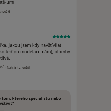
stě-umí.
oru uživatele Cavro R.
zneužití
ka, jakou jsem kdy navštívila!
ako teď po modelaci mám), plomby
livá.
podle názoru uživatele Váš účet byl odstraněn
ubů
•
Nahlásit zneužití
tom, kterého specialistu nebo
vštívit?