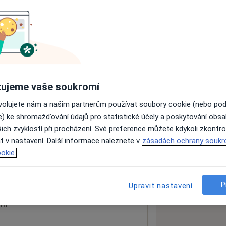
ách nejsou k dispozici
ádné informace o svých službách.
ujeme vaše soukromí
ovolujete nám a našim partnerům používat soubory cookie (nebo po
e) ke shromažďování údajů pro statistické účely a poskytování obs
ich zvyklostí při procházení. Své preference můžete kdykoli zkontro
t v nastavení. Další informace naleznete v
zásadách ochrany soukr
okie.
 mapu
 otevře v nové záložce
P
Upravit nastavení
ní