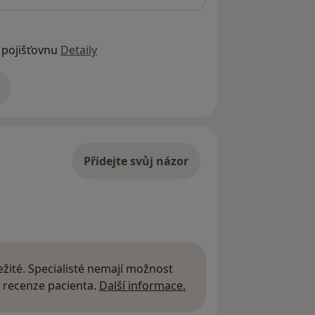
 pojišťovnu
Detaily
adrese
Přidejte svůj názor
žité. Specialisté nemají možnost
Další informace o názor
 recenze pacienta.
Další informace.