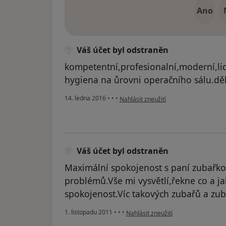
Ano
Váš účet byl odstraněn
kompetentní,profesionalní,moderní,lid
hygiena na ůrovni operačního sálu.děk
podle názoru uživatele Váš účet byl o
14. ledna 2016
•
•
•
Nahlásit zneužití
Váš účet byl odstraněn
Maximální spokojenost s paní zubařk
problémů.Vše mi vysvětlí,řekne co a ja
spokojenost.Víc takových zubařů a zuba
podle názoru uživatele Váš účet byl
1. listopadu 2011
•
•
•
Nahlásit zneužití