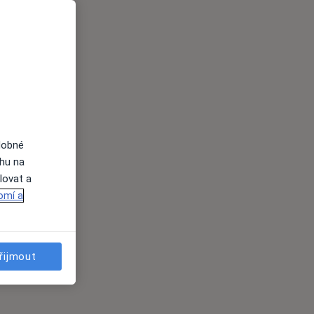
dobné
ahu na
lovat a
omí a
řijmout