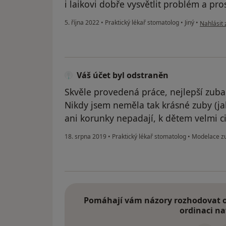
i laikovi dobře vysvětlit problém a pro
podle náz
5. října 2022
•
Praktický lékař stomatolog
•
Jiný
•
Nahlásit 
Váš účet byl odstraněn
Skvěle provedená práce, nejlepší zubař
Nikdy jsem neměla tak krásné zuby (j
ani korunky nepadají, k dětem velmi cit
18. srpna 2019
•
Praktický lékař stomatolog
•
Modelace z
Pomáhají vám názory rozhodovat o 
ordinaci na