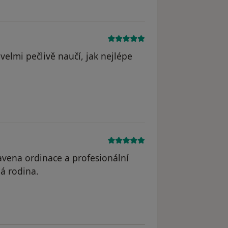
 velmi pečlivě naučí, jak nejlépe
bavena ordinace a profesionální
lá rodina.
straněn