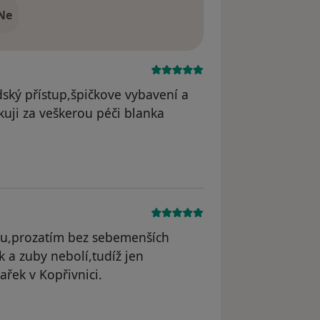
Ne
ský přístup,špičkove vybavení a
uji za veškerou péči blanka
dstraněn
ou,prozatím bez sebemenších
k a zuby nebolí,tudíž jen
řek v Kopřivnici.
 odstraněn