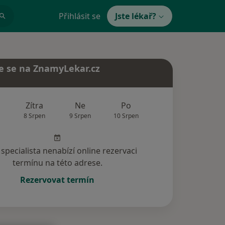
Přihlásit se
Jste lékař?
e se na ZnamyLekar.cz
Zítra
Ne
Po
Út
St
8 Srpen
9 Srpen
10 Srpen
11 Srpen
12 Srp
specialista nenabízí online rezervaci
termínu na této adrese.
Rezervovat termín