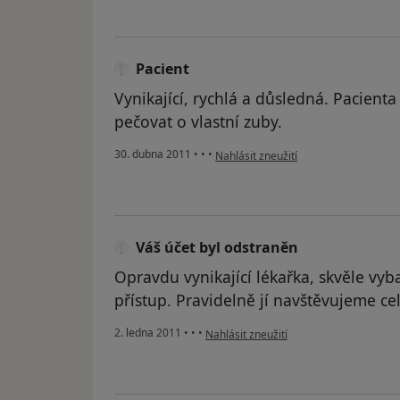
Pacient
Vynikající, rychlá a důsledná. Pacienta
pečovat o vlastní zuby.
podle názoru uživatele Pacient
30. dubna 2011
•
•
•
Nahlásit zneužití
Váš účet byl odstraněn
Opravdu vynikající lékařka, skvěle vy
přístup. Pravidelně jí navštěvujeme ce
podle názoru uživatele Váš účet byl od
2. ledna 2011
•
•
•
Nahlásit zneužití