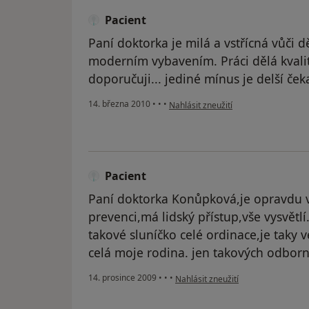
Pacient
Paní doktorka je milá a vstřícná vůči 
moderním vybavením. Práci dělá kvalit
doporučuji... jediné mínus je delší ček
podle názoru uživatele Pacient
14. března 2010
•
•
•
Nahlásit zneužití
Pacient
Paní doktorka Konůpková,je opravdu vy
prevenci,má lidský přístup,vše vysvětlí
takové sluníčko celé ordinace,je taky 
celá moje rodina. jen takových odborník
podle názoru uživatele Pacient
14. prosince 2009
•
•
•
Nahlásit zneužití