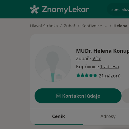
specializ
Hlavní Stránka
Zubař
Kopřivnice
Helena
Změna měst
MUDr.
Helena Konu
o specializac
Zubař
·
Více
Kopřivnice
1 adresa
21 názorů
Kontaktní údaje
Ceník
Adresy