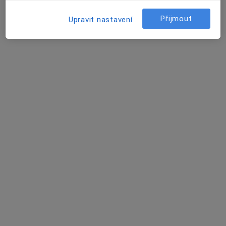
Vančurova 401, Frýdek-Místek
•
Mapa
Praktický lékař stomatolog
Přijmout
Upravit nastavení
Tento specialista nenabízí online rezervaci termínu na této adrese.
Rezervovat termín
MUDr. Naděžda Kosturová
Zubař
17 názorů
T. G. Masaryka 602, Frýdek-Místek
•
Mapa
Praktický lékař stomatolog