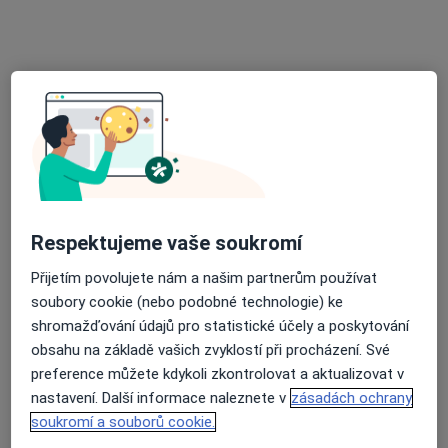
22 názorů
Msgr.Šrámka 1028/11, Nový Jičín
•
Mapa
Odborný lékař stomatochirurg
Tento specialista nenabízí online rezervaci termínu na této adrese.
Rezervovat termín
Respektujeme vaše soukromí
Přijetím povolujete nám a našim partnerům používat
soubory cookie (nebo podobné technologie) ke
shromažďování údajů pro statistické účely a poskytování
obsahu na základě vašich zvyklostí při procházení. Své
MUDr. Marie Dočkalová
preference můžete kdykoli zkontrolovat a aktualizovat v
nastavení. Další informace naleznete v
zásadách ochrany
Zubař
soukromí a souborů cookie.
22 názorů