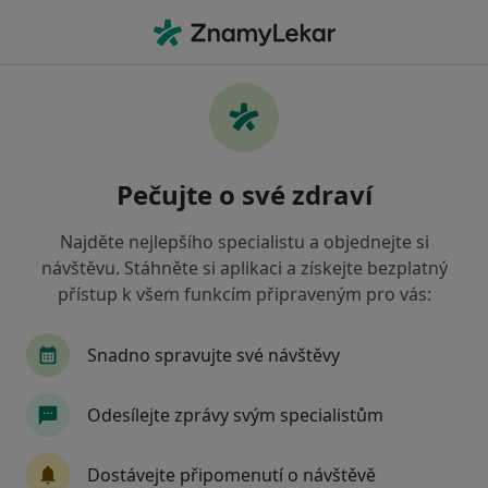
Hla
Zubař • Kopřivnice, moravskoslezský
Filtry
• 1
Mapa
Doporučení zubaři s Oborová zdravotní
Pečujte o své zdraví
pojišťovna Kopřivnice
Jak řadíme výsledky vyhledávání?
Najděte nejlepšího specialistu a objednejte si
návštěvu. Stáhněte si aplikaci a získejte bezplatný
přístup k všem funkcím připraveným pro vás:
Snadno spravujte své návštěvy
Odesílejte zprávy svým specialistům
MUDr. Radek Pacola
Dostávejte připomenutí o návštěvě
·
Více
Zubař, Parodontolog