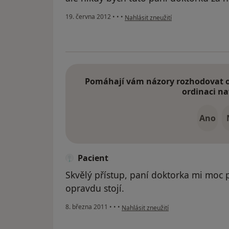
podle názoru uživatele Váš účet byl 
19. června 2012
•
•
•
Nahlásit zneužití
Pomáhají vám názory rozhodovat o 
ordinaci na
Ano
Pacient
Skvělý přístup, paní doktorka mi moc p
opravdu stojí.
podle názoru uživatele Pacient
8. března 2011
•
•
•
Nahlásit zneužití