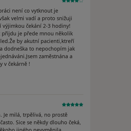
práci není co vytknout je
šak velmi vadí a proto snižuji
 výjimkou čekání 2-3 hodiny!
ž přijdu je přede mnou několik
hled.Že by akutní pacienti,ktreří
á a dodneška to nepochopím jak
 objednáváni.Jsem zaměstnána a
 v čekárně !
 odstraněn
 Je milá, trpělivá, no prostě
často. Sice se někdy dlouho čeká,
někoho jiného nevyměnila.