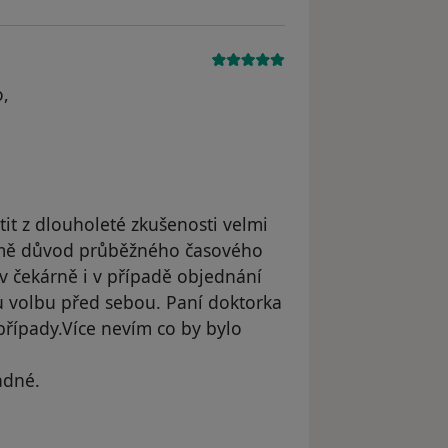
o,
t z dlouholeté zkušenosti velmi
řejmě důvod průběžného časového
 v čekárně i v případě objednání
volbu před sebou. Paní doktorka
řípady.Více nevím co by bylo
adné.