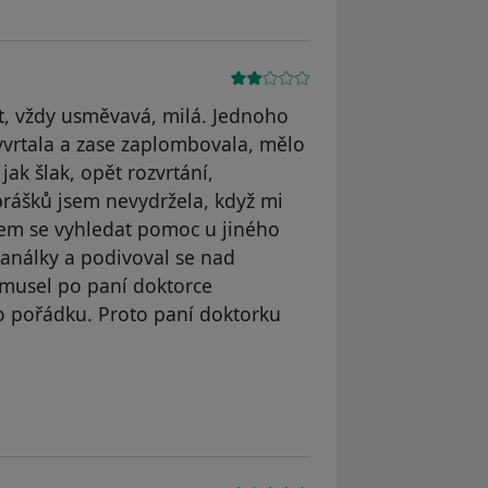
et, vždy usměvavá, milá. Jednoho
yvrtala a zase zaplombovala, mělo
jak šlak, opět rozvrtání,
 prášků jsem nevydržela, když mi
jsem se vyhledat pomoc u jiného
kanálky a podivoval se nad
 musel po paní doktorce
o pořádku. Proto paní doktorku
dstraněn