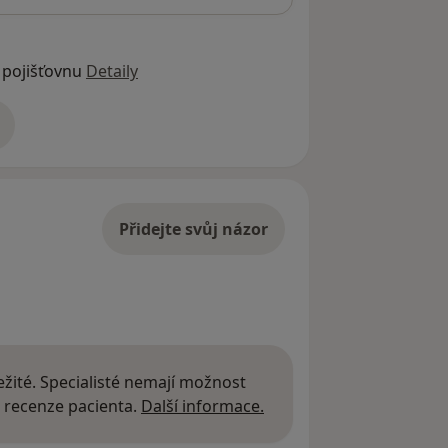
 pojišťovnu
Detaily
adrese
Přidejte svůj názor
žité. Specialisté nemají možnost
Další informace o názor
 recenze pacienta.
Další informace.