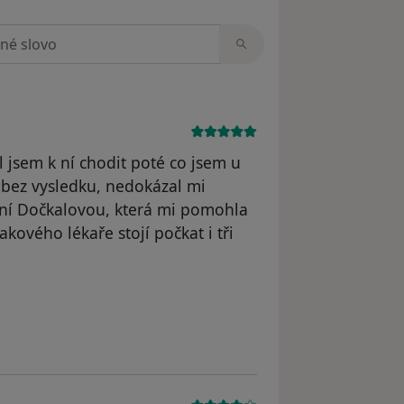
zorech
l jsem k ní chodit poté co jsem u
a bez vysledku, nedokázal mi
aní Dočkalovou, která mi pomohla
kového lékaře stojí počkat i tři
odstraněn