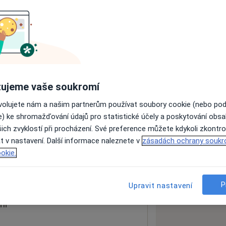
ách nejsou k dispozici
ádné informace o svých službách.
ujeme vaše soukromí
ovolujete nám a našim partnerům používat soubory cookie (nebo po
e) ke shromažďování údajů pro statistické účely a poskytování obs
ich zvyklostí při procházení. Své preference můžete kdykoli zkontro
t v nastavení. Další informace naleznete v
zásadách ochrany soukr
okie.
 mapu
 otevře v nové záložce
P
Upravit nastavení
ní