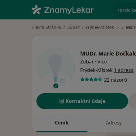
specializ
Hlavní Stránka
Zubař
Frýdek-Místek
Mari
Změna mě
MUDr.
Marie Dočkal
o specializac
Zubař
·
Více
Frýdek-Místek
1 adresa
22 názorů
Kontaktní údaje
Ceník
Adresy