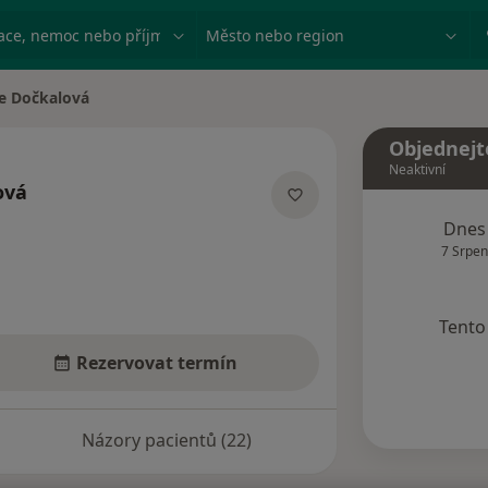
ace, nemoc nebo příjmení
Město nebo region
e Dočkalová
sta
Objednejt
Neaktivní
ová
ích
Dnes
7 Srpen
Tento 
Rezervovat termín
Názory pacientů (22)