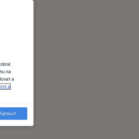
dobné
ahu na
lovat a
omí a
řijmout