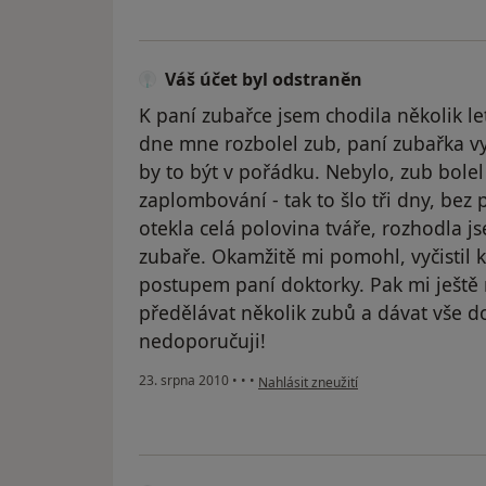
Váš účet byl odstraněn
K paní zubařce jsem chodila několik l
dne mne rozbolel zub, paní zubařka v
by to být v pořádku. Nebylo, zub bolel 
zaplombování - tak to šlo tři dny, bez
otekla celá polovina tváře, rozhodla 
zubaře. Okamžitě mi pomohl, vyčistil 
postupem paní doktorky. Pak mi ještě
předělávat několik zubů a dávat vše d
nedoporučuji!
podle názoru uživatele Váš účet byl o
23. srpna 2010
•
•
•
Nahlásit zneužití