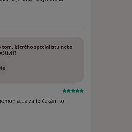
odstraněn
tom, kterého specialistu nebo
vštívit?
Ne
omohla...a za to čekání to