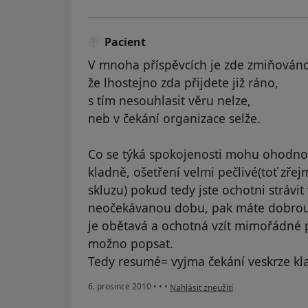
Pacient
V mnoha příspěvcích je zde zmiňován
že lhostejno zda přijdete již ráno,
s tím nesouhlasit věru nelze,
neb v čekání organizace selže.
Co se týká spokojenosti mohu ohodnoti
kladně, ošetření velmi pečlivé(toť z
skluzu) pokud tedy jste ochotni strávit
neočekávanou dobu, pak máte dobrou 
je obětavá a ochotná vzít mimořádné p
možno popsat.
Tedy resumé= vyjma čekání veskrze kl
podle názoru uživatele Pacient
6. prosince 2010
•
•
•
Nahlásit zneužití