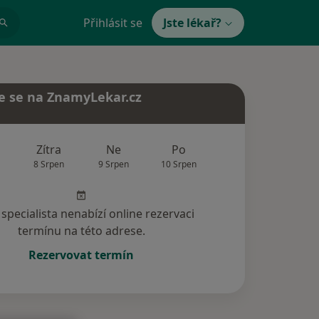
Přihlásit se
Jste lékař?
e se na ZnamyLekar.cz
Zítra
Ne
Po
Út
St
8 Srpen
9 Srpen
10 Srpen
11 Srpen
12 Srp
specialista nenabízí online rezervaci
termínu na této adrese.
Rezervovat termín