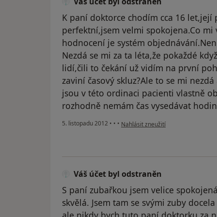
Váš účet byl odstraněn
K paní doktorce chodím cca 16 let,její 
perfektní,jsem velmi spokojena.Co mi v
hodnocení je systém objednávání.Není
Nezdá se mi za ta léta,že pokaždé kdy
lidí,čili to čekání už vidím na první po
zaviní časový skluz?Ale to se mi nezd
jsou v této ordinaci pacienti vlastně
rozhodně nemám čas vysedávat hodiny
podle názoru uživatele Váš účet byl
5. listopadu 2012
•
•
•
Nahlásit zneužití
Váš účet byl odstraněn
S paní zubařkou jsem velice spokojená.
skvělá. Jsem tam se svými zuby docela 
ale nikdy bych tuto paní doktorku za 