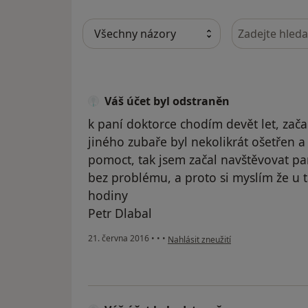
Hledejte v ná
Váš účet byl odstraněn
k paní doktorce chodím devět let, zača
jiného zubaře byl nekolikrát ošetřen 
pomoct, tak jsem začal navštěvovat p
bez problému, a proto si myslím že u ta
hodiny
Petr Dlabal
podle názoru uživatele Váš účet byl 
21. června 2016
•
•
•
Nahlásit zneužití