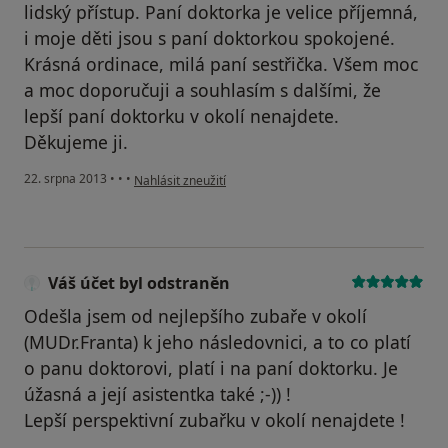
lidský přístup. Paní doktorka je velice příjemná,
i moje děti jsou s paní doktorkou spokojené.
Krásná ordinace, milá paní sestřička. Všem moc
a moc doporučuji a souhlasím s dalšími, že
lepší paní doktorku v okolí nenajdete.
Děkujeme ji.
podle názoru uživatele Váš účet byl odstraněn
22. srpna 2013
•
•
•
Nahlásit zneužití
Váš účet byl odstraněn
Odešla jsem od nejlepšího zubaře v okolí
(MUDr.Franta) k jeho následovnici, a to co platí
o panu doktorovi, platí i na paní doktorku. Je
úžasná a její asistentka také ;-)) !
Lepší perspektivní zubařku v okolí nenajdete !