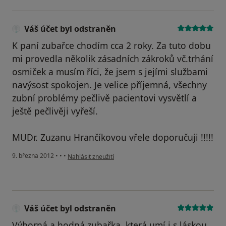
Váš účet byl odstraněn
K paní zubařce chodím cca 2 roky. Za tuto dobu
mi provedla několik zásadních zákroků vč.trhání
osmiček a musím říci, že jsem s jejími službami
navýsost spokojen. Je velice příjemná, všechny
zubní problémy pečlivě pacientovi vysvětlí a
ještě pečlivěji vyřeší.
MUDr. Zuzanu Hrančíkovou vřele doporučuji !!!!!
podle názoru uživatele Váš účet byl odstraněn
9. března 2012
•
•
•
Nahlásit zneužití
Váš účet byl odstraněn
Výborná a hodná zubařka, která umí i s láskou