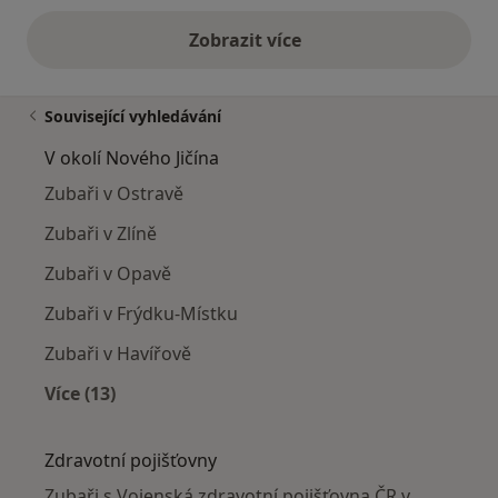
Zobrazit více
výše uvedené názory
Související vyhledávání
V okolí Nového Jičína
Zubaři v Ostravě
Zubaři v Zlíně
Zubaři v Opavě
Zubaři v Frýdku-Místku
Zubaři v Havířově
Více (13)
Více v kategorii: V okolí Nového Jičína
Zdravotní pojišťovny
Zubaři s Vojenská zdravotní pojišťovna ČR v