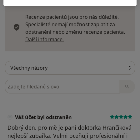
Recenze pacientů jsou pro nás důležité.
Specialisté nemají možnost zaplatit za
odstranění nebo změnu recenze pacienta.
Další informace o názorech
Další informace.
Hledejte v názorech
Váš účet byl odstraněn
Dobrý den, pro mě je paní doktorka Hrančíková
nejlepší zubařka. Velmi oceňuji profesionální i