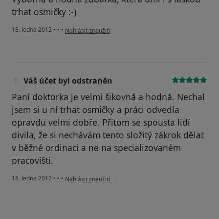
trhat osmičky :-)
podle názoru uživatele Váš účet byl odstraněn
18. ledna 2012
•
•
•
Nahlásit zneužití
Váš účet byl odstraněn
Paní doktorka je velmi šikovná a hodná. Nechal
jsem si u ní trhat osmičky a práci odvedla
opravdu velmi dobře. Přitom se spousta lidí
divila, že si nechávám tento složitý zákrok dělat
v běžné ordinaci a ne na specializovaném
pracovišti.
podle názoru uživatele Váš účet byl odstraněn
18. ledna 2012
•
•
•
Nahlásit zneužití