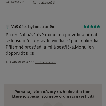
podle názoru uživatele Váš účet byl odstraněn
24. května 2013
•
•
•
Nahlásit zneužití
Váš účet byl odstraněn
Po dnešní návštěvě mohu jen potvrdit a přidat
se k ostatním, opravdu vynikající paní doktorka.
Příjemné prostředí a milá sestřička.Mohu jen
doporučit !!!!!!!!
podle názoru uživatele Váš účet byl odstraněn
1. listopadu 2012
•
•
•
Nahlásit zneužití
Pomáhají vám názory rozhodovat o tom,
kterého specialistu nebo ordinaci navštívit?