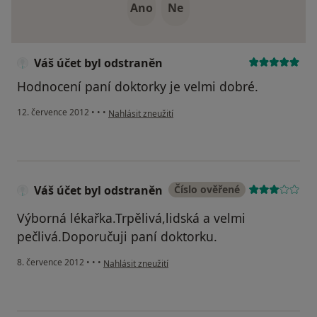
Ano
Ne
Váš účet byl odstraněn
Hodnocení paní doktorky je velmi dobré.
podle názoru uživatele Váš účet byl odstraněn
12. července 2012
•
•
•
Nahlásit zneužití
Váš účet byl odstraněn
Číslo ověřené
Výborná lékařka.Trpělivá,lidská a velmi
pečlivá.Doporučuji paní doktorku.
podle názoru uživatele Váš účet byl odstraněn
8. července 2012
•
•
•
Nahlásit zneužití