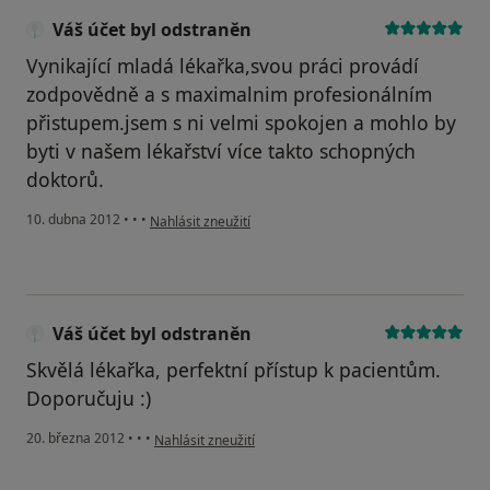
Váš účet byl odstraněn
Vynikající mladá lékařka,svou práci provádí
zodpovědně a s maximalnim profesionálním
přistupem.jsem s ni velmi spokojen a mohlo by
byti v našem lékařství více takto schopných
doktorů.
podle názoru uživatele Váš účet byl odstraněn
10. dubna 2012
•
•
•
Nahlásit zneužití
Váš účet byl odstraněn
Skvělá lékařka, perfektní přístup k pacientům.
Doporučuju :)
podle názoru uživatele Váš účet byl odstraněn
20. března 2012
•
•
•
Nahlásit zneužití