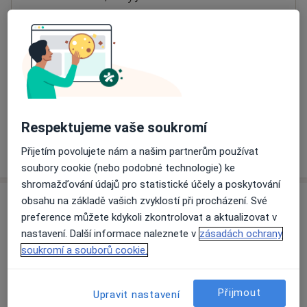
Přiblížit mapu
se otevře v nové záložce
Dostupnost
Na této adrese online kalendář není aktivní
Co mám v takové situaci udělat?
Respektujeme vaše soukromí
Více
Přijetím povolujete nám a našim partnerům používat
o adrese
soubory cookie (nebo podobné technologie) ke
shromažďování údajů pro statistické účely a poskytování
obsahu na základě vašich zvyklostí při procházení. Své
Názory
preference můžete kdykoli zkontrolovat a aktualizovat v
nastavení. Další informace naleznete v
zásadách ochrany
Přidejte svůj názor
soukromí a souborů cookie.
Přijmout
Upravit nastavení
14 názorů