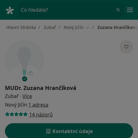
Hla
Co hledáte?
Hlavní Stránka
Zubař
Nový Jičín
Zuzana Hrančíková
Změna města
MUDr.
Zuzana Hrančíková
o specializacích
Zubař
·
Více
Nový Jičín
1 adresa
14 názorů
Kontaktní údaje