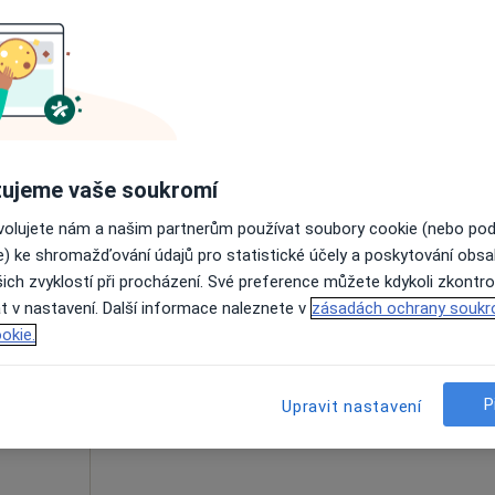
dostupný
Zobrazit všechny adresy s možnosti online obj
ujeme vaše soukromí
1 500 Kč
ovolujete nám a našim partnerům používat soubory cookie (nebo po
e) ke shromažďování údajů pro statistické účely a poskytování obs
jrušev
Dnes
Zítra
Po
Út
ich zvyklostí při procházení. Své preference můžete kdykoli zkontro
8 Srpen
9 Srpen
10 Srpen
11 Srpe
t v nastavení. Další informace naleznete v
zásadách ochrany soukr
íce
okie.
Online rezervace termínu není k dispozic
P
Zobrazit telefonní číslo
Upravit nastavení