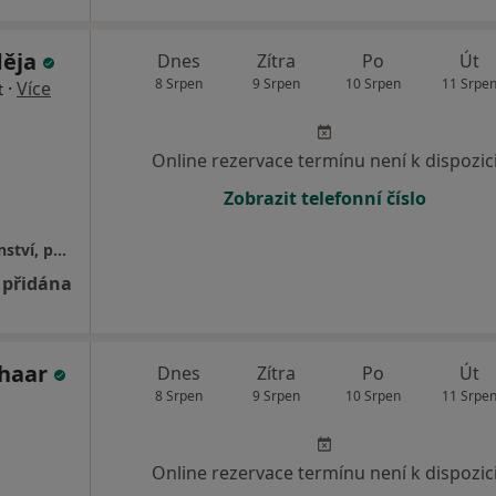
děja
Dnes
Zítra
Po
Út
8 Srpen
9 Srpen
10 Srpen
11 Srpe
·
Více
t
Online rezervace termínu není k dispozic
Zobrazit telefonní číslo
Mgr.Jaroslav Šraděja, psychologické poradenství, psychoterapie
 přidána
Chaar
Dnes
Zítra
Po
Út
8 Srpen
9 Srpen
10 Srpen
11 Srpe
Online rezervace termínu není k dispozic