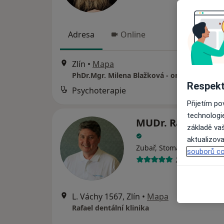
Adresa
Online
Zlín
•
Mapa
PhDr.Mgr. Milena Blažková - online
Respekt
Psychoterapie
Přijetím p
technologi
MUDr. Rafael Cha
základě vaš
aktualizova
·
V
Zubař, Stomatochirurg
souborů co
28 názorů
L. Váchy 1567, Zlín
•
Mapa
Rafael dentální klinika