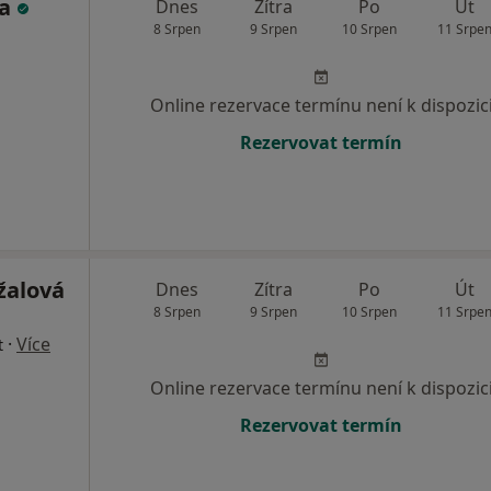
na
Dnes
Zítra
Po
Út
8 Srpen
9 Srpen
10 Srpen
11 Srpe
Online rezervace termínu není k dispozic
Rezervovat termín
žalová
Dnes
Zítra
Po
Út
8 Srpen
9 Srpen
10 Srpen
11 Srpe
·
Více
t
Online rezervace termínu není k dispozic
Rezervovat termín