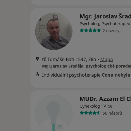
Mgr. Jaroslav Šra
Psycholog, Psychoterapeu
2 názory
tř. Tomáše Bati 1547, Zlín
•
Mapa
Individuální psychoterapie
Cena nebyla
MUDr. Azzam El 
·
Více
Gynekolog
50 názorů