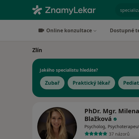
specializ
Online konzultace
Dostupné t
Zlín
Jakého specialistu hledáte?
Zubař
Praktický lékař
Pediat
PhDr. Mgr. Milen
Blažková
Psycholog, Psychoterapeu
37 názorů