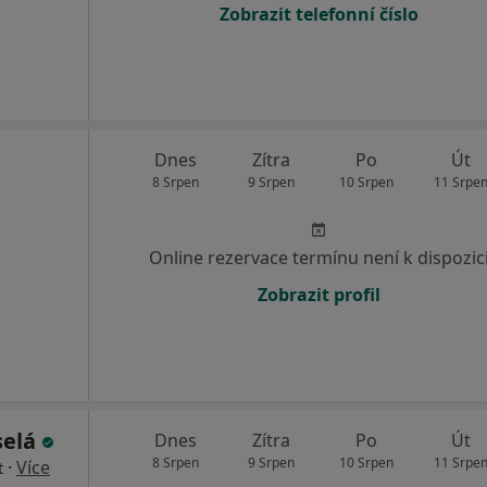
Zobrazit telefonní číslo
Dnes
Zítra
Po
Út
8 Srpen
9 Srpen
10 Srpen
11 Srpe
Online rezervace termínu není k dispozic
Zobrazit profil
selá
Dnes
Zítra
Po
Út
8 Srpen
9 Srpen
10 Srpen
11 Srpe
·
Více
t