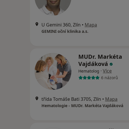
U Gemini 360, Zlín
•
Mapa
GEMINI oční klinika a.s.
MUDr. Markéta
Vajdáková
·
Více
Hematolog
6 názorů
třída Tomáše Bati 3705, Zlín
•
Mapa
Hematologie - MUDr. Markéta Vajdáková