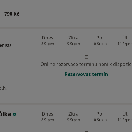
790 Kč
Dnes
Zítra
Po
Út
8 Srpen
9 Srpen
10 Srpen
11 Srpe
·
enista
Online rezervace termínu není k dispozic
Rezervovat termín
d.h.
ůlka
Dnes
Zítra
Po
Út
8 Srpen
9 Srpen
10 Srpen
11 Srpe