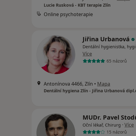
Lucie Rusková - KBT terapie Zlín
Online psychoterapie
Jiřina Urbanová
Dentální hygienistka, hygi
Více
65 názorů
Antonínova 4466, Zlín
•
Mapa
Dentální hygiena Zlín - Jiřina Urbanová dipl.
MUDr. Pavel Stod
·
Více
Oční lékař, Chirurg
15 názorů