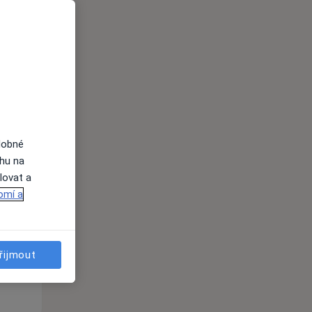
ednávání
dobné
ahu na
St
Čt
Pá
lovat a
n
12 Srpen
13 Srpen
14 Srpen
omí a
i
řijmout