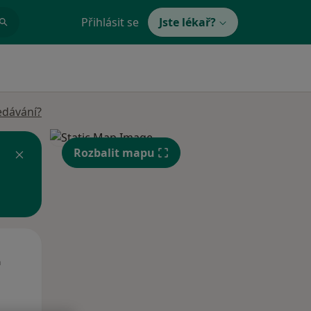
Přihlásit se
Jste lékař?
edávání?
Rozbalit mapu
St
Čt
Pá
n
12 Srpen
13 Srpen
14 Srpen