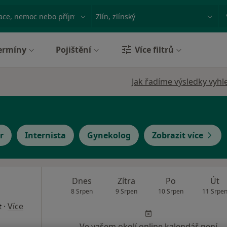
ace, nemoc nebo příjmení
Město nebo region
ermíny
Pojištění
Více filtrů
Jak řadíme výsledky vyhl
r
Internista
Gynekolog
Zobrazit více
a
Dnes
Zítra
Po
Út
8 Srpen
9 Srpen
10 Srpen
11 Srpe
·
Více
t
Ve vašem okolí online kalendář není