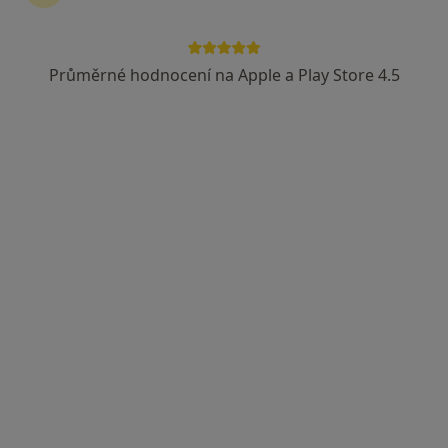
Průměrné hodnocení na Apple a Play Store 4.5
Mgr. Michaela Zdráhalová
·
Více
Psycholog, Psychoterapeut
5 názorů
Adresa
Online
Nádražní 238/7, Vyškov
•
Mapa
Psychologické poradenství, psychoterapie
Individuální konzultace/terapie
1 200 Kč
Tento specialista nenabízí online rezervaci termínu na této adrese.
Rezervovat termín