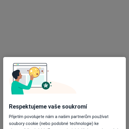
MDDr. Prokop Louda
Zubař
17 názorů
Vyškov, Vyškov
•
Mapa
Purkyňova 36
Tento specialista nenabízí online rezervaci termínu na této adrese.
Rezervovat termín
Respektujeme vaše soukromí
Přijetím povolujete nám a našim partnerům používat
soubory cookie (nebo podobné technologie) ke