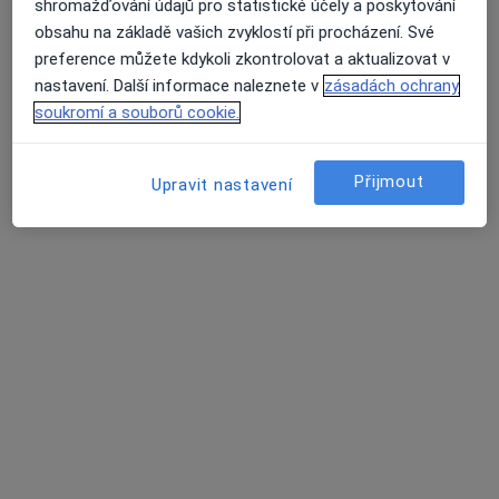
shromažďování údajů pro statistické účely a poskytování
obsahu na základě vašich zvyklostí při procházení. Své
preference můžete kdykoli zkontrolovat a aktualizovat v
nastavení. Další informace naleznete v
zásadách ochrany
MDDr. Karolína Floryková
soukromí a souborů cookie.
·
Více
Ortodontista
50 názorů
Přijmout
Upravit nastavení
Palánek 373/19a, Vyškov
•
Mapa
Flortho s.r.o.
Tento specialista nenabízí online rezervaci termínu na této adrese.
Rezervovat termín