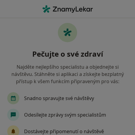
Hla
Vyškov, jihomoravský
Filtry
Mapa
Vyškov
Pečujte o své zdraví
Jak řadíme výsledky vyhledávání?
Najděte nejlepšího specialistu a objednejte si
návštěvu. Stáhněte si aplikaci a získejte bezplatný
Jakého specialistu hledáte?
přístup k všem funkcím připraveným pro vás:
Praktický lékař
Zubař
Internista
Ped
Snadno spravujte své návštěvy
Odesílejte zprávy svým specialistům
Dostávejte připomenutí o návštěvě