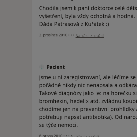
Chodila jsem k paní doktorce celé děts
vyšetření, byla vždy ochotná a hodná. N
Dáda Patrasová z Kuřátek :)
podle názoru uživatele Váš účet byl
2. prosince 2010
•
•
•
Nahlásit zneužití
Pacient
jsme u ní zaregistrovaní, ale léčíme s
pořádně nikdy nic nenapsala a odkázal
Takové diagnózy jako je: na horečku s
bromhexin, hedelix atd. zvládnu koupit
chodíme jen na preventivní prohlídky 
potřebuji napsat antibiotika). Od naro
se týče nemoci.
podle názoru uživatele Pacient
8. srpna 2010
•
•
•
Nahlásit zneužití