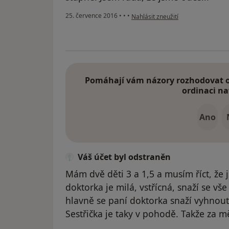
podle názoru uživatele Váš účet b
25. července 2016
•
•
•
Nahlásit zneužití
Pomáhají vám názory rozhodovat o 
ordinaci na
Ano
Váš účet byl odstraněn
Mám dvě děti 3 a 1,5 a musím říct, že
doktorka je milá, vstřícná, snaží se vše v
hlavně se paní doktorka snaží vyhnout
Sestřička je taky v pohodě. Takže za m