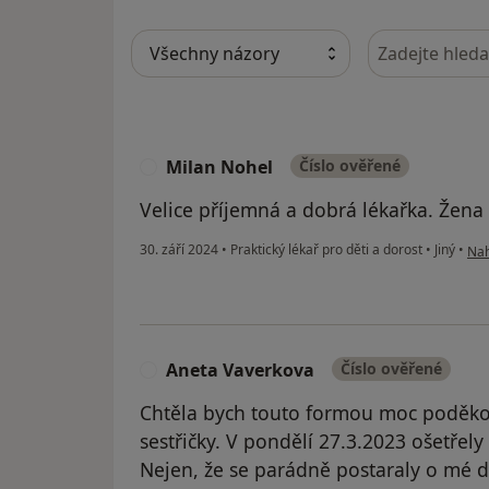
Hledejte v ná
Milan Nohel
Číslo ověřené
M
Velice příjemná a dobrá lékařka. Žena
pod
30. září 2024
•
Praktický lékař pro děti a dorost
•
Jiný
•
Nah
Aneta Vaverkova
Číslo ověřené
A
Chtěla bych touto formou moc poděkov
sestřičky. V pondělí 27.3.2023 ošetřel
Nejen, že se parádně postaraly o mé dí