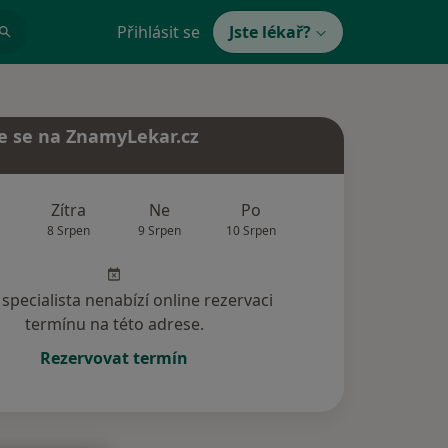
Přihlásit se
Jste lékař?
e se na ZnamyLekar.cz
Zítra
Ne
Po
Út
St
8 Srpen
9 Srpen
10 Srpen
11 Srpen
12 Srp
specialista nenabízí online rezervaci
termínu na této adrese.
Rezervovat termín