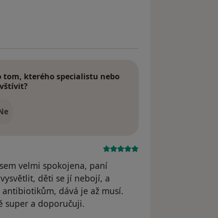
yl odstraněn
tom, kterého specialistu nebo
vštívit?
Ne
 jsem velmi spokojena, paní
ysvětlit, děti se jí nebojí, a
 antibiotikům, dává je až musí.
ě super a doporučuji.