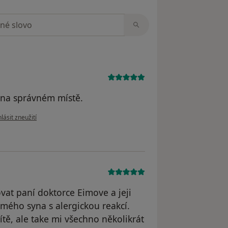
zorech
 na správném místě.
le názoru uživatele Milan Nohel
lásit zneužití
at paní doktorce Eimove a jeji
y mého syna s alergickou reakcí.
tě, ale take mi všechno několikrát