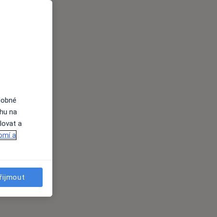
dobné
ahu na
lovat a
omí a
řijmout