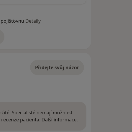
 pojišťovnu
Detaily
adrese
Přidejte svůj názor
žité. Specialisté nemají možnost
Další informace o názor
 recenze pacienta.
Další informace.