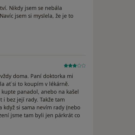
tví. Nikdy jsem se nebála
avíc jsem si myslela, že je to
 odstraněn
e vždy doma. Paní doktorka mi
a ať si to koupím v lékárně.
i kupte panadol, anebo na kašel
 i bez její rady. Takže tam
a když si sama nevím rady (nebo
zení jsme tam byli jen párkrát co