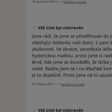
podle názoru uživatele Váš účet by
19. prosince 2014
•
•
•
Nahlásit zneužití
Váš účet byl odstraněn
Jsme rádi, že jsme se přestěhovali do 
ošetřující doktorku naší dcery. S pa
zkušenosti. Ve zkratce, zanedbala léčb
hysterickou matkou, proto jsme si radě
Brně, kde jsme se dozvěděli, že léčba
velké. Radila jsem se i na lékařské ko
je to zbytečné. Proto jsme od ní upustil
podle názoru uživatele Váš účet byl 
10. března 2011
•
•
•
Nahlásit zneužití
Váš účet byl odstraněn