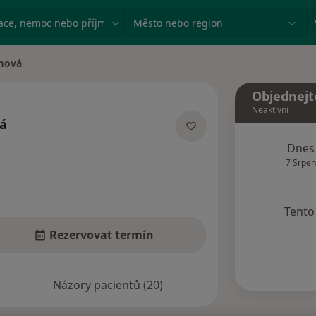
ace, nemoc nebo příjmení
Město nebo region
imová
Objednejt
Neaktivní
vá
acích
Dnes
7 Srpen
Tento 
Rezervovat termín
Názory pacientů (20)