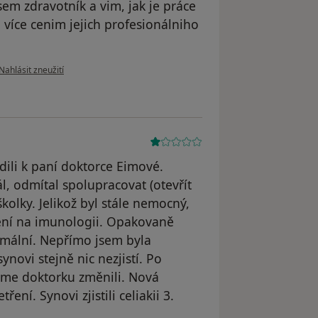
sem zdravotník a vim, jak je práce
ě více cenim jejich profesionálniho
podle názoru uživatele Aneta Vaverkova
Nahlásit zneužití
ili k paní doktorce Eimové.
l, odmítal spolupracovat (otevřít
kolky. Jelikož byl stále nemocný,
ení na imunologii. Opakovaně
ormální. Nepřímo jsem byla
novi stejně nic nezjistí. Po
jsme doktorku změnili. Nová
ření. Synovi zjistili celiakii 3.