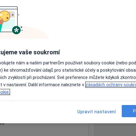
ách nejsou k dispozici
ádné informace o svých službách.
ujeme vaše soukromí
ovolujete nám a našim partnerům používat soubory cookie (nebo po
e) ke shromažďování údajů pro statistické účely a poskytování obs
ich zvyklostí při procházení. Své preference můžete kdykoli zkontro
t v nastavení. Další informace naleznete v
zásadách ochrany soukr
okie.
 mapu
 otevře v nové záložce
P
Upravit nastavení
ní