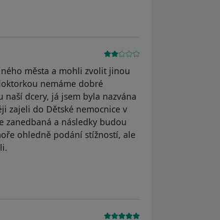
l odstraněn
jiného města a mohli zvolit jinou
ní doktorkou nemáme dobré
u naší dcery, já jsem byla nazvána
ji zajeli do Dětské nemocnice v
 je zanedbaná a následky budou
moře ohledně podání stížností, ale
i.
odstraněn