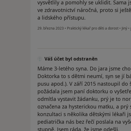
vysvětlily a pomohly se uklidit. Sama j
ve zdravotnictví náročná, proto si ješt
a lidského přístupu.
29. března 2023
•
Praktický lékař pro děti a dorost
•
Jiný
•
Váš účet byl odstraněn
Máme 3-letého syna. Do jara jsme chod
Doktorka to s dětmi neumí, syn se jí bá
pusu apod.). V září 2015 nastoupil do š
požádala jsem paní doktorku o vyšetř
odmítla vystavit žádanku, prý je to n
označena za hysterickou matku, a prý sy
konzultaci s několika dětskými lékaři 
pediatrička nás bez řečí poslala na vyšet
stupně. Jsem ráda, že jsme odešli.