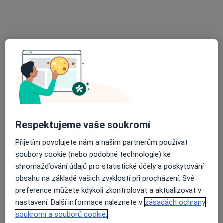
Ordinace PL pro děti a dorost
Tento specialista nenabízí online rezervaci termínu na této adrese.
Rezervovat termín
Respektujeme vaše soukromí
Přijetím povolujete nám a našim partnerům používat
MUDr. Eva Kratochvílová
soubory cookie (nebo podobné technologie) ke
shromažďování údajů pro statistické účely a poskytování
Pediatr
obsahu na základě vašich zvyklostí při procházení. Své
12 názorů
preference můžete kdykoli zkontrolovat a aktualizovat v
Havlíčkovo náměstí 493, Jedovnice
•
Mapa
nastavení. Další informace naleznete v
zásadách ochrany
Praktický lékař pro děti a dorost
soukromí a souborů cookie.