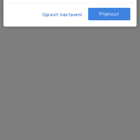
Tento specialista nenabízí online rezervaci termínu na této adrese.
Rezervovat termín
Přijmout
Upravit nastavení
MUDr. Lenka Jenčíková
Pediatr
12 názorů
Sovětská 912, Bučovice
•
Mapa
Ordinace PL pro děti a dorost
Tento specialista nenabízí online rezervaci termínu na této adrese.