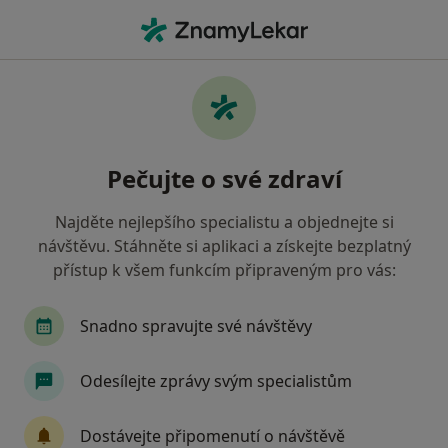
Hla
Pediatr • Vyškov, jihomoravský
Filtry
• 1
Mapa
Doporučení pediatři s Vojenská zdravotní
Pečujte o své zdraví
pojišťovna ČR Vyškov
Jak řadíme výsledky vyhledávání?
Najděte nejlepšího specialistu a objednejte si
návštěvu. Stáhněte si aplikaci a získejte bezplatný
přístup k všem funkcím připraveným pro vás:
Snadno spravujte své návštěvy
Odesílejte zprávy svým specialistům
MUDr. Helena Truksová
Dostávejte připomenutí o návštěvě
Pediatr