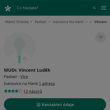
Hla
Co hledáte?
Hlavní Stránka
Pediatr
Ivanovice Na Hané
Vincent 
Změna města
MUDr.
Vincent Luděk
o specializacích
Pediatr
·
Více
Ivanovice na Hané
1 adresa
12 názorů
Kontaktní údaje