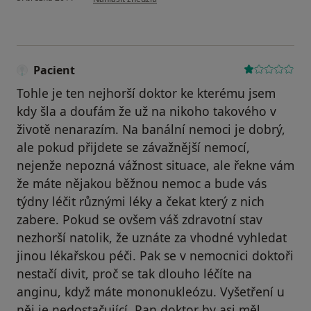
Pacient
Tohle je ten nejhorší doktor ke kterému jsem
kdy šla a doufám že už na nikoho takového v
životě nenarazím. Na banální nemoci je dobrý,
ale pokud přijdete se závažnější nemocí,
nejenže nepozná vážnost situace, ale řekne vám
že máte nějakou běžnou nemoc a bude vás
týdny léčit různými léky a čekat který z nich
zabere. Pokud se ovšem váš zdravotní stav
nezhorší natolik, že uznáte za vhodné vyhledat
jinou lékařskou péči. Pak se v nemocnici doktoři
nestačí divit, proč se tak dlouho léčíte na
anginu, když máte mononukleózu. Vyšetření u
něj je nedostačující. Pan doktor by asi měl