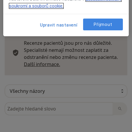
soukromí a souborů cookie.
12 názorů
Přijmout
Upravit nastavení
Recenze pacientů jsou pro nás důležité.
Specialisté nemají možnost zaplatit za
odstranění nebo změnu recenze pacienta.
Další informace o názorech
Další informace.
Hledejte v názorech