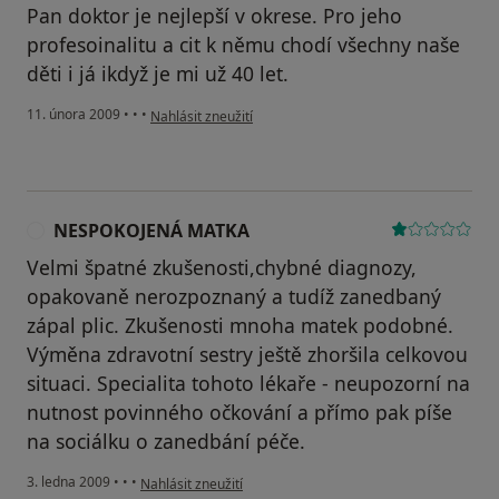
Pan doktor je nejlepší v okrese. Pro jeho
profesoinalitu a cit k němu chodí všechny naše
děti i já ikdyž je mi už 40 let.
podle názoru uživatele antoan
11. února 2009
•
•
•
Nahlásit zneužití
NESPOKOJENÁ MATKA
N
Velmi špatné zkušenosti,chybné diagnozy,
opakovaně nerozpoznaný a tudíž zanedbaný
zápal plic. Zkušenosti mnoha matek podobné.
Výměna zdravotní sestry ještě zhoršila celkovou
situaci. Specialita tohoto lékaře - neupozorní na
nutnost povinného očkování a přímo pak píše
na sociálku o zanedbání péče.
podle názoru uživatele NESPOKOJENÁ MATKA
3. ledna 2009
•
•
•
Nahlásit zneužití