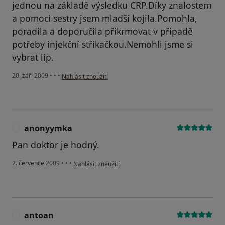
jednou na základě výsledku CRP.Díky znalostem
a pomoci sestry jsem mladší kojila.Pomohla,
poradila a doporučila přikrmovat v případě
potřeby injekční stříkačkou.Nemohli jsme si
vybrat líp.
podle názoru uživatele Váš účet byl odstraněn
20. září 2009
•
•
•
Nahlásit zneužití
anonyymka
A
Pan doktor je hodný.
podle názoru uživatele anonyymka
2. července 2009
•
•
•
Nahlásit zneužití
antoan
A