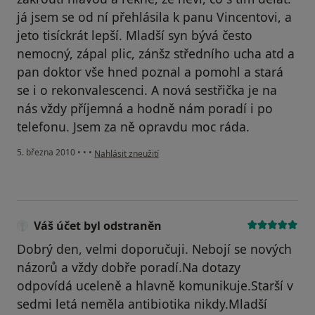
já jsem se od ní přehlásila k panu Vincentovi, a
jeto tisíckrát lepší. Mladší syn bývá često
nemocný, zápal plic, zánšz středního ucha atd a
pan doktor vše hned poznal a pomohl a stará
se i o rekonvalescenci. A nová sestřička je na
nás vždy příjemná a hodně nám poradí i po
telefonu. Jsem za ně opravdu moc ráda.
podle názoru uživatele Pacient
5. března 2010
•
•
•
Nahlásit zneužití
Váš účet byl odstraněn
Dobrý den, velmi doporučuji. Nebojí se nových
názorů a vždy dobře poradí.Na dotazy
odpovídá uceleně a hlavně komunikuje.Starší v
sedmi letá neměla antibiotika nikdy.Mladší