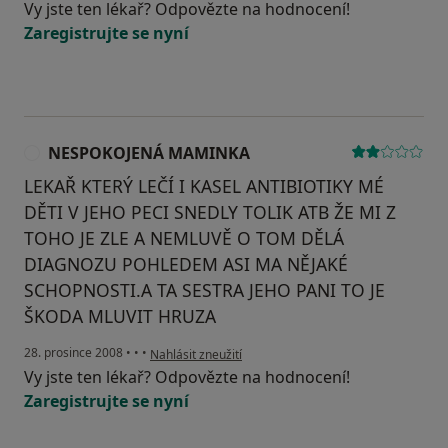
Vy jste ten lékař? Odpovězte na hodnocení!
Zaregistrujte se nyní
NESPOKOJENÁ MAMINKA
N
LEKAŘ KTERÝ LEČÍ I KASEL ANTIBIOTIKY MÉ
DĚTI V JEHO PECI SNEDLY TOLIK ATB ŽE MI Z
TOHO JE ZLE A NEMLUVĚ O TOM DĚLÁ
DIAGNOZU POHLEDEM ASI MA NĚJAKÉ
SCHOPNOSTI.A TA SESTRA JEHO PANI TO JE
ŠKODA MLUVIT HRUZA
podle názoru uživatele NESPOKOJENÁ MAMINKA
28. prosince 2008
•
•
•
Nahlásit zneužití
Vy jste ten lékař? Odpovězte na hodnocení!
Zaregistrujte se nyní