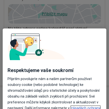
Přiblížit mapu
se otevře v nové záložce
Dostupnost
Na této adrese online kalendář není aktivní
Co mám v takové situaci udělat?
Způsoby platby (soukromé návštěvy)
Na teto adrese lékař přijímá pacienty na pojišťovnu
Detaily
Respektujeme vaše soukromí
Více
o adrese
Přijetím povolujete nám a našim partnerům používat
soubory cookie (nebo podobné technologie) ke
shromažďování údajů pro statistické účely a poskytování
Názory
obsahu na základě vašich zvyklostí při procházení. Své
preference můžete kdykoli zkontrolovat a aktualizovat v
Přidejte svůj názor
nastavení. Další informace naleznete v
zásadách ochrany