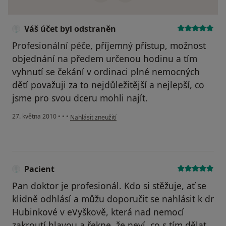
Váš účet byl odstraněn
Profesionální péče, příjemný přístup, možnost
objednání na předem určenou hodinu a tím
vyhnutí se čekání v ordinaci plné nemocných
dětí považuji za to nejdůležitější a nejlepší, co
jsme pro svou dceru mohli najít.
podle názoru uživatele Váš účet byl odstraněn
27. května 2010
•
•
•
Nahlásit zneužití
Pacient
Pan doktor je profesionál. Kdo si stěžuje, ať se
klidně odhlásí a můžu doporučit se nahlásit k dr
Hubinkové v eVyškově, která nad nemocí
zakroutí hlavou a řekne, že neví, co s tím dělat.