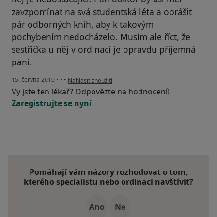
zavzpomínat na svá studentská léta a oprášit
pár odborných knih, aby k takovým
pochybením nedocházelo. Musím ale říct, že
sestřička u něj v ordinaci je opravdu příjemná
paní.
podle názoru uživatele Pacient
15. června 2010
•
•
•
Nahlásit zneužití
Vy jste ten lékař? Odpovězte na hodnocení!
Zaregistrujte se nyní
Pomáhají vám názory rozhodovat o tom,
kterého specialistu nebo ordinaci navštívit?
Ano
Ne