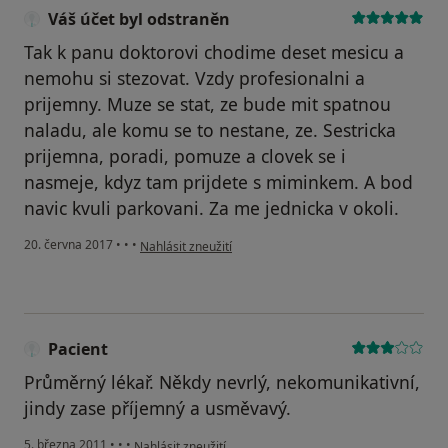
Váš účet byl odstraněn
Tak k panu doktorovi chodime deset mesicu a
nemohu si stezovat. Vzdy profesionalni a
prijemny. Muze se stat, ze bude mit spatnou
naladu, ale komu se to nestane, ze. Sestricka
prijemna, poradi, pomuze a clovek se i
nasmeje, kdyz tam prijdete s miminkem. A bod
navic kvuli parkovani. Za me jednicka v okoli.
podle názoru uživatele Váš účet byl odstraněn
20. června 2017
•
•
•
Nahlásit zneužití
Pacient
Průměrný lékař. Někdy nevrlý, nekomunikativní,
jindy zase příjemný a usměvavý.
podle názoru uživatele Pacient
5. března 2011
•
•
•
Nahlásit zneužití