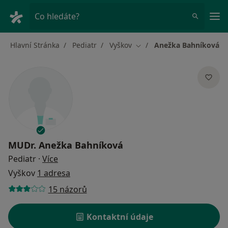
Hla
Co hledáte?
Hlavní Stránka
Pediatr
Vyškov
Anežka Bahníková
Změna města
MUDr.
Anežka Bahníková
o specializacích
Pediatr
·
Více
Vyškov
1 adresa
15 názorů
Kontaktní údaje