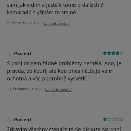
sam jak vidím a ještě k tomu o dalších 3
kamarádů slyšívám to stejné..
podle názoru uživatele Váš účet byl odstraněn
2. listopadu 2010
•
•
•
Nahlásit zneužití
Pacient
S paní dr.jsem žádné problémy neměla. Ano, je
pravda, že kouří, ale kdo dnes né,že.Je velmi
ochotná a vše podrobně vysvětlí.
podle názoru uživatele Pacient
12. července 2010
•
•
•
Nahlásit zneužití
Pacient
Zdravím všechny čtenáře téhle diskuze.Na paní