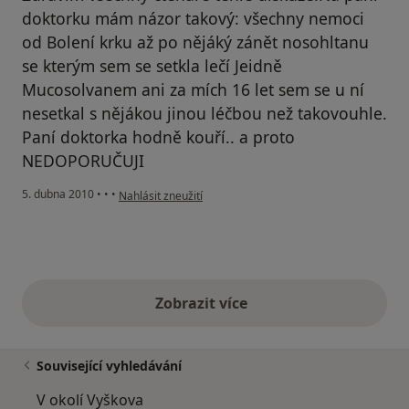
doktorku mám názor takový: všechny nemoci
od Bolení krku až po nějáký zánět nosohltanu
se kterým sem se setkla lečí Jeidně
Mucosolvanem ani za mích 16 let sem se u ní
nesetkal s nějákou jinou léčbou než takovouhle.
Paní doktorka hodně kouří.. a proto
NEDOPORUČUJI
podle názoru uživatele Pacient
5. dubna 2010
•
•
•
Nahlásit zneužití
Zobrazit více
výše uvedené názory
Související vyhledávání
V okolí Vyškova