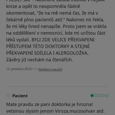
knize a opět to neopomněla řádně
okomentovat, "že na mě nemá čas, že má v
čekárně plno pacientů atd." Nakonec mi řekla,
že mi léky hned nenapíše. Proto jsem se vrátila
na oddělělení v nemocnici, kde mi určitou část
léků vydali. BYLI ZDE VELICE PŘEKVAPENI
PŘÍSTUPEM TÉTO DOKTORKY A STEJNÉ
PŘEKVAPENÍ SDÍLELA I ALERGOLOŽKA.
Závěry již nechám na čtenářích.
podle názoru uživatele Pacient
13. prosince 2010
•
•
•
Nahlásit zneužití
Pacient
Mate pravdu ze pani doktorka je hrozna!
vetsinou slysim jenom Viroza,mucosolvan atd.