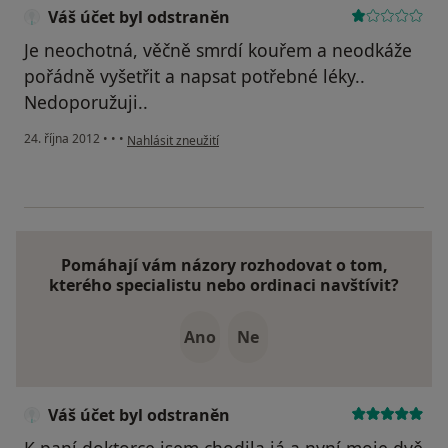
Váš účet byl odstraněn
Je neochotná, věčně smrdí kouřem a neodkáže
pořádně vyšetřit a napsat potřebné léky..
Nedoporužuji..
podle názoru uživatele Váš účet byl odstraněn
24. října 2012
•
•
•
Nahlásit zneužití
Pomáhají vám názory rozhodovat o tom,
kterého specialistu nebo ordinaci navštívit?
Ano
Ne
Váš účet byl odstraněn