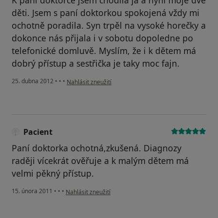
K paní doktorce jsem chodila já a nyní moje dvě
děti. Jsem s paní doktorkou spokojená vždy mi
ochotně poradila. Syn trpěl na vysoké horečky a
dokonce nás přijala i v sobotu dopoledne po
telefonické domluvě. Myslím, že i k dětem má
dobrý přístup a sestřička je taky moc fajn.
podle názoru uživatele Váš účet byl odstraněn
25. dubna 2012
•
•
•
Nahlásit zneužití
Pacient
Paní doktorka ochotná,zkušená. Diagnozy
raději vícekrát ověřuje a k malým dětem má
velmi pěkný přístup.
podle názoru uživatele Pacient
15. února 2011
•
•
•
Nahlásit zneužití