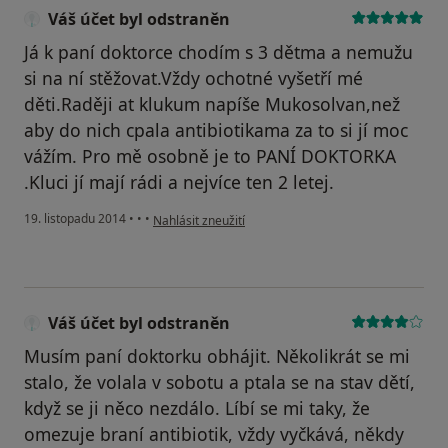
Váš účet byl odstraněn
Já k paní doktorce chodím s 3 dětma a nemužu
si na ní stěžovat.Vždy ochotné vyšetří mé
děti.Raději at klukum napíše Mukosolvan,než
aby do nich cpala antibiotikama za to si jí moc
vážím. Pro mě osobně je to PANÍ DOKTORKA
.Kluci jí mají rádi a nejvíce ten 2 letej.
podle názoru uživatele Váš účet byl odstraněn
19. listopadu 2014
•
•
•
Nahlásit zneužití
Váš účet byl odstraněn
Musím paní doktorku obhájit. Několikrát se mi
stalo, že volala v sobotu a ptala se na stav dětí,
když se ji něco nezdálo. Líbí se mi taky, že
omezuje braní antibiotik, vždy vyčkává, někdy