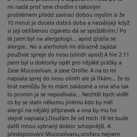
mi nadá proč sme chodím s takovým
problémem předd zavírací dobou myslím si že
10 minut je docela dobrá doba a nezabijeji když
si její oblíbenou cigaretu dá se spožděním.! Po
té jsem byl na alergologii... apod zjistila se
alergie.. No a alerholoh mi důrazně zajázal
používat spreje do nosu (olinth apod) A hle 2.11
jsem byl u doktorky opět pro nějáké prášky a
Zase Mucosolvan, a zase Orofar. A na to mi
napsala sprej do nosu olinth ale já říkám... že to
brát nemůžu že to mám zakázané a ona aha tak
to promin ja se nepodívala... Nechtěl bych vidět
co by se stalo někomu jinému kdo by měl
alergii na nějáký přípravek a ona by mu ho
stejně napsala;).Doufám že od mích 18 let bude
další mnou vybraný doktor schopnější. A
předepisování Mucosolvanu,orofaru nejsem