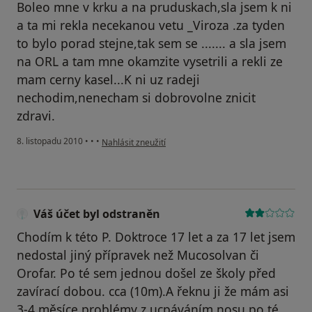
Boleo mne v krku a na pruduskach,sla jsem k ni
a ta mi rekla necekanou vetu _Viroza .za tyden
to bylo porad stejne,tak sem se ....... a sla jsem
na ORL a tam mne okamzite vysetrili a rekli ze
mam cerny kasel...K ni uz radeji
nechodim,nenecham si dobrovolne znicit
zdravi.
podle názoru uživatele Pacient
8. listopadu 2010
•
•
•
Nahlásit zneužití
Váš účet byl odstraněn
Chodím k této P. Doktroce 17 let a za 17 let jsem
nedostal jiný přípravek než Mucosolvan či
Orofar. Po té sem jednou došel ze školy před
zavírací dobou. cca (10m).A řeknu ji že mám asi
3-4 měsíce problémy z ucpáváním nosu po té