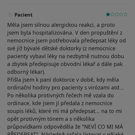
Pacient
Měla jsem silnou alergickou reakci, a proto
jsem byla hospitalizována. V den propuštění z
nemocnice jsem potřebovala předepsat léky od
své již bývalé dětské doktorky (z nemocnice
pacienty vybaví léky na nezbytně nutnou dobu
a zbytek předepisuje obvodní lékař a dále pak
odborný lékar).
Přišla jsem k paní doktorce v době, kdy měla
ordinační hodiny pro pacienty s virózami atd...
Po několika protivných řečech mě vzala do
ordinace, kde jsem jí předala z nemocnice
soupis léků, které mi má předepsat... na to mi
opět protivným tónem a s několika
průpovídkami odpověděla že "NEVÍ CO MI MÁ
PŘEDEPSAT". Následně začala listovat v nějaké