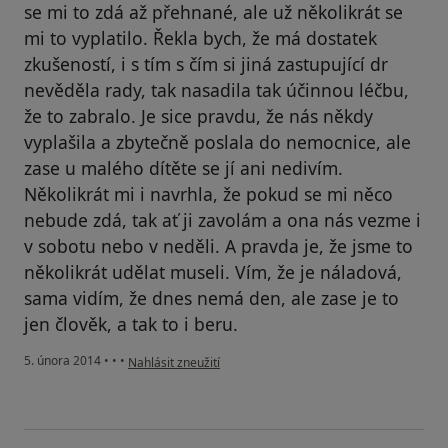
se mi to zdá až přehnané, ale už několikrát se
mi to vyplatilo. Řekla bych, že má dostatek
zkušeností, i s tím s čím si jiná zastupující dr
nevěděla rady, tak nasadila tak účinnou léčbu,
že to zabralo. Je sice pravdu, že nás někdy
vyplašila a zbytečně poslala do nemocnice, ale
zase u malého dítěte se jí ani nedivím.
Několikrát mi i navrhla, že pokud se mi něco
nebude zdá, tak ať ji zavolám a ona nás vezme i
v sobotu nebo v neděli. A pravda je, že jsme to
několikrát udělat museli. Vím, že je náladová,
sama vidím, že dnes nemá den, ale zase je to
jen člověk, a tak to i beru.
podle názoru uživatele Váš účet byl odstraněn
5. února 2014
•
•
•
Nahlásit zneužití