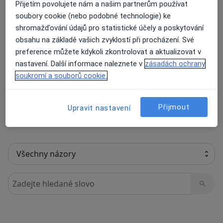
Přijetím povolujete nám a našim partnerům používat
soubory cookie (nebo podobné technologie) ke
shromažďování údajů pro statistické účely a poskytování
15 názorů
obsahu na základě vašich zvyklostí při procházení. Své
preference můžete kdykoli zkontrolovat a aktualizovat v
nastavení. Další informace naleznete v
zásadách ochrany
Recenze pacientů jsou pro nás důležité.
soukromí a souborů cookie.
Specialisté nemají možnost zaplatit za
odstranění nebo změnu recenze pacienta.
Přijmout
Další informace o názorech
Další informace.
Upravit nastavení
Hledejte v názorech