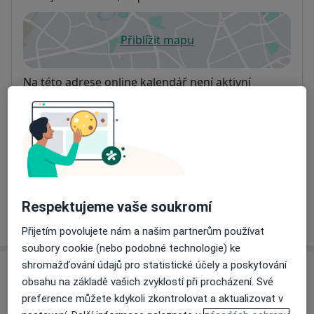
Přiblížit mapu
se otevře v nové záložce
Dostupnost
Na této adrese online kalendář není aktivní
Co mám v takové situaci udělat?
Způsoby platby (soukromé návštěvy)
Na teto adrese lékař přijímá pacienty na pojišťovnu
Detaily
Respektujeme vaše soukromí
Více
o adrese
Přijetím povolujete nám a našim partnerům používat
soubory cookie (nebo podobné technologie) ke
shromažďování údajů pro statistické účely a poskytování
Názory
obsahu na základě vašich zvyklostí při procházení. Své
preference můžete kdykoli zkontrolovat a aktualizovat v
Přidejte svůj názor