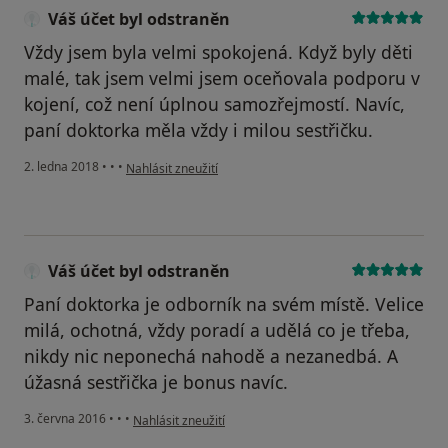
Váš účet byl odstraněn
Vždy jsem byla velmi spokojená. Když byly děti
malé, tak jsem velmi jsem oceňovala podporu v
kojení, což není úplnou samozřejmostí. Navíc,
paní doktorka měla vždy i milou sestřičku.
podle názoru uživatele Váš účet byl odstraněn
2. ledna 2018
•
•
•
Nahlásit zneužití
Váš účet byl odstraněn
Paní doktorka je odborník na svém místě. Velice
milá, ochotná, vždy poradí a udělá co je třeba,
nikdy nic neponechá nahodě a nezanedbá. A
úžasná sestřička je bonus navíc.
podle názoru uživatele Váš účet byl odstraněn
3. června 2016
•
•
•
Nahlásit zneužití