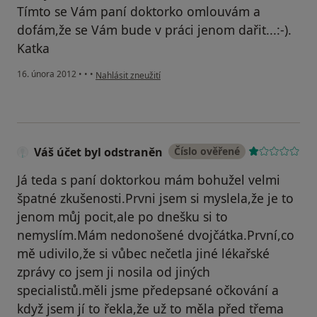
Tímto se Vám paní doktorko omlouvám a
dofám,že se Vám bude v práci jenom dařit...:-).
Katka
podle názoru uživatele Váš účet byl odstraněn
16. února 2012
•
•
•
Nahlásit zneužití
Váš účet byl odstraněn
Číslo ověřené
Já teda s paní doktorkou mám bohužel velmi
špatné zkušenosti.Prvni jsem si myslela,že je to
jenom můj pocit,ale po dnešku si to
nemyslím.Mám nedonošené dvojčátka.První,co
mě udivilo,že si vůbec nečetla jiné lékařské
zprávy co jsem ji nosila od jiných
specialistů.měli jsme předepsané očkování a
když jsem jí to řekla,že už to měla před třema