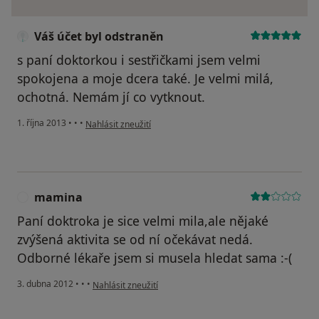
Váš účet byl odstraněn
s paní doktorkou i sestřičkami jsem velmi
spokojena a moje dcera také. Je velmi milá,
ochotná. Nemám jí co vytknout.
podle názoru uživatele Váš účet byl odstraněn
1. října 2013
•
•
•
Nahlásit zneužití
mamina
M
Paní doktroka je sice velmi mila,ale nějaké
zvýšená aktivita se od ní očekávat nedá.
Odborné lékaře jsem si musela hledat sama :-(
podle názoru uživatele mamina
3. dubna 2012
•
•
•
Nahlásit zneužití