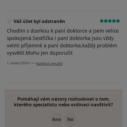
Váš účet byl odstraněn
Chodím s dcerkou k paní doktorce a jsem velice
spokojená.Sestřička i paní doktorka jsou vždy
velmi příjemné a paní doktorka,každý problém
vysvětlí.Mohu jen doporučit
podle názoru uživatele Váš účet byl odstraněn
1. února 2016
•
•
•
Nahlásit zneužití
Pomáhají vám názory rozhodovat o tom,
kterého specialistu nebo ordinaci navštívit?
Ano
Ne