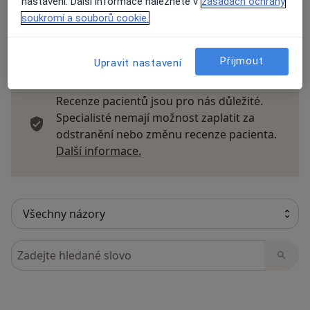
nastavení. Další informace naleznete v
zásadách ochrany
soukromí a souborů cookie.
22 názorů
Přijmout
Upravit nastavení
Recenze pacientů jsou pro nás důležité.
Specialisté nemají možnost zaplatit za
odstranění nebo změnu recenze pacienta.
Další informace o názorech
Další informace.
Hledejte v názorech