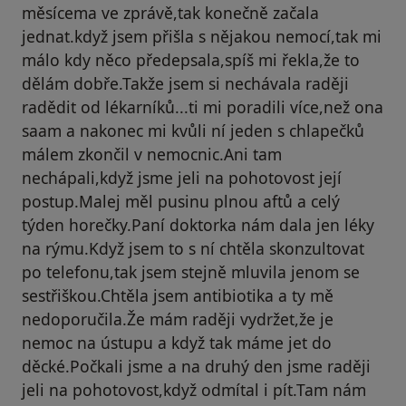
měsícema ve zprávě,tak konečně začala
jednat.když jsem přišla s nějakou nemocí,tak mi
málo kdy něco předepsala,spíš mi řekla,že to
dělám dobře.Takže jsem si nechávala raději
radědit od lékarníků...ti mi poradili více,než ona
saam a nakonec mi kvůli ní jeden s chlapečků
málem zkončil v nemocnic.Ani tam
nechápali,když jsme jeli na pohotovost její
postup.Malej měl pusinu plnou aftů a celý
týden horečky.Paní doktorka nám dala jen léky
na rýmu.Když jsem to s ní chtěla skonzultovat
po telefonu,tak jsem stejně mluvila jenom se
sestřiškou.Chtěla jsem antibiotika a ty mě
nedoporučila.Že mám raději vydržet,že je
nemoc na ústupu a když tak máme jet do
děcké.Počkali jsme a na druhý den jsme raději
jeli na pohotovost,když odmítal i pít.Tam nám