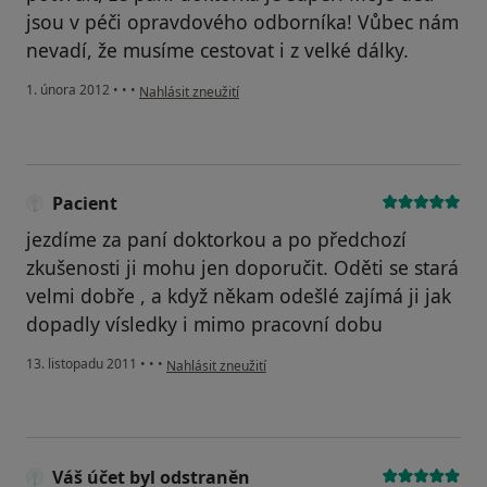
jsou v péči opravdového odborníka! Vůbec nám
nevadí, že musíme cestovat i z velké dálky.
podle názoru uživatele HB
1. února 2012
•
•
•
Nahlásit zneužití
Pacient
jezdíme za paní doktorkou a po předchozí
zkušenosti ji mohu jen doporučit. Oděti se stará
velmi dobře , a když někam odešlé zajímá ji jak
dopadly vísledky i mimo pracovní dobu
podle názoru uživatele Pacient
13. listopadu 2011
•
•
•
Nahlásit zneužití
Váš účet byl odstraněn