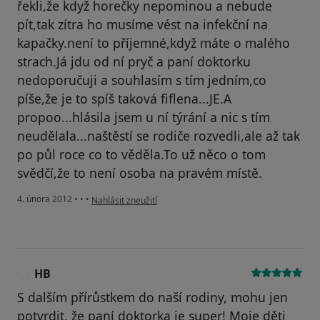
řekli,že když horečky nepominou a nebude
pít,tak zítra ho musíme vést na infekční na
kapačky.není to příjemné,když máte o malého
strach.Já jdu od ní pryč a paní doktorku
nedoporučuji a souhlasím s tím jedním,co
píše,že je to spíš taková fiflena...JE.A
propoo...hlásila jsem u ní týrání a nic s tím
neudělala...naštěstí se rodiče rozvedli,ale až tak
po půl roce co to věděla.To už něco o tom
svědčí,že to není osoba na pravém místě.
podle názoru uživatele Váš účet byl odstraněn
4. února 2012
•
•
•
Nahlásit zneužití
HB
H
S dalším přírůstkem do naší rodiny, mohu jen
potvrdit, že paní doktorka je super! Moje děti