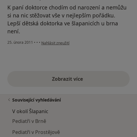
K paní doktorce chodím od narození a nemůžu
si na nic stěžovat vše v nejlepším pořádku.
Lepší dětská doktorka ve šlapanicích u brna
není.
podle názoru uživatele Váš účet byl odstraněn
25. února 2011
•
•
•
Nahlásit zneužití
Zobrazit více
výše uvedené názory
Související vyhledávání
V okolí Šlapanic
Pediatři v Brně
Pediatři v Prostějově