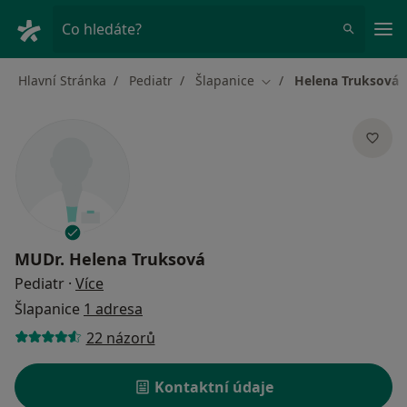
Hla
Co hledáte?
Hlavní Stránka
Pediatr
Šlapanice
Helena Truksová
Změna města
MUDr.
Helena Truksová
o specializacích
Pediatr
·
Více
Šlapanice
1 adresa
22 názorů
Kontaktní údaje