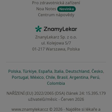
Pro zdravotnická zařízení
Noa Notes
Novinka
Centrum nápovědy
Kontakt
ZnamyLekar - Hlavní stránka
ZnanyLekarz Sp. z o.o.
ul. Kolejowa 5/7
01-217 Warszawa, Polska
se otevře v nové záložce
se otevře v nové záložce
se otevře v nové záložce
se otevře v nové záložce
se otevře v 
se o
Polska
,
Türkiye
,
España
,
Italia
,
Deutschland
,
Česko
,
se otevře v nové záložce
se otevře v nové záložce
se otevře v nové záložce
se otevře v nové záložc
se otevře v 
se ote
Portugal
,
México
,
Chile
,
Brasil
,
Argentina
,
Perú
,
se otevře v nové záložce
Colombia
NAŘÍZENÍ (EU) 2022/2065 (DSA) článek 24: 15.395.179
uživatelů/měsíc - Červen 2026
www.znamylekar.cz © 2026 - Najděte si lékaře a