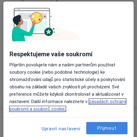
Přiblížit mapu
se otevře v nové záložce
Dostupnost
Na této adrese online kalendář není aktivní
Co mám v takové situaci udělat?
Respektujeme vaše soukromí
Způsoby platby (soukromé návštěvy)
Přijetím povolujete nám a našim partnerům používat
Na teto adrese lékař přijímá pacienty na pojišťovnu
soubory cookie (nebo podobné technologie) ke
Detaily
shromažďování údajů pro statistické účely a poskytování
obsahu na základě vašich zvyklostí při procházení. Své
Více
preference můžete kdykoli zkontrolovat a aktualizovat v
o adrese
nastavení. Další informace naleznete v
zásadách ochrany
soukromí a souborů cookie.
Názory
Přijmout
Upravit nastavení
Přidejte svůj názor