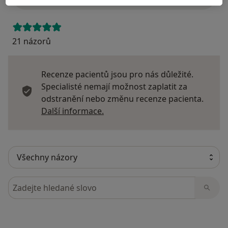
21 názorů
Recenze pacientů jsou pro nás důležité.
Specialisté nemají možnost zaplatit za
odstranění nebo změnu recenze pacienta.
Další informace o názorech
Další informace.
Hledejte v názorech