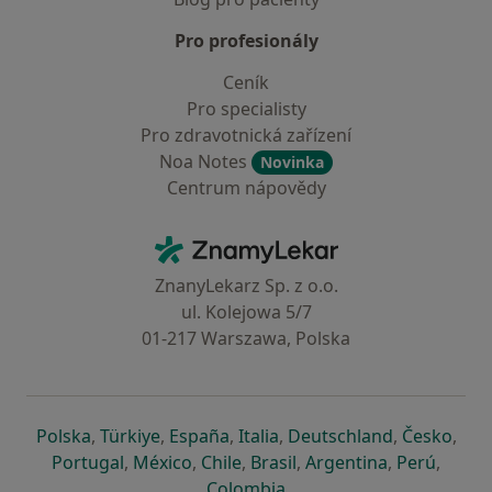
Pro profesionály
Ceník
Pro specialisty
Pro zdravotnická zařízení
Noa Notes
Novinka
Centrum nápovědy
Kontakt
ZnamyLekar - Hlavní stránka
ZnanyLekarz Sp. z o.o.
ul. Kolejowa 5/7
01-217 Warszawa, Polska
se otevře v nové záložce
se otevře v nové záložce
se otevře v nové záložce
se otevře v nové záložce
se otevře v 
se o
Polska
,
Türkiye
,
España
,
Italia
,
Deutschland
,
Česko
,
se otevře v nové záložce
se otevře v nové záložce
se otevře v nové záložce
se otevře v nové záložc
se otevře v 
se ote
Portugal
,
México
,
Chile
,
Brasil
,
Argentina
,
Perú
,
se otevře v nové záložce
Colombia