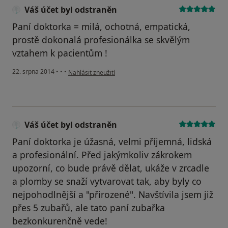
Váš účet byl odstraněn
Paní doktorka = milá, ochotná, empatická,
prostě dokonalá profesionálka se skvělým
vztahem k pacientům !
podle názoru uživatele Váš účet byl odstraněn
22. srpna 2014
•
•
•
Nahlásit zneužití
Váš účet byl odstraněn
Paní doktorka je úžasná, velmi příjemná, lidská
a profesionální. Před jakýmkoliv zákrokem
upozorní, co bude právě dělat, ukáže v zrcadle
a plomby se snaží vytvarovat tak, aby byly co
nejpohodlnější a "přirozené". Navštívila jsem již
přes 5 zubařů, ale tato paní zubařka
bezkonkurenčně vede!