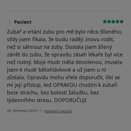
Pacient
Zubař a vrtání zubu pro mě bylo něco šíleného,
vždy jsem říkala, že budu raději znovu rodit,
než si sáhnout na zuby. Dostala jsem šílený
zánět do zubu, že opravdu zásah lékaře byl více
než nutný. Moje mudr měla dovolenou, musela
jsem k mudr bělohlávkové a už jsem u ní
zůstala. Opravdu mohu vřele doporučit, líbí se
mi její přístup, teď OPRAVDU chodím k zubaři
beze strachu, bez bolestí žaludku, bez
týdenníhho stresu. DOPORUČUJI
podle názoru uživatele Pacient
29. července 2010
•
•
•
Nahlásit zneužití