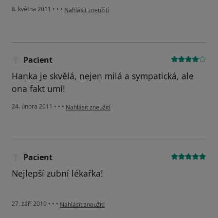
podle názoru uživatele Pacient
8. května 2011
•
•
•
Nahlásit zneužití
Pacient
Hanka je skvělá, nejen milá a sympatická, ale
ona fakt umí!
podle názoru uživatele Pacient
24. února 2011
•
•
•
Nahlásit zneužití
Pacient
Nejlepší zubní lékařka!
podle názoru uživatele Pacient
27. září 2010
•
•
•
Nahlásit zneužití