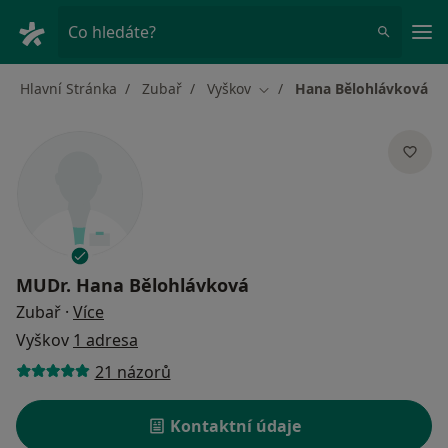
Hla
Co hledáte?
Hlavní Stránka
Zubař
Vyškov
Hana Bělohlávková
Změna města
MUDr.
Hana Bělohlávková
o specializacích
Zubař
·
Více
Vyškov
1 adresa
21 názorů
Kontaktní údaje