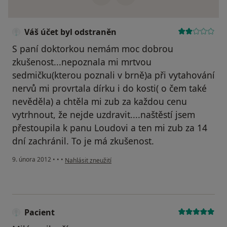
Váš účet byl odstraněn
S paní doktorkou nemám moc dobrou
zkušenost...nepoznala mi mrtvou
sedmičku(kterou poznali v brně)a při vytahování
nervů mi provrtala dírku i do kosti( o čem také
nevěděla) a chtěla mi zub za každou cenu
vytrhnout, že nejde uzdravit....naštěstí jsem
přestoupila k panu Loudovi a ten mi zub za 14
dní zachránil. To je má zkušenost.
podle názoru uživatele Váš účet byl odstraněn
9. února 2012
•
•
•
Nahlásit zneužití
Pacient