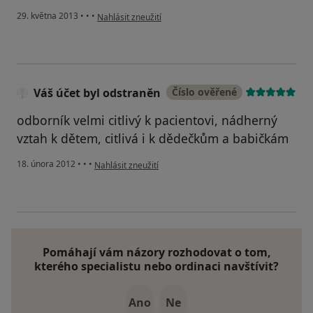
podle názoru uživatele Váš účet byl odstraněn
29. května 2013
•
•
•
Nahlásit zneužití
Váš účet byl odstraněn
Číslo ověřené
odborník velmi citlivý k pacientovi, nádherný
vztah k dětem, citlivá i k dědečkům a babičkám
podle názoru uživatele Váš účet byl odstraněn
18. února 2012
•
•
•
Nahlásit zneužití
Pomáhají vám názory rozhodovat o tom,
kterého specialistu nebo ordinaci navštívit?
Ano
Ne