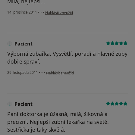
Milá, nejlepší...
podle názoru uživatele Pacient
14. prosince 2011
•
•
•
Nahlásit zneužití
Pacient
Výborná zubařka. Vysvětlí, poradí a hlavně zuby
dobře spraví.
podle názoru uživatele Pacient
29. listopadu 2011
•
•
•
Nahlásit zneužití
Pacient
Paní doktorka je úžasná, milá, šikovná a
precizní. Nejlepší zubní lékařka na světě.
Sestřička je taky skvělá.