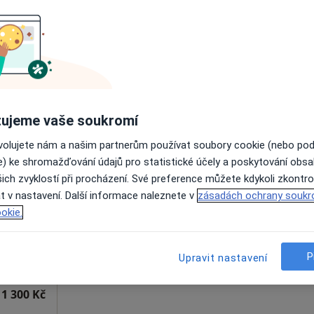
Rezervovat termín
t
1 300 Kč
ujeme vaše soukromí
ovolujete nám a našim partnerům používat soubory cookie (nebo po
erová
Dnes
Zítra
So
Ne
e) ke shromažďování údajů pro statistické účely a poskytování obs
6 Srpen
7 Srpen
8 Srpen
9 Srpen
ich zvyklostí při procházení. Své preference můžete kdykoli zkontro
t v nastavení. Další informace naleznete v
zásadách ochrany soukr
okie.
Online rezervace termínu není k dispozic
Rezervovat termín
P
Upravit nastavení
1 300 Kč