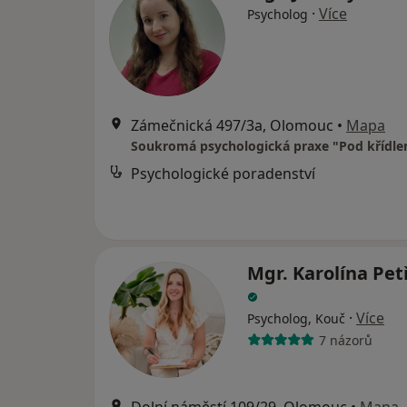
·
Více
Psycholog
Zámečnická 497/3a, Olomouc
•
Mapa
Soukromá psychologická praxe "Pod křídl
Psychologické poradenství
Mgr. Karolína Pe
·
Více
Psycholog, Kouč
7 názorů