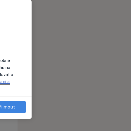
dobné
Po
Út
St
ahu na
10 Srpen
11 Srpen
12 Srpen
lovat a
omí a
i
řijmout