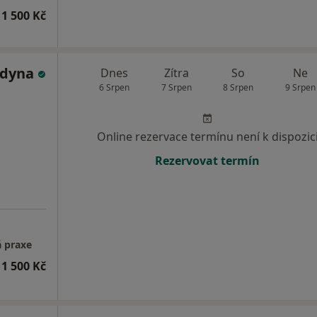
1 500 Kč
ldyna
Dnes
Zítra
So
Ne
6 Srpen
7 Srpen
8 Srpen
9 Srpen
Online rezervace termínu není k dispozic
Rezervovat termín
á praxe
1 500 Kč