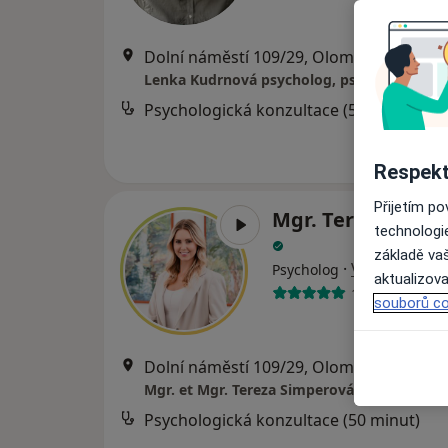
Dolní náměstí 109/29, Olomouc
•
Mapa
Lenka Kudrnová psycholog, psychoterapeu
Psychologická konzultace (50 minut)
Respekt
Přijetím p
Mgr. Tereza Simp
technologi
základě vaš
·
Více
Psycholog
aktualizova
16 názorů
souborů co
Dolní náměstí 109/29, Olomouc
•
Mapa
Mgr. et Mgr. Tereza Simperová
Psychologická konzultace (50 minut)