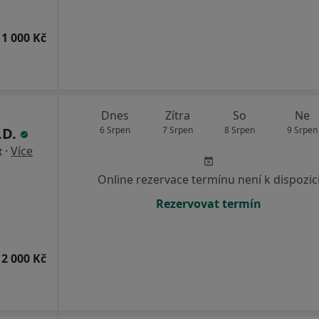
1 000 Kč
Dnes
Zítra
So
Ne
.D.
6 Srpen
7 Srpen
8 Srpen
9 Srpen
·
Více
t
Online rezervace termínu není k dispozic
Rezervovat termín
2 000 Kč