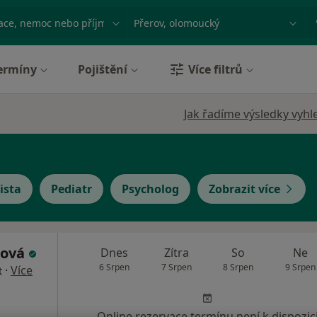
ace, nemoc nebo příjmení
Město nebo region
ermíny
Pojištění
Více filtrů
Jak řadíme výsledky vyhl
ista
Pediatr
Psycholog
Zobrazit více
nová
Dnes
Zítra
So
Ne
6 Srpen
7 Srpen
8 Srpen
9 Srpen
·
Více
t
Online rezervace termínu není k dispozic