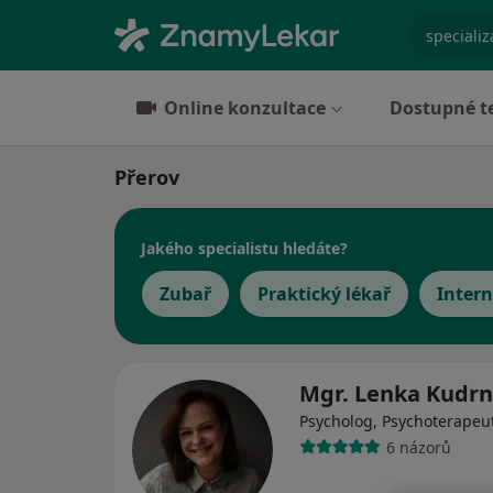
specializ
Online konzultace
Dostupné t
Přerov
Jakého specialistu hledáte?
Zubař
Praktický lékař
Intern
Mgr. Lenka Kudr
Psycholog, Psychoterapeu
6 názorů