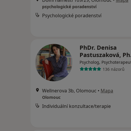
Dolní náměstí 109/29, Olomouc
•
Mapa
psychologické poradenství
Psychologické poradenství
PhDr. Denisa
Pastuszaková, Ph
Psycholog, Psychoterapeu
136 názorů
Wellnerova 3b, Olomouc
•
Mapa
Olomouc
Individuální konzultace/terapie