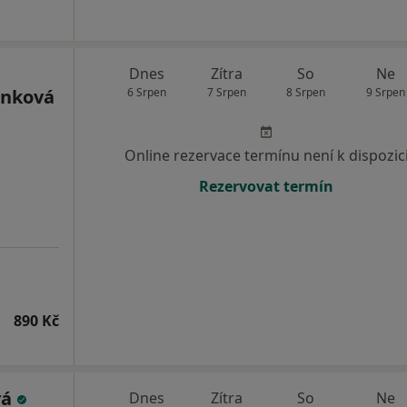
Dnes
Zítra
So
Ne
ánková
6 Srpen
7 Srpen
8 Srpen
9 Srpen
Online rezervace termínu není k dispozic
Rezervovat termín
890 Kč
vá
Dnes
Zítra
So
Ne