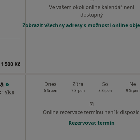
Ve vašem okolí online kalendář není
dostupný
Zobrazit všechny adresy s možnosti online obj
1 500 Kč
vá
Dnes
Zítra
So
Ne
6 Srpen
7 Srpen
8 Srpen
9 Srpen
·
Více
t
Online rezervace termínu není k dispozic
Rezervovat termín