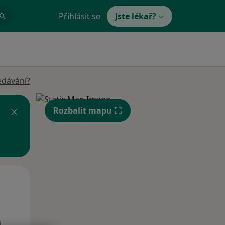
Přihlásit se
Jste lékař?
edávání?
Rozbalit mapu
Po
Út
St
10 Srpen
11 Srpen
12 Srpen
i