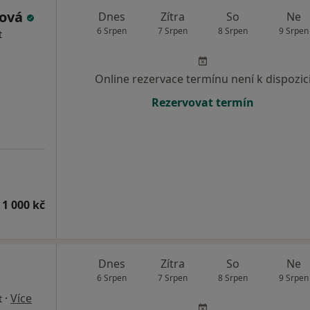
ková
Dnes
Zítra
So
Ne
6 Srpen
7 Srpen
8 Srpen
9 Srpen
t
Online rezervace termínu není k dispozic
Rezervovat termín
 1 000 kč
a
Dnes
Zítra
So
Ne
6 Srpen
7 Srpen
8 Srpen
9 Srpen
·
Více
t