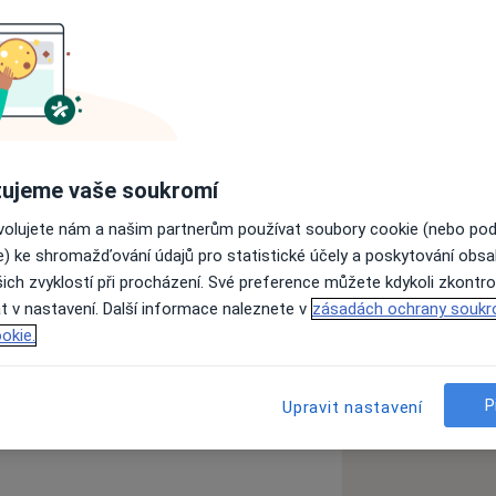
řístupy, věnuji se terapií vnitřního
aměti, vztahů. Používám terapii
ízené imaginace, tanečně - pohybové
i i tarotovými archetypy, arteterapii,
ujeme vaše soukromí
ovolujete nám a našim partnerům používat soubory cookie (nebo po
e) ke shromažďování údajů pro statistické účely a poskytování obs
ich zvyklostí při procházení. Své preference můžete kdykoli zkontro
t v nastavení. Další informace naleznete v
zásadách ochrany soukr
okie.
vědomí
a11y_sr_more_diseases
nální krize
+10
P
Upravit nastavení