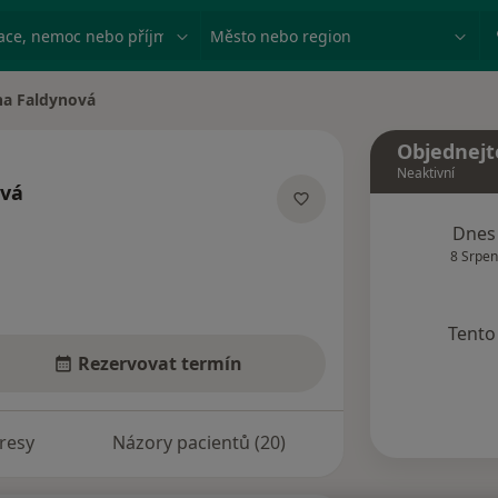
ace, nemoc nebo příjmení
Město nebo region
na Faldynová
sta
Objednejt
Neaktivní
ová
lizacích
Dnes
8 Srpen
Tento 
Rezervovat termín
resy
Názory pacientů (20)