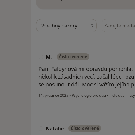
Hledejte v ná
M.
Číslo ověřené
M
Paní Faldynová mi opravdu pomohla. Dí
několik zásadních věcí, začal lépe roz
se posunout dál. Moc si vážím jejího 
11. prosince 2025
•
Psychologie pro duši
•
individuální ps
Natálie
Číslo ověřené
N