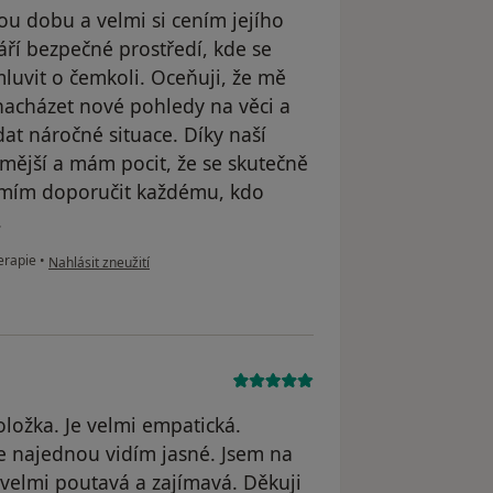
u dobu a velmi si cením jejího
áří bezpečné prostředí, kde se
luvit o čemkoli. Oceňuji, že mě
nacházet nové pohledy na věci a
dat náročné situace. Díky naší
omější a mám pocit, že se skutečně
omím doporučit každému, kdo
.
podle názoru uživatele Natálie
erapie
•
Nahlásit zneužití
oložka. Je velmi empatická.
e najednou vidím jasné. Jsem na
e velmi poutavá a zajímavá. Děkuji