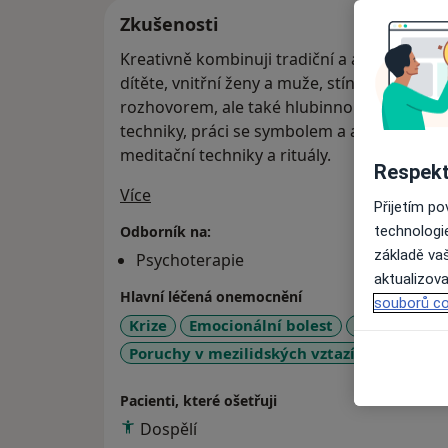
Zkušenosti
Kreativně kombinuji tradiční a alternativní p
dítěte, vnitřní ženy a muže, stínů, rodové p
rozhovorem, ale také hlubinnou regresi, ř
techniky, práci se symbolem a astrologickým
meditační techniky a rituály.
Respekt
O mně
Více
Přijetím p
technologi
Odborník na:
základě vaš
Psychoterapie
aktualizova
Hlavní léčená onemocnění
souborů co
Krize
Emocionální bolest
Nízké sebe
Poruchy v mezilidských vztazích
Emocio
Pacienti, které ošetřuji
Dospělí