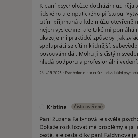
K paní psycholožce docházím už nějako
lidského a empatického přístupu. Vytv
cítím přijímaná a kde můžu otevřeně m
nejen vyslechne, ale také mi pomáhá 
ukazuje mi praktické způsoby, jak zvlá
spolupráci se cítím klidnější, sebevěd
posouvám dál. Mohu ji s čistým svěd
hledá podporu a profesionální vedení
26. září 2025
•
Psychologie pro duši
•
individuální psychot
Kristina
Číslo ověřené
K
Paní Zuzana Faltýnová je skvělá psych
Dokáže rozklíčovat mě problémy a já j
cestě, ale cesta díky paní Faldynove j