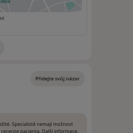
 mapu
 otevře v nové záložce
ní
adrese
Přidejte svůj názor
žité. Specialisté nemají možnost
Další informace o názor
 recenze pacienta.
Další informace.