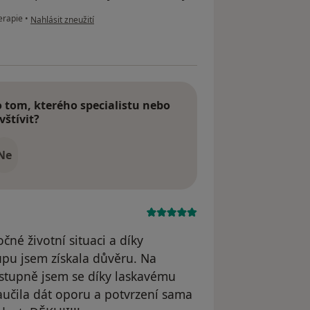
podle názoru uživatele Kristina
erapie
•
Nahlásit zneužití
tom, kterého specialistu nebo
vštívit?
Ne
né životní situaci a díky
pu jsem získala důvěru. Na
postupně jsem se díky laskavému
aučila dát oporu a potvrzení sama