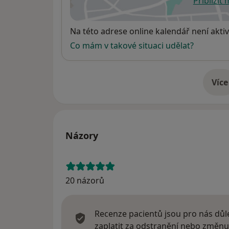
Přiblížit
se
Dostupnost
Na této adrese online kalendář není aktiv
Co mám v takové situaci udělat?
Více
o 
Názory
20 názorů
Recenze pacientů jsou pro nás důle
zaplatit za odstranění nebo změnu