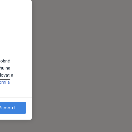
dobné
ahu na
lovat a
omí a
řijmout