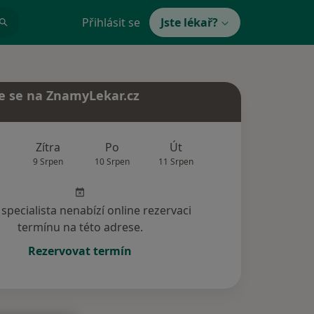
Přihlásit se
Jste lékař?
e se na ZnamyLekar.cz
Zítra
Po
Út
St
Čt
9 Srpen
10 Srpen
11 Srpen
12 Srpen
13 Srp
specialista nenabízí online rezervaci
termínu na této adrese.
Rezervovat termín