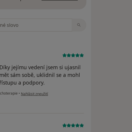
zorech
ky jejímu vedení jsem si ujasnil
umět sám sobě, uklidnil se a mohl
přístupu a podpory.
podle názoru uživatele M.
ychoterapie
•
Nahlásit zneužití