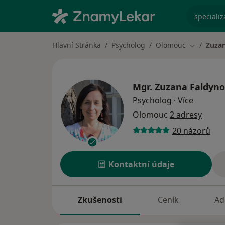
specializ
Hlavní Stránka
Psycholog
Olomouc
Zuza
Změna mě
Mgr.
Zuzana Faldyn
o specia
Psycholog
·
Více
Olomouc
2 adresy
20 názorů
Kontaktní údaje
Zkušenosti
Ceník
Ad