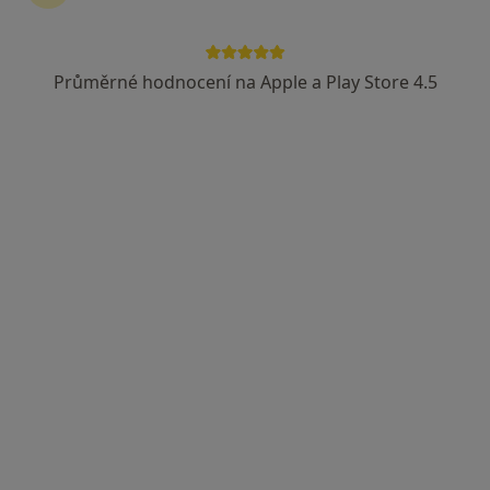
Průměrné hodnocení na Apple a Play Store 4.5
Mgr. Karolína Petřeková
·
Více
Psycholog, Kouč
7 názorů
Dolní náměstí 109/29, Olomouc
•
Mapa
psychologické poradenství
Psychologické poradenství
1 000 Kč
Tento specialista nenabízí online rezervaci termínu na této adrese.
Rezervovat termín