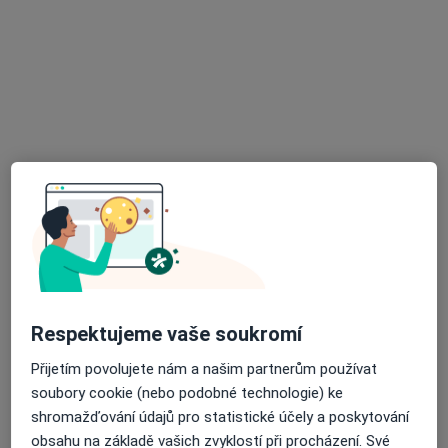
PhDr. Mgr. Milena Blažková
·
Více
Psycholog, Psychoterapeut
37 názorů
Adresa
Online
Olomouc
•
Mapa
PhDr. Mgr. Milena Blažková - online
Psychoterapie
1 500 Kč
Tento specialista nenabízí online rezervaci termínu na této adrese.
Respektujeme vaše soukromí
Rezervovat termín
Přijetím povolujete nám a našim partnerům používat
soubory cookie (nebo podobné technologie) ke
shromažďování údajů pro statistické účely a poskytování
obsahu na základě vašich zvyklostí při procházení. Své