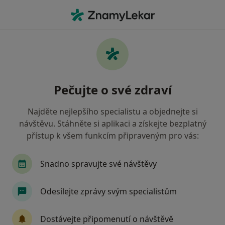
Hla
Zhoršená Koncentrace • Olomouc, olomoucký
Filtry
• 1
Mapa
Zhoršená koncentrace Olomouc
Pečujte o své zdraví
Jak řadíme výsledky vyhledávání?
Najděte nejlepšího specialistu a objednejte si
návštěvu. Stáhněte si aplikaci a získejte bezplatný
Jakého specialistu hledáte?
přístup k všem funkcím připraveným pro vás:
Psycholog
Psychoterapeut
Dětský psycho
Snadno spravujte své návštěvy
Odesílejte zprávy svým specialistům
Dostávejte připomenutí o návštěvě