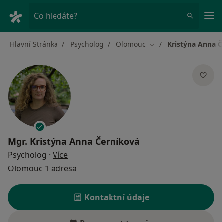
Hla
Co hledáte?
Hlavní Stránka
Psycholog
Olomouc
Kristýna Anna 
Změna města
Mgr.
Kristýna Anna Černíková
o specializacích
Psycholog
·
Více
Olomouc
1 adresa
Kontaktní údaje