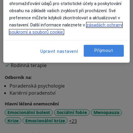
vašim zkušenostem tady a teď a na hledání cest, které
shromažďování údajů pro statistické účely a poskytování
pro vás dávají smysl. Každé setkání přizpůsobuji
obsahu na základě vašich zvyklostí při procházení. Své
individuálním potřebám klienta.
preference můžete kdykoli zkontrolovat a aktualizovat v
nastavení. Další informace naleznete v
zásadách ochrany
Poskytuji individuální terapii pro dospělé a dospívající,
soukromí a souborů cookie.
online.
O mně
Více
Přijmout
Upravit nastavení
Terapeutický přístup
Rodinná terapie
Odborník na:
Poradenská psychologie
Kariérní poradenství
Hlavní léčená onemocnění
Emocionální bolest
Sociální fobie
Menopauza
a11y_sr_more_diseases
Krize
Emocionální krize
+23