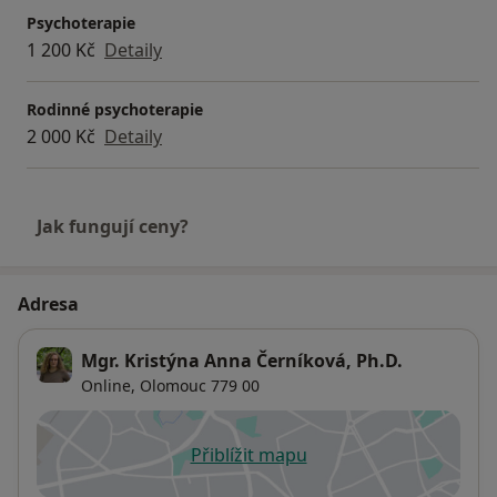
Psychoterapie
1 200 Kč
Detaily
Rodinné psychoterapie
2 000 Kč
Detaily
Jak fungují ceny?
Adresa
Mgr. Kristýna Anna Černíková, Ph.D.
Online,
Olomouc
779 00
Přiblížit mapu
se otevře v nové záložce