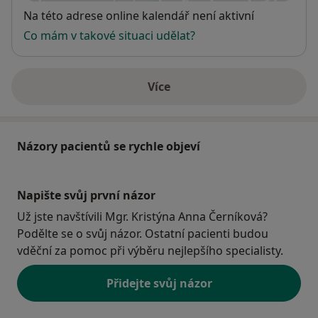
Dostupnost
Na této adrese online kalendář není aktivní
Co mám v takové situaci udělat?
Více
o adrese
Názory pacientů se rychle objeví
Napište svůj první názor
Už jste navštívili Mgr. Kristýna Anna Černíková?
Podělte se o svůj názor. Ostatní pacienti budou
vděční za pomoc při výběru nejlepšího specialisty.
Přidejte svůj názor