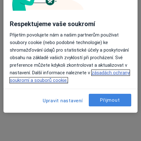
Respektujeme vaše soukromí
Přijetím povolujete nám a našim partnerům používat
soubory cookie (nebo podobné technologie) ke
Mgr. Kristýna Anna Černíková
shromažďování údajů pro statistické účely a poskytování
·
Více
Psycholog, Psychoterapeut
obsahu na základě vašich zvyklostí při procházení. Své
Online, Olomouc
•
Mapa
preference můžete kdykoli zkontrolovat a aktualizovat v
Mgr. Kristýna Anna Černíková, Ph.D.
nastavení. Další informace naleznete v
zásadách ochrany
soukromí a souborů cookie.
Partnerská psychoterapie
1 600 Kč
Tento specialista nenabízí online rezervaci termínu na této adrese.
Přijmout
Upravit nastavení
Rezervovat termín