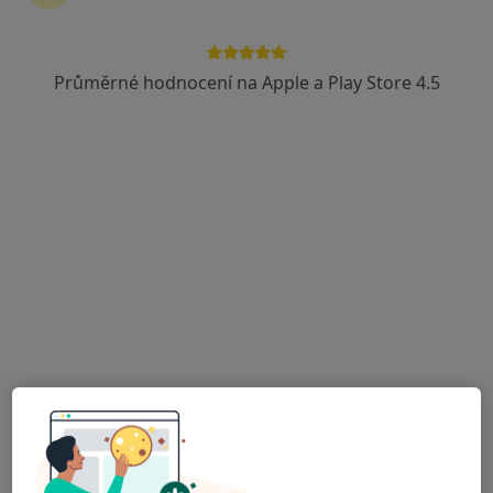
Průměrné hodnocení na Apple a Play Store 4.5
Mgr. Zuzana Faldynová
·
Více
Psycholog, Psychoterapeut
20 názorů
Adresa
Online
Slovenská 5, Olomouc
•
Mapa
Psychologie pro duši
Partnerská psychoterapie
od 1 200 kč
Tento specialista nenabízí online rezervaci termínu na této adrese.
Rezervovat termín