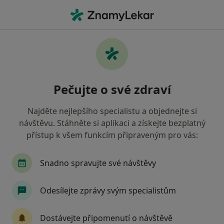
Hla
Partnerská Psychoterapie • Olomouc, olomoucký
Filtry
• 1
Mapa
Partnerská psychoterapie Olomouc
Pečujte o své zdraví
Jak řadíme výsledky vyhledávání?
Najděte nejlepšího specialistu a objednejte si
návštěvu. Stáhněte si aplikaci a získejte bezplatný
Jakého specialistu hledáte?
přístup k všem funkcím připraveným pro vás:
Psycholog
Psychoterapeut
Psychiatr
Snadno spravujte své návštěvy
Odesílejte zprávy svým specialistům
Dostávejte připomenutí o návštěvě