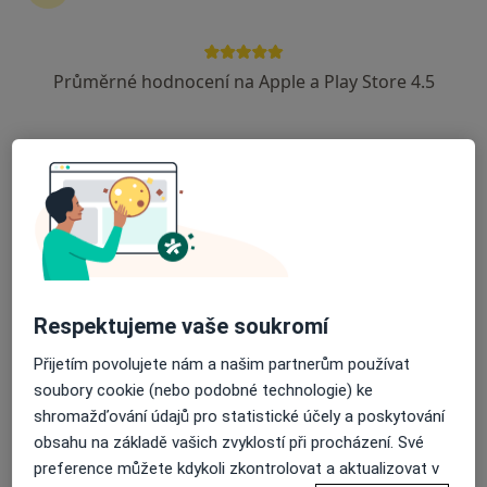
Vendula Kolářová
Průměrné hodnocení na Apple a Play Store 4.5
Psycholog, Psychoterapeut
Liberec
Book a visit
Martin Galbavý
Psychoterapeut, Psycholog
Praha
Book a visit
Respektujeme vaše soukromí
Ahmad Asadi
Přijetím povolujete nám a našim partnerům používat
soubory cookie (nebo podobné technologie) ke
Psycholog, Psychoterapeut
shromažďování údajů pro statistické účely a poskytování
Praha
obsahu na základě vašich zvyklostí při procházení. Své
Book a visit
preference můžete kdykoli zkontrolovat a aktualizovat v