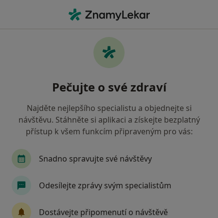
Hla
Co hledáte?
Hlavní Stránka
Služby
Partnerská Psychoterapie
Partnerská psychoterapie -
Pečujte o své zdraví
informace, specialisté, otázky a
odpovědi
Najděte nejlepšího specialistu a objednejte si
návštěvu. Stáhněte si aplikaci a získejte bezplatný
přístup k všem funkcím připraveným pro vás:
Snadno spravujte své návštěvy
Informace
Otázky a odpovědi
Odesílejte zprávy svým specialistům
Odborníci
Dostávejte připomenutí o návštěvě