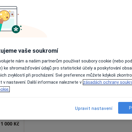
Rezervovat termín
1 300 Kč
ujeme vaše soukromí
ovolujete nám a našim partnerům používat soubory cookie (nebo po
vá
Dnes
Zítra
Ne
Po
e) ke shromažďování údajů pro statistické účely a poskytování obs
7 Srpen
8 Srpen
9 Srpen
10 Srpe
ich zvyklostí při procházení. Své preference můžete kdykoli zkontro
t v nastavení. Další informace naleznete v
zásadách ochrany soukr
okie.
Online rezervace termínu není k dispozic
Rezervovat termín
P
Upravit nastavení
em"
1 000 Kč