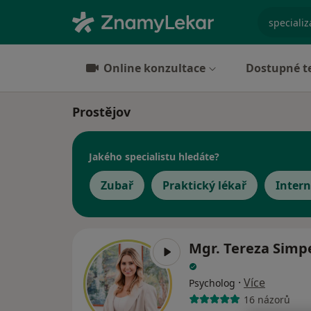
specializ
Online konzultace
Dostupné t
Prostějov
Jakého specialistu hledáte?
Zubař
Praktický lékař
Intern
Mgr. Tereza Simp
·
Více
Psycholog
16 názorů