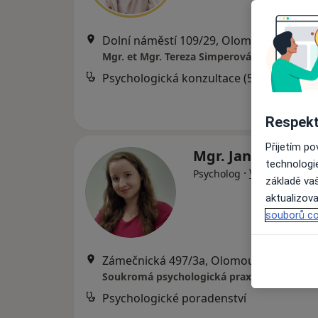
Dolní náměstí 109/29, Olomouc
•
Mapa
Mgr. et Mgr. Tereza Simperová
Psychologická konzultace (50 minut)
Respekt
Přijetím p
Mgr. Jana Sýkoro
technologi
·
Více
Psycholog
základě vaš
aktualizova
souborů co
Zámečnická 497/3a, Olomouc
•
Mapa
Soukromá psychologická praxe "Pod křídl
Psychologické poradenství