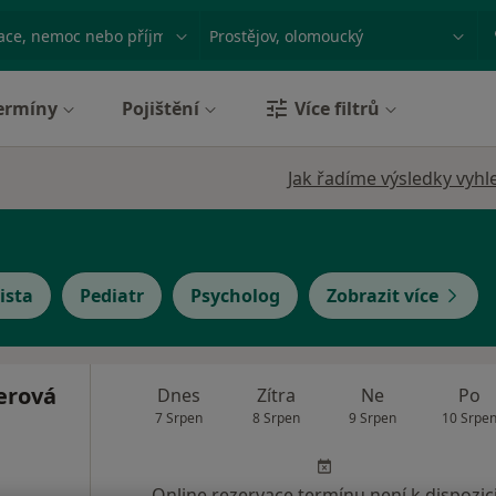
ace, nemoc nebo příjmení
Město nebo region
ermíny
Pojištění
Více filtrů
Jak řadíme výsledky vyhl
ista
Pediatr
Psycholog
Zobrazit více
erová
Dnes
Zítra
Ne
Po
7 Srpen
8 Srpen
9 Srpen
10 Srpe
Online rezervace termínu není k dispozic