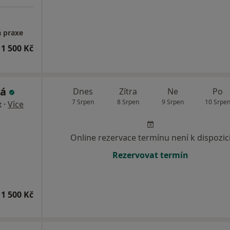
á praxe
1 500 Kč
vá
Dnes
Zítra
Ne
Po
7 Srpen
8 Srpen
9 Srpen
10 Srpe
·
Více
t
Online rezervace termínu není k dispozic
Rezervovat termín
1 500 Kč