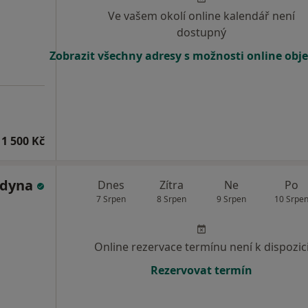
Ve vašem okolí online kalendář není
dostupný
Zobrazit všechny adresy s možnosti online obj
1 500 Kč
ldyna
Dnes
Zítra
Ne
Po
7 Srpen
8 Srpen
9 Srpen
10 Srpe
Online rezervace termínu není k dispozic
Rezervovat termín