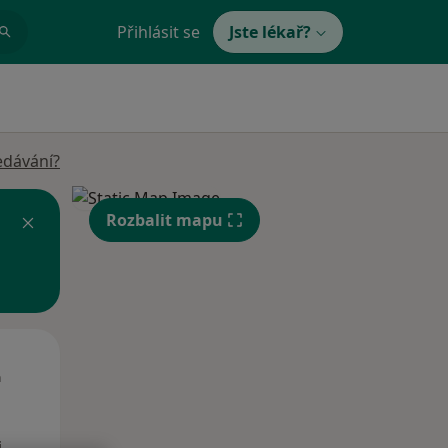
Přihlásit se
Jste lékař?
edávání?
Rozbalit mapu
Út
St
Čt
n
11 Srpen
12 Srpen
13 Srpen
i