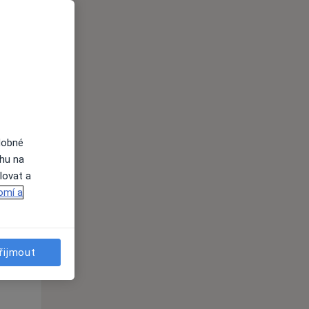
dobné
Út
St
Čt
ahu na
n
11 Srpen
12 Srpen
13 Srpen
lovat a
omí a
i
řijmout