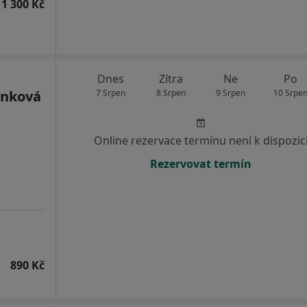
1 300 Kč
Dnes
Zítra
Ne
Po
ánková
7 Srpen
8 Srpen
9 Srpen
10 Srpe
Online rezervace termínu není k dispozic
Rezervovat termín
890 Kč