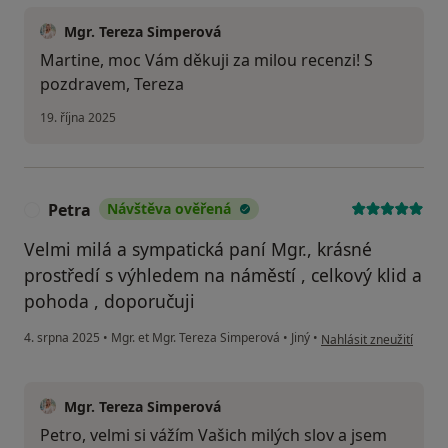
Mgr. Tereza Simperová
Martine, moc Vám děkuji za milou recenzi! S
pozdravem, Tereza
19. října 2025
Petra
Návštěva ověřená
P
Velmi milá a sympatická paní Mgr., krásné
prostředí s výhledem na náměstí , celkový klid a
pohoda , doporučuji
podle názoru uživatele
4. srpna 2025
•
Mgr. et Mgr. Tereza Simperová
•
Jiný
•
Nahlásit zneužití
Mgr. Tereza Simperová
Petro, velmi si vážím Vašich milých slov a jsem