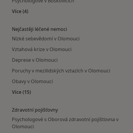
Psychologové v Boskovicích
Více (4)
Více v kategorii: V okolí Olomouce
Nejčastěji léčené nemoci
Nízké sebevědomí v Olomouci
Vztahová krize v Olomouci
Deprese v Olomouci
Poruchy v mezilidských vztazích v Olomouci
Obavy v Olomouci
Více (15)
Více v kategorii: Nejčastěji léčené nemoci
Zdravotní pojišťovny
Psychologové s Oborová zdravotní pojišťovna v
Olomouci