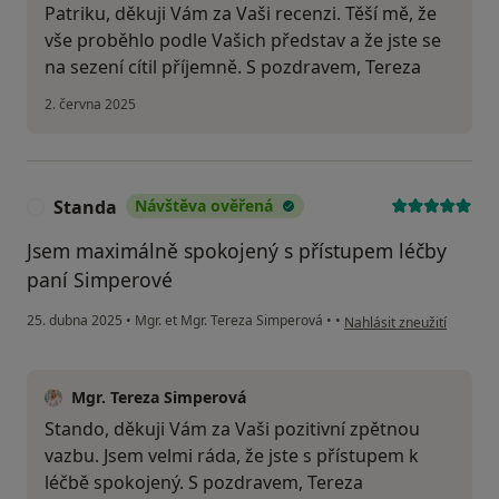
Patriku, děkuji Vám za Vaši recenzi. Těší mě, že
vše proběhlo podle Vašich představ a že jste se
na sezení cítil příjemně. S pozdravem, Tereza
2. června 2025
Standa
Návštěva ověřená
S
Jsem maximálně spokojený s přístupem léčby
paní Simperové
podle názoru uživatele S
25. dubna 2025
•
Mgr. et Mgr. Tereza Simperová
•
•
Nahlásit zneužití
Mgr. Tereza Simperová
Stando, děkuji Vám za Vaši pozitivní zpětnou
vazbu. Jsem velmi ráda, že jste s přístupem k
léčbě spokojený. S pozdravem, Tereza