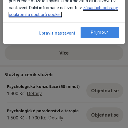
preference můžete kdykoli zkontrolovat a aktualizovat v
nastavení. Další informace naleznete v
zásadách ochrany
soukromí a souborů cookie.
Přijmout
Upravit nastavení
Zobrazit galerii (12)
Více
o zkušenostech
Služby a ceník služeb
Psychologická konzultace (50 minut)
Objednat se
1 300 Kč
Detaily
Psychologické poradenství a terapie
Objednat se
1 500 Kč - 1 700 Kč
Detaily