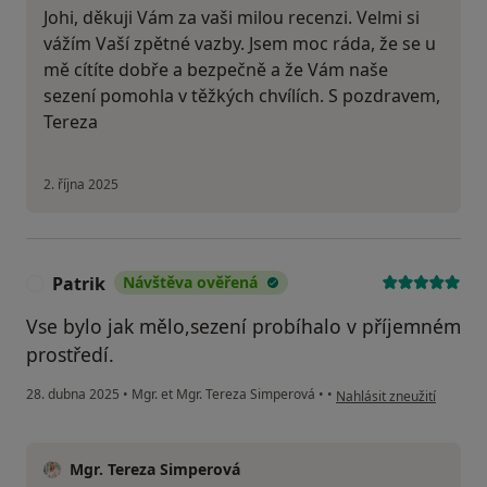
Johi, děkuji Vám za vaši milou recenzi. Velmi si
vážím Vaší zpětné vazby. Jsem moc ráda, že se u
mě cítíte dobře a bezpečně a že Vám naše
sezení pomohla v těžkých chvílích. S pozdravem,
Tereza
2. října 2025
Patrik
Návštěva ověřená
P
Vse bylo jak mělo,sezení probíhalo v příjemném
prostředí.
podle názoru uživatele Pa
28. dubna 2025
•
Mgr. et Mgr. Tereza Simperová
•
•
Nahlásit zneužití
Mgr. Tereza Simperová