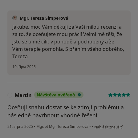
Mgr. Tereza Simperová
Jakube, moc Vám děkuji za Vaši milou recenzi a
za to, že oceňujete mou práci! Velmi mě těší, že
jste se u mě cílit v pohodě a pochopený a že
Vám terapie pomohla. S přáním všeho dobrého,
Tereza
19. října 2025
Martin
Návštěva ověřená
M
Oceňuji snahu dostat se ke zdroji problému a
následně navrhnout vhodné řešení.
podle názoru uživatele M
21. srpna 2025
•
Mgr. et Mgr. Tereza Simperová
•
•
Nahlásit zneužití