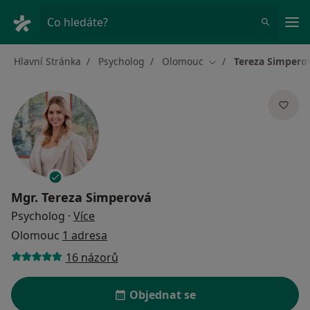
Hla
Co hledáte?
Hlavní Stránka
Psycholog
Olomouc
Tereza Simpero
Změna města
Mgr.
Tereza Simperová
o specializacích
Psycholog
·
Více
Olomouc
1 adresa
16 názorů
Objednat se