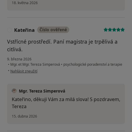
18. května 2026
Kateřina
Číslo ověřené
K
Vstřícné prostředí. Paní magistra je trpělivá a
citlivá.
9. března 2026
•
Mgr. et Mgr. Tereza Simperová
•
psychologické poradenství a terapie
podle názoru uživatele Kateřina
•
Nahlásit zneužití
Mgr. Tereza Simperová
Kateřino, děkuji Vám za milá slova! S pozdravem,
Tereza
15. dubna 2026