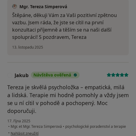
Mgr. Tereza Simperová
Štěpáne, děkuji Vám za Vaši pozitivní zpětnou
vazbu. Jsem ráda, že jste se cítil na první
konzultaci příjemně a těším se na naši další
spolupráci! S pozdravem, Tereza
13. listopadu 2025
Jakub
Návštěva ověřená
J
Tereza je skvělá psycholožka – empatická, milá
a lidská. Terapie mi hodně pomohly a vždy jsem
se u ní cítil v pohodě a pochopený. Moc
doporučuji.
17. října 2025
•
Mgr. et Mgr. Tereza Simperová
•
psychologické poradenství a terapie
podle názoru uživatele Jakub
•
Nahlásit zneužití