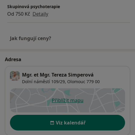
Skupinová psychoterapie
Od 750 Kč
Detaily
Jak fungují ceny?
Adresa
Mgr. et Mgr. Tereza Simperová
Dolní náměstí 109/29,
Olomouc
779 00
Přiblížit mapu
se otevře v nové záložce
Dostupnost
Viz kalendář