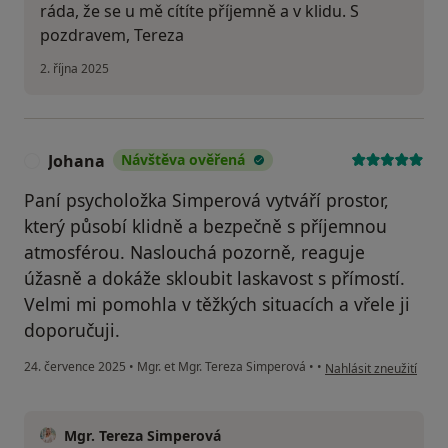
ráda, že se u mě cítíte příjemně a v klidu. S
pozdravem, Tereza
2. října 2025
Johana
Návštěva ověřená
J
Paní psycholožka Simperová vytváří prostor,
který působí klidně a bezpečně s příjemnou
atmosférou. Naslouchá pozorně, reaguje
úžasně a dokáže skloubit laskavost s přímostí.
Velmi mi pomohla v těžkých situacích a vřele ji
doporučuji.
podle názoru uživatel
24. července 2025
•
Mgr. et Mgr. Tereza Simperová
•
•
Nahlásit zneužití
Mgr. Tereza Simperová