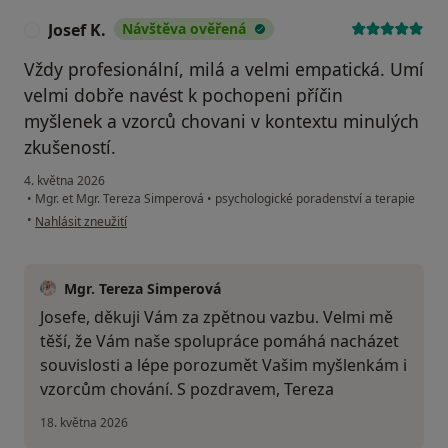
Josef K.
Návštěva ověřená
J
Vždy profesionální, milá a velmi empatická. Umí
velmi dobře navést k pochopeni příčin
myšlenek a vzorců chovani v kontextu minulých
zkušeností.
4. května 2026
•
Mgr. et Mgr. Tereza Simperová
•
psychologické poradenství a terapie
podle názoru uživatele Josef K.
•
Nahlásit zneužití
Mgr. Tereza Simperová
Josefe, děkuji Vám za zpětnou vazbu. Velmi mě
těší, že Vám naše spolupráce pomáhá nacházet
souvislosti a lépe porozumět Vašim myšlenkám i
vzorcům chování. S pozdravem, Tereza
18. května 2026