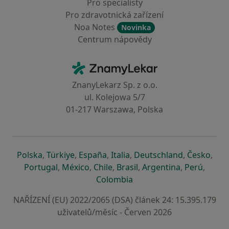
Pro specialisty
Pro zdravotnická zařízení
Noa Notes
Novinka
Centrum nápovědy
Kontakt
ZnamyLekar - Hlavní stránka
ZnanyLekarz Sp. z o.o.
ul. Kolejowa 5/7
01-217 Warszawa, Polska
se otevře v nové záložce
se otevře v nové záložce
se otevře v nové záložce
se otevře v nové záložce
se otevře v 
se o
Polska
,
Türkiye
,
España
,
Italia
,
Deutschland
,
Česko
,
se otevře v nové záložce
se otevře v nové záložce
se otevře v nové záložce
se otevře v nové záložc
se otevře v 
se ote
Portugal
,
México
,
Chile
,
Brasil
,
Argentina
,
Perú
,
se otevře v nové záložce
Colombia
NAŘÍZENÍ (EU) 2022/2065 (DSA) článek 24: 15.395.179
uživatelů/měsíc - Červen 2026