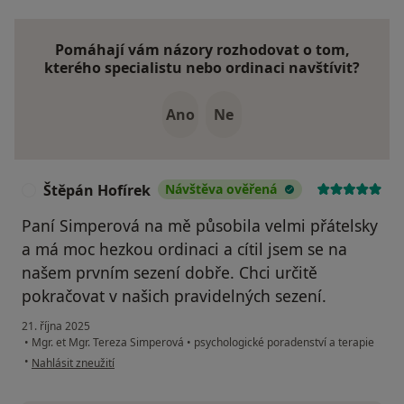
Pomáhají vám názory rozhodovat o tom,
kterého specialistu nebo ordinaci navštívit?
Ano
Ne
Štěpán Hofírek
Návštěva ověřená
Š
Paní Simperová na mě působila velmi přátelsky
a má moc hezkou ordinaci a cítil jsem se na
našem prvním sezení dobře. Chci určitě
pokračovat v našich pravidelných sezení.
21. října 2025
•
Mgr. et Mgr. Tereza Simperová
•
psychologické poradenství a terapie
podle názoru uživatele Štěpán Hofírek
•
Nahlásit zneužití