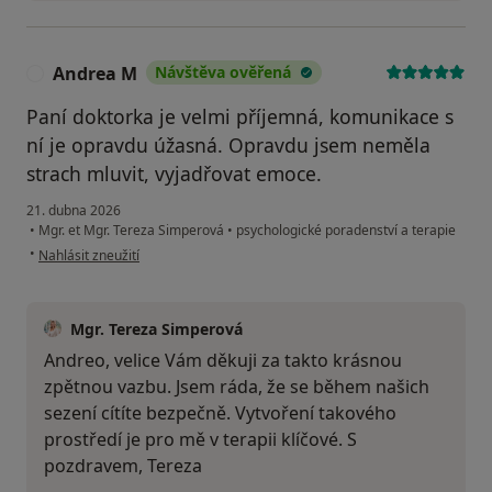
Andrea M
Návštěva ověřená
A
Paní doktorka je velmi příjemná, komunikace s
ní je opravdu úžasná. Opravdu jsem neměla
strach mluvit, vyjadřovat emoce.
21. dubna 2026
•
Mgr. et Mgr. Tereza Simperová
•
psychologické poradenství a terapie
podle názoru uživatele Andrea M
•
Nahlásit zneužití
Mgr. Tereza Simperová
Andreo, velice Vám děkuji za takto krásnou
zpětnou vazbu. Jsem ráda, že se během našich
sezení cítíte bezpečně. Vytvoření takového
prostředí je pro mě v terapii klíčové. S
pozdravem, Tereza