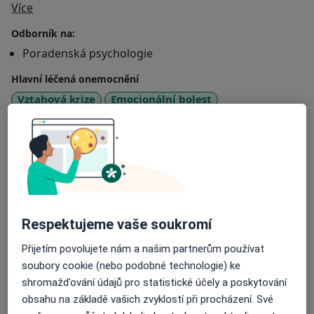
O mně
Více
Odborník na:
Poradenská psychologie
Hlavní léčená onemocnění
Vztahová krize
Emocionální bolest
Poruchy v mezilidských vztazích
Nízké sebevědomí
Životní krize
Pacienti, které ošetřuji
Dospělí
Typ návštěv
Respektujeme vaše soukromí
Osobně
Zobrazit adresy (1)
Přijetím povolujete nám a našim partnerům používat
soubory cookie (nebo podobné technologie) ke
Fotografie a videa
shromažďování údajů pro statistické účely a poskytování
obsahu na základě vašich zvyklostí při procházení. Své