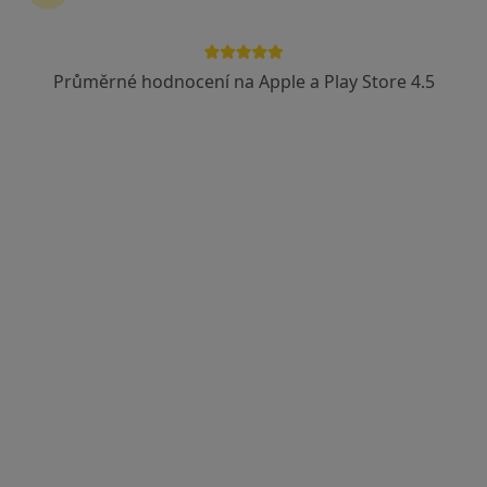
Průměrné hodnocení na Apple a Play Store 4.5
MUDr. Petr Maceček
·
Více
Plastický chirurg
40 názorů
Zborovská 1245, Hranice
•
Mapa
Nemocnice Hranice
Tento specialista nenabízí online rezervaci termínu na této adrese.
Rezervovat termín