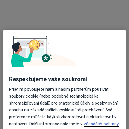
MUDr. Barbora Talová
·
Více
Psychiatr
7 názorů
Zborovská, Hranice
•
Mapa
Všeobecná psychiatrická ambulance
Tento specialista nenabízí online rezervaci termínu na této adrese.
Rezervovat termín
Respektujeme vaše soukromí
Přijetím povolujete nám a našim partnerům používat
soubory cookie (nebo podobné technologie) ke
shromažďování údajů pro statistické účely a poskytování
obsahu na základě vašich zvyklostí při procházení. Své
preference můžete kdykoli zkontrolovat a aktualizovat v
MUDr. Eva Galnorová
nastavení. Další informace naleznete v
zásadách ochrany
·
Více
Dermatolog