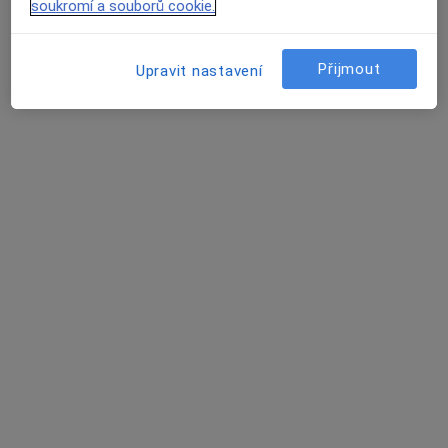
soukromí a souborů cookie.
Dvořákova 75, Přerov
•
Mapa
Nemocnice Přerov, Kožní ambulance
Přijmout
Upravit nastavení
Tento specialista nenabízí online rezervaci termínu na této adrese.
Rezervovat termín
Prim. MUDr. Moheb Rafi
·
Více
Ortoped
13 názorů
Havlíčkova 69, Kroměříž
•
Mapa