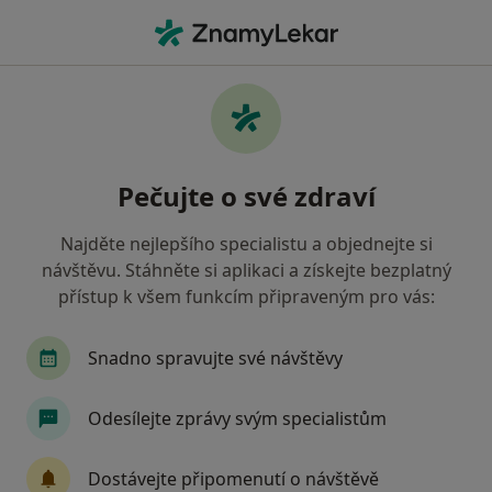
Hla
Hranice, olomoucký
Filtry
Mapa
Hranice
Pečujte o své zdraví
Jak řadíme výsledky vyhledávání?
Najděte nejlepšího specialistu a objednejte si
návštěvu. Stáhněte si aplikaci a získejte bezplatný
Jakého specialistu hledáte?
přístup k všem funkcím připraveným pro vás:
Zubař
Praktický lékař
Pediatr
Intern
Snadno spravujte své návštěvy
Odesílejte zprávy svým specialistům
Dostávejte připomenutí o návštěvě