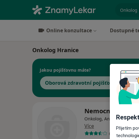
specializ
Online konzultace
Dostupné t
Onkolog Hranice
Jakou pojišťovnu máte?
Oborová zdravotní pojišťovna
Nemocnice Hrani
Respekt
Onkolog, Anesteziolog, Ch
Více
Přijetím p
6 názorů
technologi