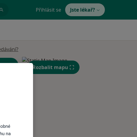
Přihlásit se
Jste lékař?
edávání?
Rozbalit mapu
St
Čt
Pá
n
12 Srpen
13 Srpen
14 Srpen
dobné
ahu na
i