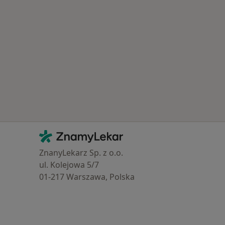
Kontakt
ZnamyLekar - Hlavní stránka
ZnanyLekarz Sp. z o.o.
ul. Kolejowa 5/7
01-217 Warszawa, Polska