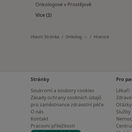
Onkologové v Prostějově
Více (2)
Více v kategorii: V okolí Hranic
Hlavní Stránka
Onkolog
Hranice
Změna města
Stránky
Pro pa
Soukromí a soubory cookies
Lékaři
Zásady ochrany osobních údajů
Zdravot
pro zaměstnance zdravotní péče
Otázky
O nás
Služby
Kontakt
Nemoc
Pracovní příležitosti
Centr