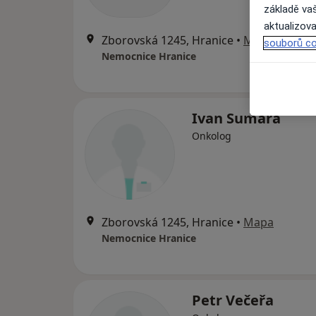
základě vaš
aktualizova
Zborovská 1245, Hranice
•
Mapa
souborů co
Nemocnice Hranice
Ivan Sumara
Onkolog
Zborovská 1245, Hranice
•
Mapa
Nemocnice Hranice
Petr Večeřa