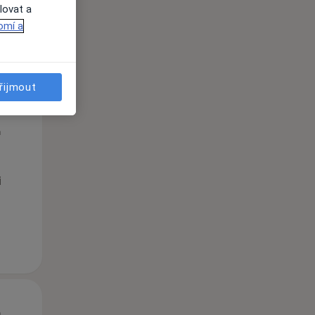
lovat a
omí a
řijmout
St
Čt
Pá
n
12 Srpen
13 Srpen
14 Srpen
i
St
Čt
Pá
n
12 Srpen
13 Srpen
14 Srpen