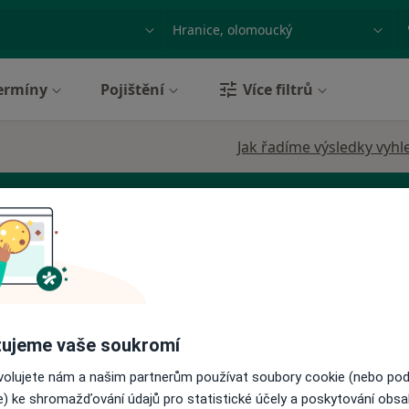
ace, nemoc nebo příjmení
Město nebo region
ermíny
Pojištění
Více filtrů
Jak řadíme výsledky vyhl
ce
Dnes
Zítra
Po
Út
ujeme vaše soukromí
8 Srpen
9 Srpen
10 Srpen
11 Srpe
·
irurg
ovolujete nám a našim partnerům používat soubory cookie (nebo po
e) ke shromažďování údajů pro statistické účely a poskytování obs
Online rezervace termínu není k dispozic