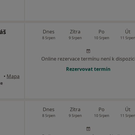
áš
Dnes
Zítra
Po
Út
8 Srpen
9 Srpen
10 Srpen
11 Srpe
Online rezervace termínu není k dispozic
Rezervovat termín
rava
•
Mapa
ce
Dnes
Zítra
Po
Út
8 Srpen
9 Srpen
10 Srpen
11 Srpe