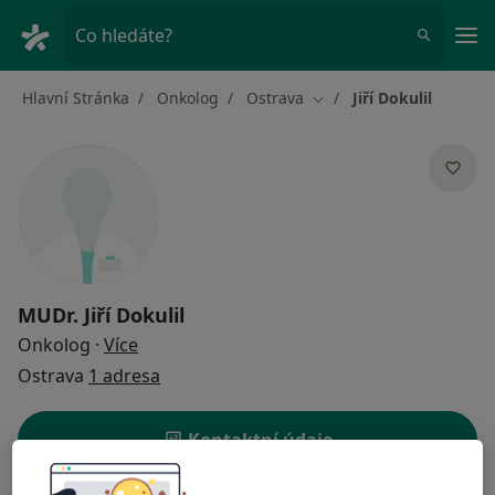
Hla
Co hledáte?
Hlavní Stránka
Onkolog
Ostrava
Jiří Dokulil
Změna města
MUDr.
Jiří Dokulil
o specializacích
Onkolog
·
Více
Ostrava
1 adresa
Kontaktní údaje