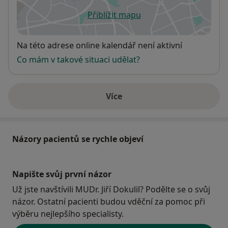
Přiblížit mapu
se otevře v nové záložce
Dostupnost
Na této adrese online kalendář není aktivní
Co mám v takové situaci udělat?
Více
o adrese
Názory pacientů se rychle objeví
Napište svůj první názor
Už jste navštívili MUDr. Jiří Dokulil? Podělte se o svůj
názor. Ostatní pacienti budou vděční za pomoc při
výběru nejlepšího specialisty.