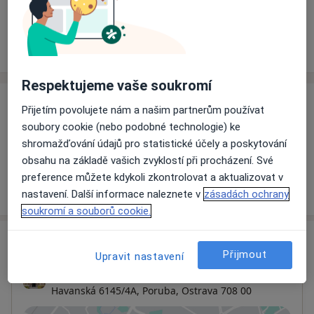
Rezervovat termín
Ceník
Adresy
Názory pacientů
Respektujeme vaše soukromí
Ceník
Přijetím povolujete nám a našim partnerům používat
soubory cookie (nebo podobné technologie) ke
Informace o službách a cenách nejsou k dispozici
shromažďování údajů pro statistické účely a poskytování
Tento specialista ještě nepřidával žádné informace o
obsahu na základě vašich zvyklostí při procházení. Své
svých službách.
preference můžete kdykoli zkontrolovat a aktualizovat v
nastavení. Další informace naleznete v
zásadách ochrany
soukromí a souborů cookie.
Adresa
Přijmout
Upravit nastavení
Silesia Medical s.r.o.
Havanská 6145/4A,
Poruba
,
Ostrava
708 00