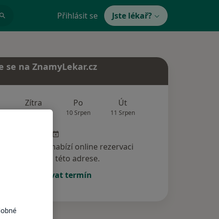
Přihlásit se
Jste lékař?
e se na ZnamyLekar.cz
Zítra
Po
Út
St
Čt
9 Srpen
10 Srpen
11 Srpen
12 Srpen
13 Srp
specialista nenabízí online rezervaci
termínu na této adrese.
Rezervovat termín
dobné