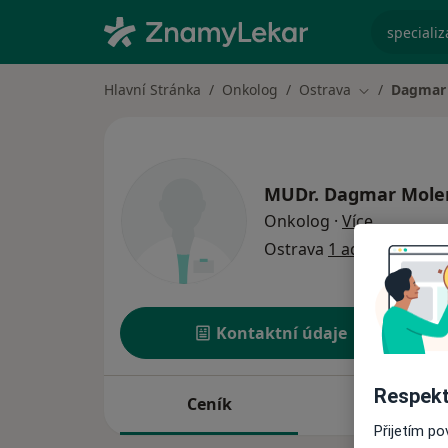
specializ
Hlavní Stránka
Onkolog
Ostrava
Dagmar
Změna města
MUDr.
Dagmar Mole
o speciali
Onkolog
·
Více
Ostrava
1 adresa
Kontaktní údaje
Respekt
Ceník
Adresy
Přijetím p