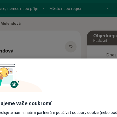
ace, nemoc nebo příjmení
Město nebo region
 Molendová
Objednejt
Neaktivní
ndová
Dnes
zacích
8 Srpen
Tento 
Rezervovat termín
ujeme vaše soukromí
Názory pacientů
ovolujete nám a našim partnerům používat soubory cookie (nebo po