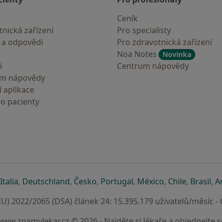
Ceník
nická zařízení
Pro specialisty
 a odpovědi
Pro zdravotnická zařízení
Noa Notes
Novinka
i
Centrum nápovědy
um nápovědy
 aplikace
ro pacienty
záložce
 v nové záložce
e otevře v nové záložce
se otevře v nové záložce
se otevře v nové záložce
se otevře v nové záložce
se otevře v nové záložc
se otevře v nov
se otevře
se 
Italia
,
Deutschland
,
Česko
,
Portugal
,
México
,
Chile
,
Brasil
,
A
U) 2022/2065 (DSA) článek 24: 15.395.179 uživatelů/měsíc -
www.znamylekar.cz © 2026 - Najděte si lékaře a objednejte s