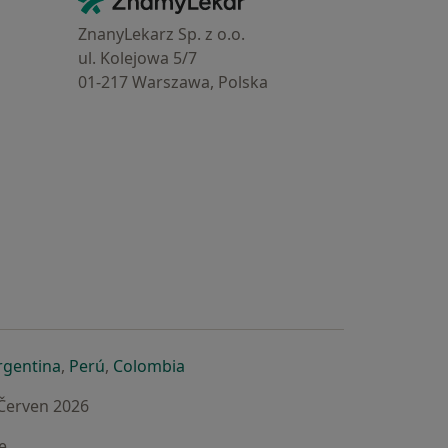
Kontakt
ZnanyLekarz Sp. z o.o.
ul. Kolejowa 5/7
01-217 Warszawa, Polska
e
é záložce
 v nové záložce
otevře v nové záložce
se otevře v nové záložce
se otevře v nové záložce
se otevře v nové záložce
rgentina
,
Perú
,
Colombia
 Červen 2026
e