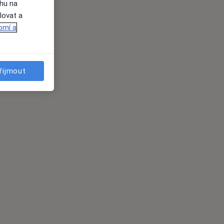
ahu na
lovat a
omí a
řijmout