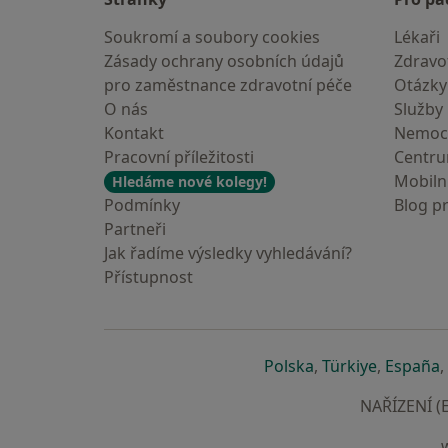
Soukromí a soubory cookies
Lékaři
Zásady ochrany osobních údajů
Zdravot
pro zaměstnance zdravotní péče
Otázky
O nás
Služby
Kontakt
Nemoc
Pracovní příležitosti
Centr
Mobilní
Hledáme nové kolegy!
Podmínky
Blog p
Partneři
Jak řadíme výsledky vyhledávání?
Přístupnost
se otevře v nové 
se otevře
s
Polska
,
Türkiye
,
España
,
NAŘÍZENÍ (E