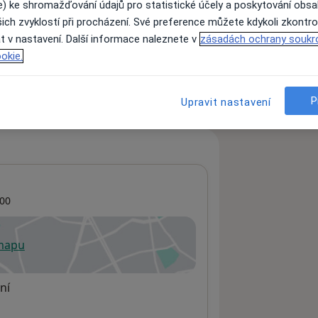
e) ke shromažďování údajů pro statistické účely a poskytování obs
ich zvyklostí při procházení. Své preference můžete kdykoli zkontro
t v nastavení. Další informace naleznete v
zásadách ochrany soukr
ách nejsou k dispozici
okie.
ádné informace o svých službách.
P
Upravit nastavení
00
 mapu
 otevře v nové záložce
ní