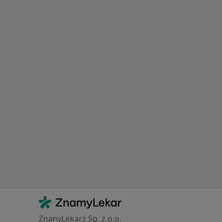
Kontakt
ZnamyLekar - Hlavní stránka
ZnanyLekarz Sp. z o.o.