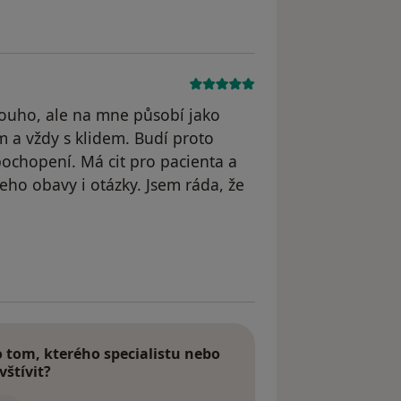
louho, ale na mne působí jako
em a vždy s klidem. Budí proto
pochopení. Má cit pro pacienta a
jeho obavy i otázky. Jsem ráda, že
 odstraněn
tom, kterého specialistu nebo
vštívit?