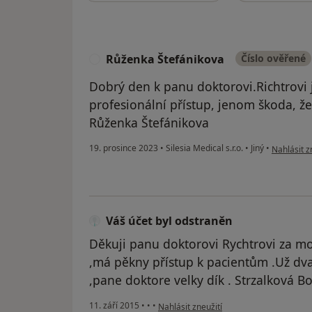
Růženka Štefánikova
Číslo ověřené
R
Dobrý den k panu doktorovi.Richtrovi
profesionální přístup, jenom škoda, že 
Růženka Štefánikova
podle názo
19. prosince 2023
•
Silesia Medical s.r.o.
•
Jiný
•
Nahlásit z
Váš účet byl odstraněn
Děkuji panu doktorovi Rychtrovi za mo
,má pěkny přístup k pacientům .Už dva
,pane doktore velky dík . Strzalková B
podle názoru uživatele Váš účet byl ods
11. září 2015
•
•
•
Nahlásit zneužití