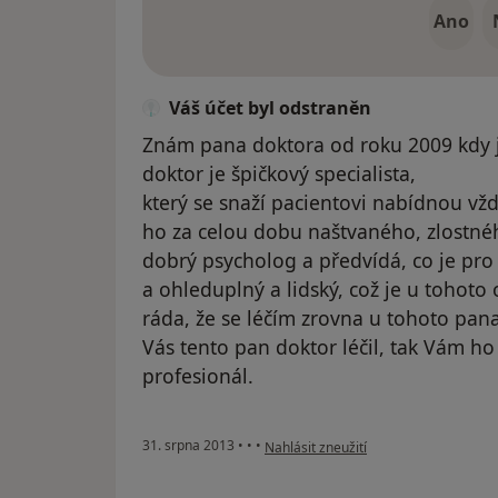
Ano
Váš účet byl odstraněn
Znám pana doktora od roku 2009 kdy j
doktor je špičkový specialista,
který se snaží pacientovi nabídnou vžd
ho za celou dobu naštvaného, zlostné
dobrý psycholog a předvídá, co je pro p
a ohleduplný a lidský, což je u tohoto
ráda, že se léčím zrovna u tohoto pan
Vás tento pan doktor léčil, tak Vám ho
profesionál.
podle názoru uživatele Váš účet byl o
31. srpna 2013
•
•
•
Nahlásit zneužití