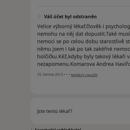
Váš účet byl odstraněn
Velice výborný lékař,člověk i psycholo
nemohu na něj dat dopustit.Také mus
nemoci se po celou dobu starostlivě st
němu jsem i tak po tak zakéřné nemoc
holčičku.Kéž,kdyby byly takový lékaři 
nezapomenu.Komarova Andrea Havíř
podle názoru uživatele Váš účet byl 
25. června 2013
•
•
•
Nahlásit zneužití
Jste tento lékař?
Související vyhledávání