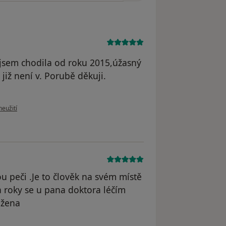
 jsem chodila od roku 2015,úžasný
již není v. Porubě děkuji.
ru uživatele Růženka Štefánikova
neužití
u peči .Je to člověk na svém místě
 roky se u pana doktora léčím
ožena
traněn