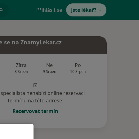
Přihlásit se
Jste lékař?
e se na ZnamyLekar.cz
Zítra
Ne
Po
Út
St
8 Srpen
9 Srpen
10 Srpen
11 Srpen
12 Srp
specialista nenabízí online rezervaci
termínu na této adrese.
Rezervovat termín