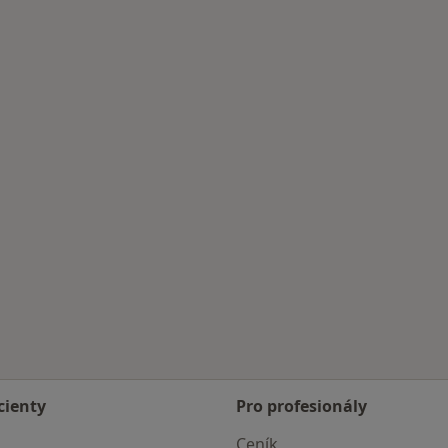
moci
cienty
Pro profesionály
Ceník