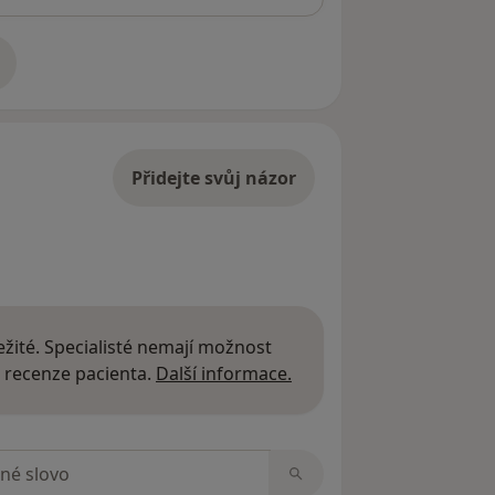
adrese
Přidejte svůj názor
žité. Specialisté nemají možnost
Další informace o názor
 recenze pacienta.
Další informace.
zorech