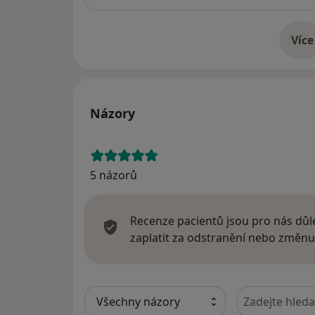
Více
o 
Názory
5 názorů
Recenze pacientů jsou pro nás důle
zaplatit za odstranění nebo změnu
Hledejte v ná