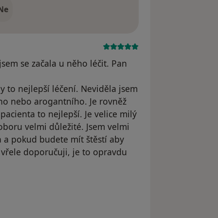
Ne
sem se začala u něho léčit. Pan
y to nejlepší léčení. Neviděla jsem
ho nebo arogantního. Je rovněž
acienta to nejlepší. Je velice milý
 oboru velmi důležité. Jsem velmi
a a pokud budete mít štěstí aby
 vřele doporučuji, je to opravdu
dstraněn