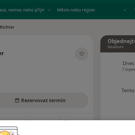
ace, nemoc nebo příjmení
Město nebo region
Richter
Objednejt
Neaktivní
er
zacích
Dnes
7 Srpen
Tento 
Rezervovat termín
Názory pacientů (5)