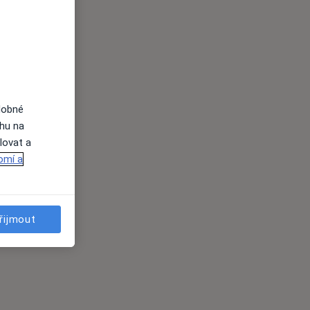
dobné
ahu na
lovat a
omí a
řijmout