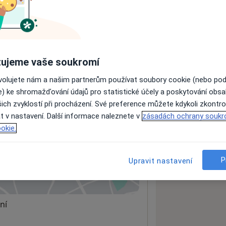
ách nejsou k dispozici
ádné informace o svých službách.
ujeme vaše soukromí
ovolujete nám a našim partnerům používat soubory cookie (nebo po
e) ke shromažďování údajů pro statistické účely a poskytování obs
ich zvyklostí při procházení. Své preference můžete kdykoli zkontro
t v nastavení. Další informace naleznete v
zásadách ochrany soukr
okie.
00
P
Upravit nastavení
 mapu
 otevře v nové záložce
ní