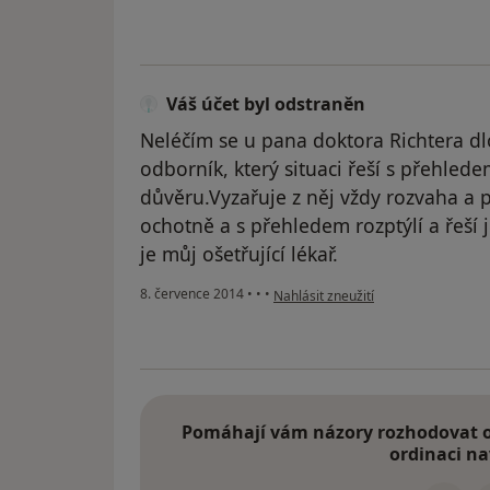
Váš účet byl odstraněn
Neléčím se u pana doktora Richtera d
odborník, který situaci řeší s přehled
důvěru.Vyzařuje z něj vždy rozvaha a 
ochotně a s přehledem rozptýlí a řeší 
je můj ošetřující lékař.
podle názoru uživatele Váš účet byl
8. července 2014
•
•
•
Nahlásit zneužití
Pomáhají vám názory rozhodovat o 
ordinaci na