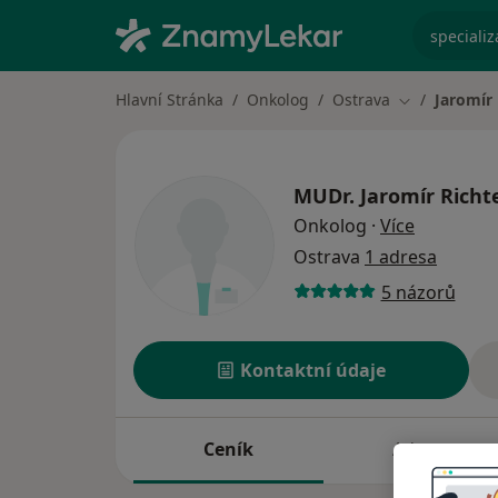
specializ
Hlavní Stránka
Onkolog
Ostrava
Jaromír 
Změna města
MUDr.
Jaromír Richt
o speciali
Onkolog
·
Více
Ostrava
1 adresa
5 názorů
Kontaktní údaje
Ceník
Adresy