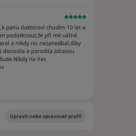
g,k panu doktorovi chodím 10 let a
ím podotknout,že při mé vážné
aral a nikdy nic nezanedbal,díky
i donosila a porodila zdravou
všude.Nikdy na Vas
ov
odstraněn
Upravit nebo spravovat profil