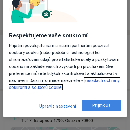
Rezervovat termín
Ceník
Adresy
Názory pacientů
Respektujeme vaše soukromí
Ceník
Přijetím povolujete nám a našim partnerům používat
soubory cookie (nebo podobné technologie) ke
Informace o službách a cenách nejsou k dispozici
shromažďování údajů pro statistické účely a poskytování
Tento specialista ještě nepřidával žádné informace o
obsahu na základě vašich zvyklostí při procházení. Své
svých službách.
preference můžete kdykoli zkontrolovat a aktualizovat v
nastavení. Další informace naleznete v
zásadách ochrany
soukromí a souborů cookie.
Adresa
Přijmout
Upravit nastavení
Ordinace
Tř. 17. listopadu 1790,
Ostrava
70800