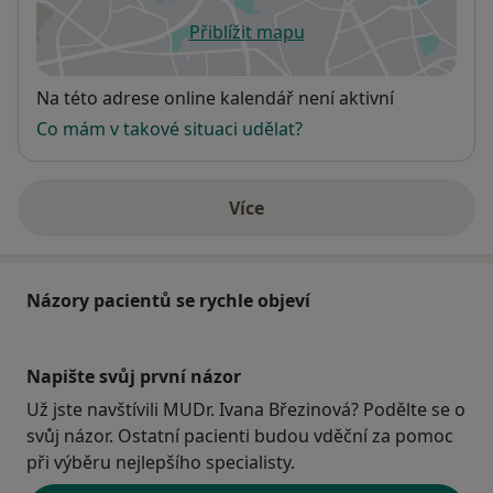
Přiblížit mapu
se otevře v nové záložce
Dostupnost
Na této adrese online kalendář není aktivní
Co mám v takové situaci udělat?
Více
o adrese
Názory pacientů se rychle objeví
Napište svůj první názor
Už jste navštívili MUDr. Ivana Březinová? Podělte se o
svůj názor. Ostatní pacienti budou vděční za pomoc
při výběru nejlepšího specialisty.