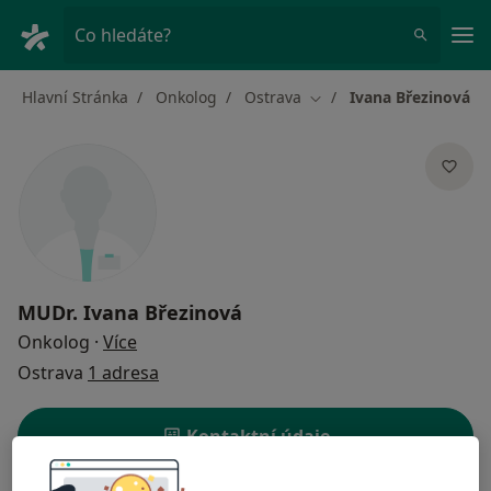
Hla
Co hledáte?
Hlavní Stránka
Onkolog
Ostrava
Ivana Březinová
Změna města
MUDr.
Ivana Březinová
o specializacích
Onkolog
·
Více
Ostrava
1 adresa
Kontaktní údaje