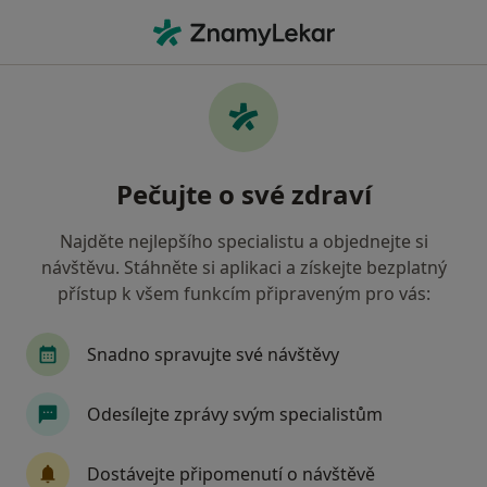
Hla
Rožnov pod Radhoštěm, zlínský
Filtry
Mapa
Rožnov pod Radhoštěm
Pečujte o své zdraví
Jak řadíme výsledky vyhledávání?
Najděte nejlepšího specialistu a objednejte si
návštěvu. Stáhněte si aplikaci a získejte bezplatný
Jakého specialistu hledáte?
přístup k všem funkcím připraveným pro vás:
Zubař
Praktický lékař
Internista
Ped
Snadno spravujte své návštěvy
Odesílejte zprávy svým specialistům
Dostávejte připomenutí o návštěvě