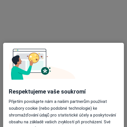
MUDr. Michal Pukovec
·
Více
Pediatr
17 názorů
Msgr. Šrámka 11, Nový Jičín
•
Mapa
Praktický lékař pro děti a dorost
Očkování
2 000 Kč
Tento specialista nenabízí online rezervaci termínu na této adrese.
Rezervovat termín
Respektujeme vaše soukromí
Přijetím povolujete nám a našim partnerům používat
soubory cookie (nebo podobné technologie) ke
shromažďování údajů pro statistické účely a poskytování
obsahu na základě vašich zvyklostí při procházení. Své