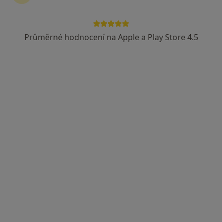
Průměrné hodnocení na Apple a Play Store 4.5
MUDr. Martin Němec
·
Více
Gynekolog
148 názorů
Štefánikova 1301/4, Kopřivnice
•
Mapa
Gynekologie Kopřivnice s.r.o.
Tento specialista nenabízí online rezervaci termínu na této adrese.
Rezervovat termín