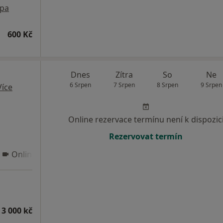
pa
600 Kč
Dnes
Zítra
So
Ne
6 Srpen
7 Srpen
8 Srpen
9 Srpen
Více
Online rezervace termínu není k dispozic
Rezervovat termín
Online 3
 3 000 kč