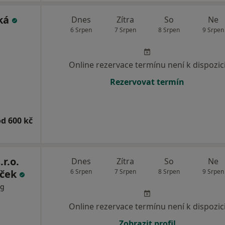
ská
Dnes
Zítra
So
Ne
6 Srpen
7 Srpen
8 Srpen
9 Srpen
Online rezervace termínu není k dispozic
Rezervovat termín
od 600 kč
r.o.
Dnes
Zítra
So
Ne
íček
6 Srpen
7 Srpen
8 Srpen
9 Srpen
rg
Online rezervace termínu není k dispozic
Zobrazit profil