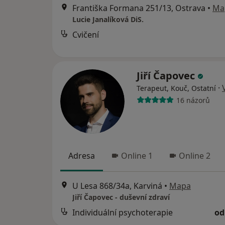
Františka Formana 251/13, Ostrava
•
Ma
Lucie Janalíková DiS.
Cvičení
Jiří Čapovec
·
Terapeut, Kouč, Ostatní
16 názorů
Adresa
Online 1
Online 2
U Lesa 868/34a, Karviná
•
Mapa
Jiří Čapovec - duševní zdraví
Individuální psychoterapie
od