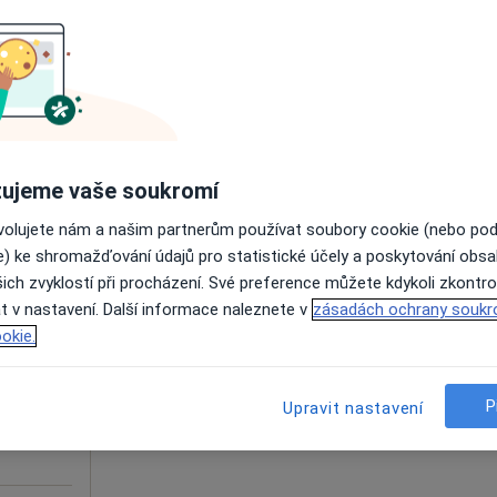
dostupný
Zobrazit všechny adresy s možnosti online obj
ujeme vaše soukromí
1 500 Kč
ovolujete nám a našim partnerům používat soubory cookie (nebo po
e) ke shromažďování údajů pro statistické účely a poskytování obs
ř
Dnes
Zítra
So
Ne
ich zvyklostí při procházení. Své preference můžete kdykoli zkontro
6 Srpen
7 Srpen
8 Srpen
9 Srpen
t v nastavení. Další informace naleznete v
zásadách ochrany soukr
okie.
Online rezervace termínu není k dispozic
P
Zobrazit telefonní číslo
Upravit nastavení