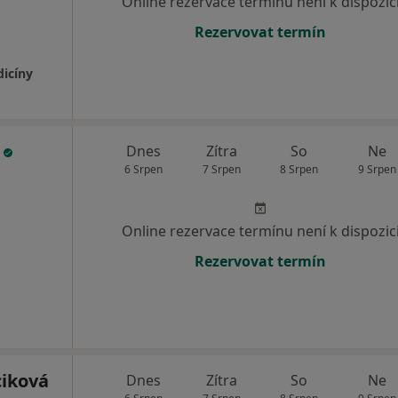
Online rezervace termínu není k dispozic
Rezervovat termín
dicíny
h
Dnes
Zítra
So
Ne
6 Srpen
7 Srpen
8 Srpen
9 Srpen
Online rezervace termínu není k dispozic
Rezervovat termín
ciková
Dnes
Zítra
So
Ne