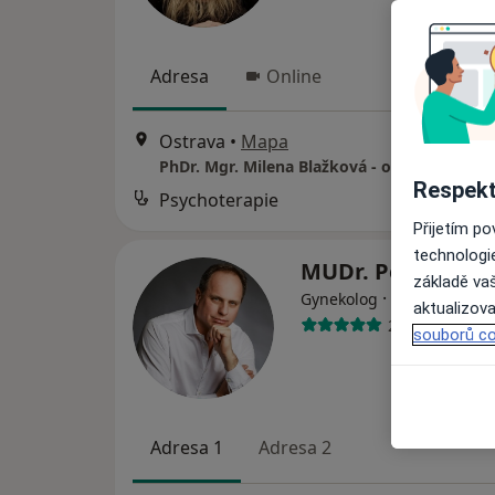
Adresa
Online
Ostrava
•
Mapa
PhDr. Mgr. Milena Blažková - online
Respekt
Psychoterapie
Přijetím p
technologi
MUDr. Petr Ková
základě vaš
·
Více
Gynekolog
aktualizova
284 názorů
souborů co
Adresa 1
Adresa 2