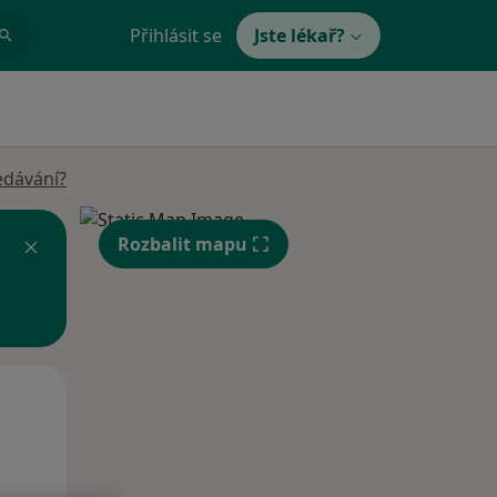
Přihlásit se
Jste lékař?
edávání?
Rozbalit mapu
Po
Út
St
10 Srpen
11 Srpen
12 Srpen