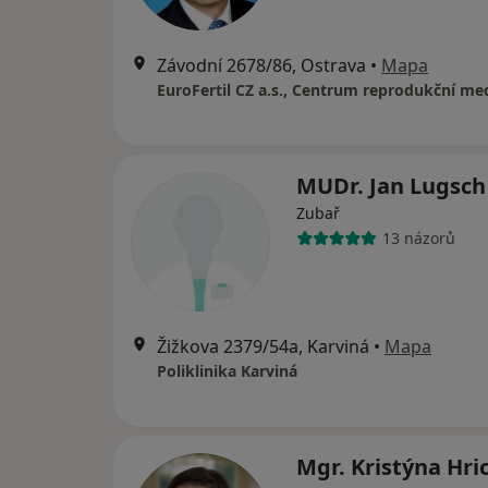
Závodní 2678/86, Ostrava
•
Mapa
EuroFertil CZ a.s., Centrum reprodukční me
MUDr. Jan Lugsc
Zubař
13 názorů
Žižkova 2379/54a, Karviná
•
Mapa
Poliklinika Karviná
Mgr. Kristýna Hri