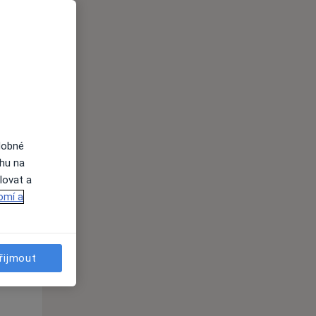
ednávání
dobné
ahu na
Po
Út
St
lovat a
10 Srpen
11 Srpen
12 Srpen
omí a
i
řijmout