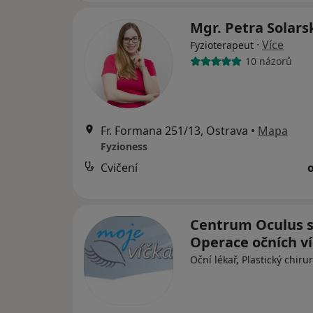
Mgr. Petra Solar
·
Více
Fyzioterapeut
10 názorů
Fr. Formana 251/13, Ostrava
•
Mapa
Fyzioness
Cvičení
Centrum Oculus s.
Operace očních v
Oční lékař, Plastický chiru