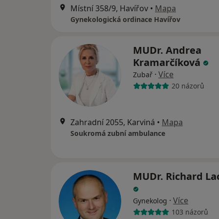
Místní 358/9, Havířov
•
Mapa
Gynekologická ordinace Havířov
MUDr. Andrea
Kramarčíková
·
Více
Zubař
20 názorů
Zahradní 2055, Karviná
•
Mapa
Soukromá zubní ambulance
MUDr. Richard La
·
Více
Gynekolog
103 názorů