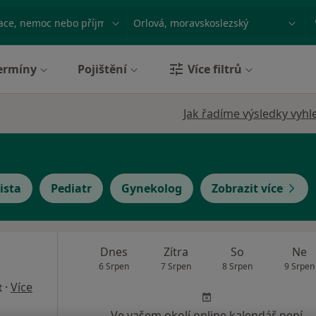
ace, nemoc nebo příjmení
Město nebo region
ermíny
Pojištění
Více filtrů
Jak řadíme výsledky vyhl
ista
Pediatr
Gynekolog
Zobrazit více
a
Dnes
Zítra
So
Ne
6 Srpen
7 Srpen
8 Srpen
9 Srpen
·
Více
t
Ve vašem okolí online kalendář není