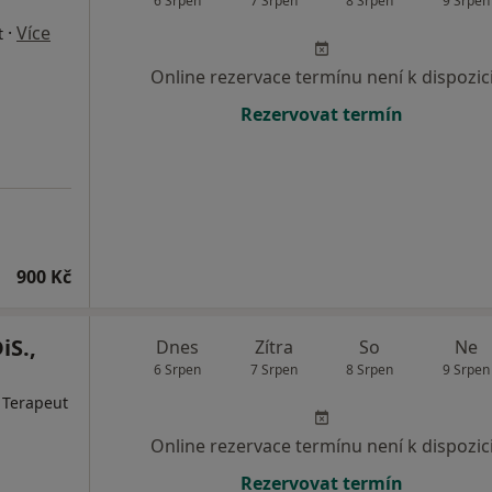
6 Srpen
7 Srpen
8 Srpen
9 Srpen
·
Více
t
Online rezervace termínu není k dispozic
Rezervovat termín
900 Kč
iS.,
Dnes
Zítra
So
Ne
6 Srpen
7 Srpen
8 Srpen
9 Srpen
, Terapeut
Online rezervace termínu není k dispozic
Rezervovat termín