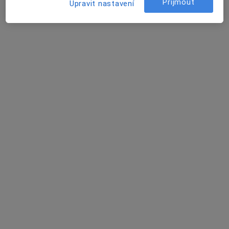
Přijmout
Upravit nastavení
MUDr. Petr Kovář
·
Více
Gynekolog
284 názorů
Adresa 1
Adresa 2
Adresa 3
Adresa 4
Místní 358/9, Havířov
•
Mapa
Gynekologická ordinace Havířov
Tento specialista nenabízí online rezervaci termínu na této adrese.
Rezervovat termín