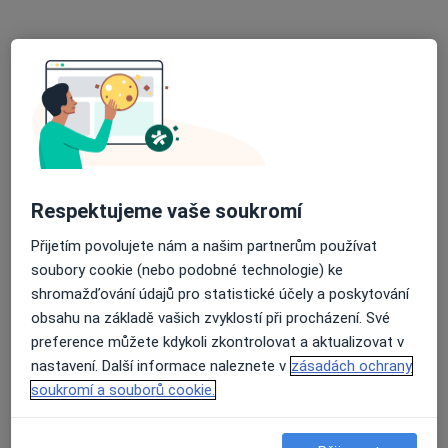
PhDr. Mgr. Milena Blažková
·
Více
Psycholog, Psychoterapeut
37 názorů
Adresa
Online
Ostrava
•
Mapa
Respektujeme vaše soukromí
PhDr. Mgr. Milena Blažková - online
Psychoterapie
1 500 Kč
Přijetím povolujete nám a našim partnerům používat
soubory cookie (nebo podobné technologie) ke
Tento specialista nenabízí online rezervaci termínu na této adrese.
shromažďování údajů pro statistické účely a poskytování
obsahu na základě vašich zvyklostí při procházení. Své
Rezervovat termín
preference můžete kdykoli zkontrolovat a aktualizovat v
nastavení. Další informace naleznete v
zásadách ochrany
soukromí a souborů cookie.