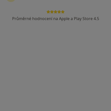
Průměrné hodnocení na Apple a Play Store 4.5
Mgr. Marek Hrtoň
·
Více
Psycholog
25 názorů
Čujkovova 1736/30, Ostrava
•
Mapa
Theraplay
Individuální terapie
1 200 Kč
Tento specialista nenabízí online rezervaci termínu na této adrese.
Rezervovat termín