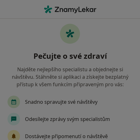
Hla
Bohumín, moravskoslezský
Filtry
Mapa
Bohumín
Pečujte o své zdraví
Jak řadíme výsledky vyhledávání?
Najděte nejlepšího specialistu a objednejte si
návštěvu. Stáhněte si aplikaci a získejte bezplatný
Jakého specialistu hledáte?
přístup k všem funkcím připraveným pro vás:
Zubař
Praktický lékař
Internista
Ped
Snadno spravujte své návštěvy
Odesílejte zprávy svým specialistům
Dostávejte připomenutí o návštěvě