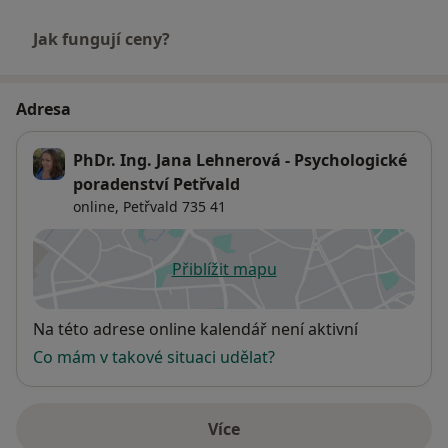
Jak fungují ceny?
Adresa
PhDr. Ing. Jana Lehnerová - Psychologické
poradenství Petřvald
online,
Petřvald
735 41
Přiblížit mapu
se otevře v nové záložce
Dostupnost
Na této adrese online kalendář není aktivní
Co mám v takové situaci udělat?
Více
o adrese