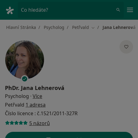
Hla
Co hledáte?
Hlavní Stránka
Psycholog
Petřvald
Jana Lehnerová
Změna města
PhDr.
Jana Lehnerová
o specializacích
Psycholog
·
Více
Petřvald
1 adresa
Číslo licence : č.1521/2011-327R
5 názorů