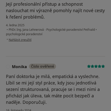
Její profesionální přístup a schopnost
naslouchat mi výrazně pomohly najít nové cesty
k řešení problémů.
4. ledna 2025
•
PhDr. Ing. Jana Lehnerová - Psychologické poradenství Petřvald
•
psychologické poradenství
podle názoru uživatele Kristýna Krausová
•
Nahlásit zneužití
Monika
Číslo ověřené
M
Paní doktorka je milá, empatická a vyslechne.
Líbil se mi její styl práce, kdy jsou jednotlivá
sezení strukturovaná, pracuje se i mezi nimi a
přichází jak úleva, tak máte pocit bezpečí a
naděje. Doporučuji.
16. listopadu 2024