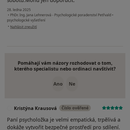
sobotu.Mohu jen doporučit.
28. ledna 2025
•
PhDr. Ing. Jana Lehnerová - Psychologické poradenství Petřvald
•
psychologické vyšetření
podle názoru uživatele David H.
•
Nahlásit zneužití
Pomáhají vám názory rozhodovat o tom,
kterého specialistu nebo ordinaci navštívit?
Ano
Ne
Kristýna Krausová
Číslo ověřené
K
Paní psycholožka je velmi empatická, trpělivá a
dokáže vytvořit bezpečné prostředí pro sdílení.