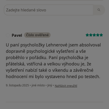
Hledejte v názorech
Pavel
Číslo ověřené
P
U paní psycholožky Lehnerové jsem absolvoval
dopravně psychologické vyšetření a vše
proběhlo v pořádku. Paní psycholožka je
přátelská, vstřícná a velkou výhodou je, že
vyšetření nabízí také o víkendu a závěrečné
hodnocení mi bylo vystaveno hned po testech.
podle názoru uživatele Pavel
9. listopadu 2025
•
jiné místo
•
Jiný
•
Nahlásit zneužití