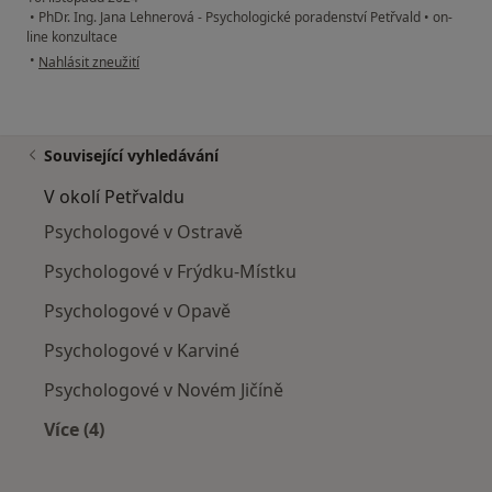
•
PhDr. Ing. Jana Lehnerová - Psychologické poradenství Petřvald
•
on-
line konzultace
podle názoru uživatele Monika
•
Nahlásit zneužití
Související vyhledávání
V okolí Petřvaldu
Psychologové v Ostravě
Psychologové v Frýdku-Místku
Psychologové v Opavě
Psychologové v Karviné
Psychologové v Novém Jičíně
Více (4)
Více v kategorii: V okolí Petřvaldu