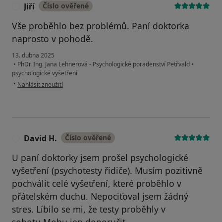
Jiří
Číslo ověřené
J
Vše proběhlo bez problémů. Paní doktorka
naprosto v pohodě.
13. dubna 2025
•
PhDr. Ing. Jana Lehnerová - Psychologické poradenství Petřvald
•
psychologické vyšetření
podle názoru uživatele Jiří
•
Nahlásit zneužití
David H.
Číslo ověřené
D
U paní doktorky jsem prošel psychologické
vyšetření (psychotesty řidiče). Musím pozitivně
pochválit celé vyšetření, které proběhlo v
přátelském duchu. Nepociťoval jsem žádný
stres. Líbilo se mi, že testy proběhly v