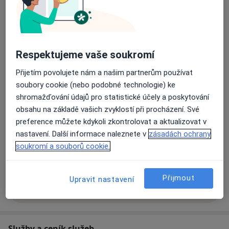
Dětská psychologie
Rodinná terapie
Psychosomatika
Hypnoterapie
Respektujeme vaše soukromí
Více
Přijetím povolujete nám a našim partnerům používat
Hlavní léčená onemocnění
soubory cookie (nebo podobné technologie) ke
Krize
Emocionální krize
Agresivní chování
shromažďování údajů pro statistické účely a poskytování
a11y_sr_more_diseases
Únava
Vztahová krize
+14
obsahu na základě vašich zvyklostí při procházení. Své
preference můžete kdykoli zkontrolovat a aktualizovat v
Pacienti, které ošetřuji
nastavení. Další informace naleznete v
zásadách ochrany
Dospělí
soukromí a souborů cookie.
Děti
Přijmout
Upravit nastavení
Více
o zkušenostech
Služby a ceník služeb