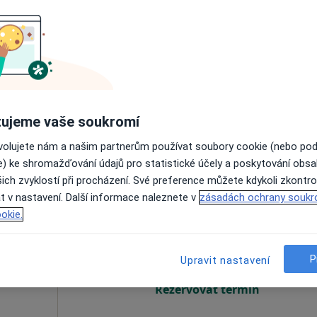
ová
Dnes
Zítra
Pá
So
5 Srpen
6 Srpen
7 Srpen
8 Srpen
Online rezervace termínu není k dispozic
Rezervovat termín
ujeme vaše soukromí
ovolujete nám a našim partnerům používat soubory cookie (nebo po
e) ke shromažďování údajů pro statistické účely a poskytování obs
ich zvyklostí při procházení. Své preference můžete kdykoli zkontro
t v nastavení. Další informace naleznete v
zásadách ochrany soukr
dek
Dnes
Zítra
Pá
So
okie.
5 Srpen
6 Srpen
7 Srpen
8 Srpen
P
Upravit nastavení
Online rezervace termínu není k dispozic
Rezervovat termín