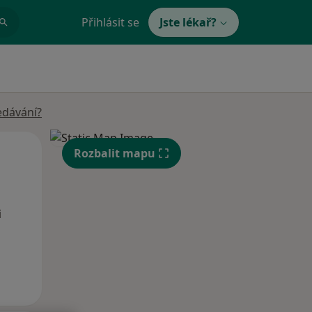
Přihlásit se
Jste lékař?
edávání?
Ne
Po
Út
Rozbalit mapu
9 Srpen
10 Srpen
11 Srpen
i