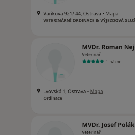
Vaňkova 921/ 44, Ostrava
•
Mapa
VETERINÁRNÍ ORDINACE & VÝJEZDOVÁ SLU
MVDr. Roman Ne
Veterinář
1 názor
Lvovská 1, Ostrava
•
Mapa
Ordinace
MVDr. Josef Polá
Veterinář