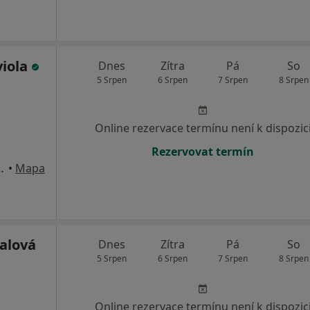
viola
Dnes
Zítra
Pá
So
5 Srpen
6 Srpen
7 Srpen
8 Srpen
Online rezervace termínu není k dispozic
Rezervovat termín
vská Ostrava a Přívoz
•
Mapa
alová
Dnes
Zítra
Pá
So
5 Srpen
6 Srpen
7 Srpen
8 Srpen
Online rezervace termínu není k dispozic