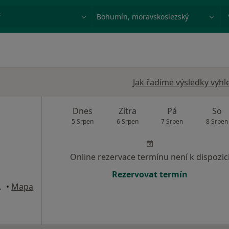
ace, nemoc nebo příjmení
Město nebo region
Jak řadíme výsledky vyhl
Dnes
Zítra
Pá
So
5 Srpen
6 Srpen
7 Srpen
8 Srpen
Online rezervace termínu není k dispozic
Rezervovat termín
ld, Ostrava
•
Mapa