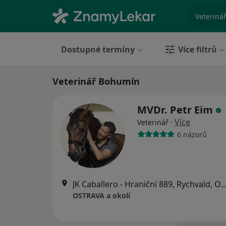
specializ
Dostupné termíny
Více filtrů
Veterinář Bohumín
MVDr. Petr Eim
·
Více
Veterinář
6 názorů
JK Caballero - Hraniční 889, Rychva
OSTRAVA a okolí