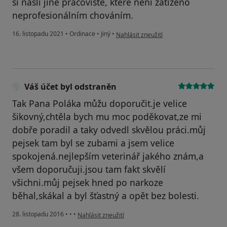
si našli jiné pracoviště, které není zatíženo
neprofesionálním chováním.
podle názoru uživatele D.V.
16. listopadu 2021
•
Ordinace
•
Jiný
•
Nahlásit zneužití
Váš účet byl odstraněn
Tak Pana Poláka můžu doporučit.je velice
šikovný,chtěla bych mu moc poděkovat,ze mi
dobře poradil a taky odvedl skvělou práci.můj
pejsek tam byl se zubami a jsem velice
spokojená.nejlepším veterinář jakého znám,a
všem doporučuji.jsou tam fakt skvělí
všichni.můj pejsek hned po narkoze
běhal,skákal a byl šťastný a opět bez bolesti.
podle názoru uživatele Váš účet byl odstraněn
28. listopadu 2016
•
•
•
Nahlásit zneužití