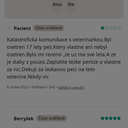
Ano
Ne
Pacient
Číslo ověřené
Katastroficka komunikace s veterinarkou.Byl
osetren 17 lety pes.Ktery vlastne ani nebyl
osetren.Bylo mi receno ,ze uz ma sve leta.A ze
je slaby z pocasi.Zaplatite tezke penize a vlastne
za nic.Dekuji za laskavou peci na teto
veterine.Nikdy vic
podle názoru uživatele Pacient
6. srpna 2022
•
Ordinace
•
Jiný
•
Nahlásit zneužití
Berryšek
Číslo ověřené
B