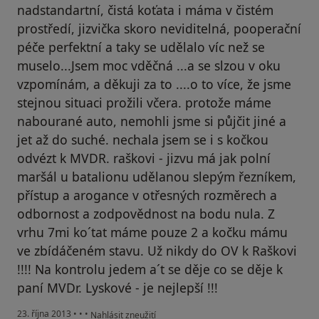
nadstandartní, čistá koťata i máma v čistém
prostředí, jizvička skoro neviditelná, pooperační
péče perfektní a taky se udělalo víc než se
muselo...Jsem moc vděčná ...a se slzou v oku
vzpomínám, a děkuji za to ....o to více, že jsme
stejnou situaci prožili včera. protože máme
nabourané auto, nemohli jsme si půjčit jiné a
jet až do suché. nechala jsem se i s kočkou
odvézt k MVDR. raškovi - jizvu má jak polní
maršál u batalionu udělanou slepým řezníkem,
přístup a arogance v otřesných rozměrech a
odbornost a zodpovědnost na bodu nula. Z
vrhu 7mi ko´tat máme pouze 2 a kočku mámu
ve zbídáčeném stavu. Už nikdy do OV k Raškovi
!!!! Na kontrolu jedem a´t se děje co se děje k
paní MVDr. Lyskové - je nejlepší !!!
podle názoru uživatele Váš účet byl odstraněn
23. října 2013
•
•
•
Nahlásit zneužití