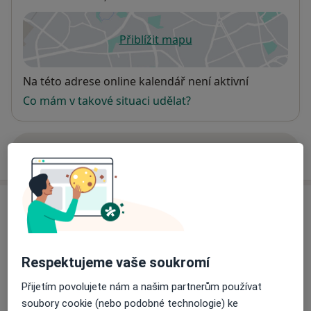
Přiblížit mapu
se otevře v nové záložce
Dostupnost
Na této adrese online kalendář není aktivní
Co mám v takové situaci udělat?
Více
o adrese
Názory
Přidejte svůj názor
Respektujeme vaše soukromí
Přijetím povolujete nám a našim partnerům používat
15 názorů
soubory cookie (nebo podobné technologie) ke