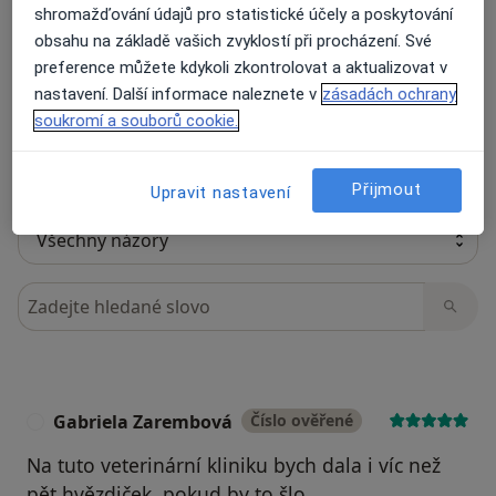
shromažďování údajů pro statistické účely a poskytování
obsahu na základě vašich zvyklostí při procházení. Své
Recenze pacientů jsou pro nás důležité.
preference můžete kdykoli zkontrolovat a aktualizovat v
Specialisté nemají možnost zaplatit za
nastavení. Další informace naleznete v
zásadách ochrany
odstranění nebo změnu recenze pacienta.
soukromí a souborů cookie.
Další informace o názorech
Další informace.
Přijmout
Upravit nastavení
Hledejte v názorech
Gabriela Zarembová
Číslo ověřené
G
Na tuto veterinární kliniku bych dala i víc než
pět hvězdiček, pokud by to šlo.