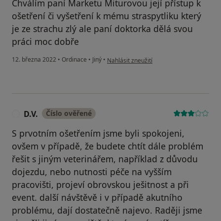
Chválím paní Marketu Miturovou její přístup k
ošetření či vyšetření k mému straspytliku který
je ze strachu zlý ale paní doktorka dělá svou
práci moc dobře
podle názoru uživatele Berryšek
12. března 2022
•
Ordinace
•
Jiný
•
Nahlásit zneužití
D.V.
Číslo ověřené
D
S prvotním ošetřením jsme byli spokojeni,
ovšem v případě, že budete chtít dále problém
řešit s jiným veterinářem, například z důvodu
dojezdu, nebo nutnosti péče na vyšším
pracovišti, projeví obrovskou ješitnost a při
event. další návštěvě i v případě akutního
problému, dají dostatečně najevo. Raději jsme