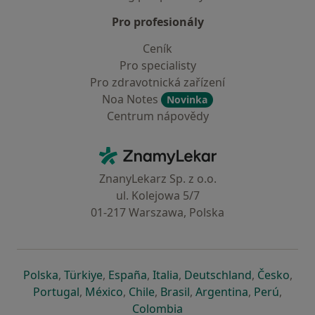
Pro profesionály
Ceník
Pro specialisty
Pro zdravotnická zařízení
Noa Notes
Novinka
Centrum nápovědy
Kontakt
ZnamyLekar - Hlavní stránka
ZnanyLekarz Sp. z o.o.
ul. Kolejowa 5/7
01-217 Warszawa, Polska
se otevře v nové záložce
se otevře v nové záložce
se otevře v nové záložce
se otevře v nové záložce
se otevře v 
se o
Polska
,
Türkiye
,
España
,
Italia
,
Deutschland
,
Česko
,
se otevře v nové záložce
se otevře v nové záložce
se otevře v nové záložce
se otevře v nové záložc
se otevře v 
se ote
Portugal
,
México
,
Chile
,
Brasil
,
Argentina
,
Perú
,
se otevře v nové záložce
Colombia