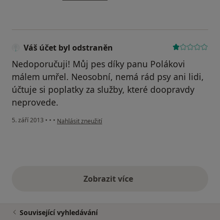
Váš účet byl odstraněn
Nedoporučuji! Můj pes díky panu Polákovi
málem umřel. Neosobní, nemá rád psy ani lidi,
účtuje si poplatky za služby, které doopravdy
neprovede.
podle názoru uživatele Váš účet byl odstraněn
5. září 2013
•
•
•
Nahlásit zneužití
Zobrazit více
výše uvedené názory
Související vyhledávání