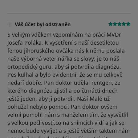
Váš účet byl odstraněn
S velkým vděkem vzpomínám na práci MVDr
Josefa Poláka. K vyšetření s naší desetiletou
fenou jihoruského ovčáka nás k němu poslala
naše výborná veterinářka se slovy: je to náš
ortopedický guru, aby si potvrdila diagnózu.
Pes kulhal a bylo evidentní, že se mu celkově
nedaří dobře. Pan doktor udělal rentgen, ze
kterého diagnózu zjistil a po čtrnácti dnech
ještě jeden, aby ji potvrdil. Naší Malé už
bohužel nebylo pomoci. Pan doktor ovšem
velmi pomohl nám s manželem tím, že vysvětlil
s velkou pečlivostí,co na snímcích vidí a jak se
nemoc bude vyvíjet a s ještě větším taktem nám