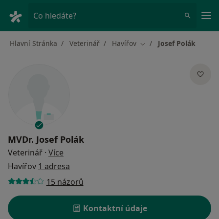
Hla
Co hledáte?
Hlavní Stránka
Veterinář
Havířov
Josef Polák
Změna města
MVDr.
Josef Polák
o specializacích
Veterinář
·
Více
Havířov
1 adresa
15 názorů
Kontaktní údaje