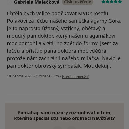
Gabriela Malačková
Číslo ověřené
G
Chtěla bych velice poděkovat MVDr. Josefu
Polákovi za léčbu našeho samečka agamy Gora.
Je to naprosto úžasný, vstřícný, obětavý a
moudrý pan doktor, který našemu agamákovi
moc pomohl a vrátil ho zpět do formy. Jsem za
léčbu a přístup pana doktora moc vděčná,
protože nám zachránil našeho miláčka. Navíc je
pan doktor obrovský sympaťák. Moc děkuji.
podle názoru uživatele Gabriela Malačko
19. června 2023
•
Ordinace
•
Jiný
•
Nahlásit zneužití
Pomáhají vám názory rozhodovat o tom,
kterého specialistu nebo ordinaci navštívit?