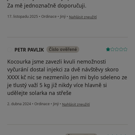
Za mě jednoznačně doporučuji.
podle názoru uživatele Gabriela Zare
17. listopadu 2025
•
Ordinace
•
Jiný
•
Nahlásit zneužití
PETR PAVLIK
Číslo ověřené
P
Kocourka jsme zavezli kvuli nemožnosti
vyčurání dostal injekci za dvě návštěvy skoro
XXXX kč nic se nezmenilo jen mi bylo sdeleno ze
je tlustý važí 5 kg již nikdy více hlavně si
udělejte solarka na střeše
podle názoru uživatele PETR PAVLIK
2. dubna 2024
•
Ordinace
•
Jiný
•
Nahlásit zneužití