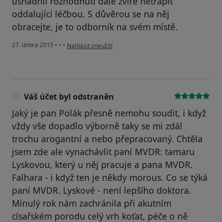
usnadnil rozhodnutí dále zvíře netrápit
oddalující léčbou. S důvěrou se na něj
obracejte, je to odborník na svém místě.
podle názoru uživatele Váš účet byl odstraněn
27. února 2015
•
•
•
Nahlásit zneužití
Váš účet byl odstraněn
Jaký je pan Polák přesně nemohu soudit, i když
vždy vše dopadlo výborně taky se mi zdál
trochu arogantní a nebo přepracovaný. Chtěla
jsem zde ale vynachávlit paní MVDR: tamaru
Lyskovou, který u něj pracuje a pana MVDR.
Falhara - i když ten je někdy morous. Co se týká
paní MVDR. Lyskové - není lepšího doktora.
Minulý rok nám zachránila při akutním
císařském porodu celý vrh koťat, péče o ně