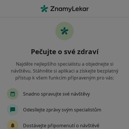
Hla
Veterinář • Havířov, moravskoslezský
Filtry
Mapa
Veterinář Havířov
Pečujte o své zdraví
Jak řadíme výsledky vyhledávání?
Najděte nejlepšího specialistu a objednejte si
návštěvu. Stáhněte si aplikaci a získejte bezplatný
Jakou pojišťovnu máte?
přístup k všem funkcím připraveným pro vás:
Snadno spravujte své návštěvy
Odesílejte zprávy svým specialistům
Dostávejte připomenutí o návštěvě