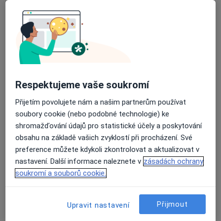
20 názorů
28. října 1509/122, Moravská Ostrava a Přívoz
•
Mapa
Ordinace
Tento specialista nenabízí online rezervaci termínu na této adrese.
Rezervovat termín
Respektujeme vaše soukromí
Přijetím povolujete nám a našim partnerům používat
soubory cookie (nebo podobné technologie) ke
shromažďování údajů pro statistické účely a poskytování
obsahu na základě vašich zvyklostí při procházení. Své
preference můžete kdykoli zkontrolovat a aktualizovat v
nastavení. Další informace naleznete v
zásadách ochrany
soukromí a souborů cookie.
MVDr. Lubomír Košťál
Veterinář
18 názorů
Přijmout
Upravit nastavení