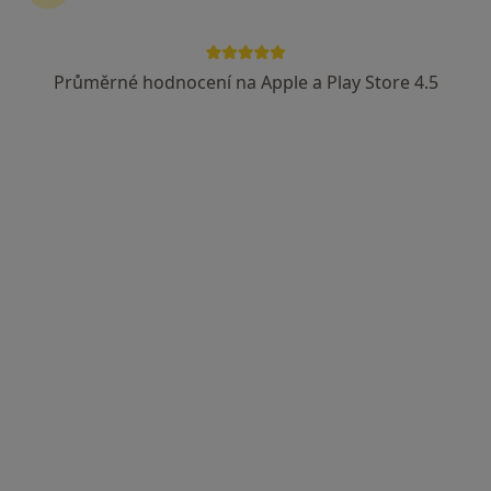
MVDr. Petr Eim
·
Více
Veterinář
Průměrné hodnocení na Apple a Play Store 4.5
6 názorů
JK Caballero - Hraniční 889, Rychvald, Ostrava
•
Mapa
OSTRAVA a okolí
Tento specialista nenabízí online rezervaci termínu na této adrese.
Rezervovat termín
MVDr. Tereza Kalová