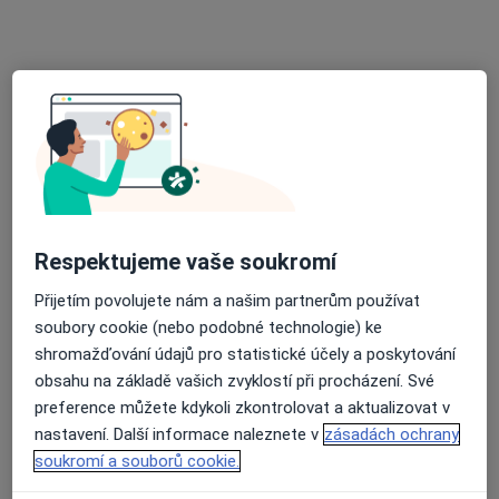
15 názorů
Psohlavců 656/18, Ostrava
•
Mapa
Ordinace
Tento specialista nenabízí online rezervaci termínu na této adrese.
Rezervovat termín
Respektujeme vaše soukromí
Přijetím povolujete nám a našim partnerům používat
soubory cookie (nebo podobné technologie) ke
shromažďování údajů pro statistické účely a poskytování
obsahu na základě vašich zvyklostí při procházení. Své
MVDr. Richard Saviola
preference můžete kdykoli zkontrolovat a aktualizovat v
Veterinář
nastavení. Další informace naleznete v
zásadách ochrany
20 názorů
soukromí a souborů cookie.