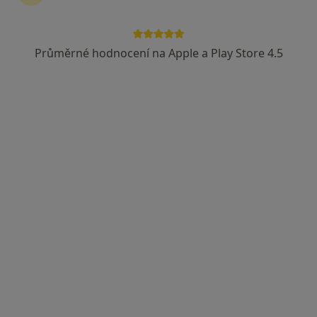
MVDr. Petr Eim
·
Více
Veterinář
Průměrné hodnocení na Apple a Play Store 4.5
6 názorů
JK Caballero - Hraniční 889, Rychvald, Ostrava
•
Mapa
OSTRAVA a okolí
Tento specialista nenabízí online rezervaci termínu na této adrese.
Rezervovat termín
MVDr. Tereza Kalová