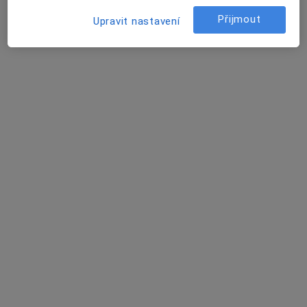
28. října 1509/122, Moravská Ostrava a Přívoz
•
Mapa
Ordinace
Přijmout
Upravit nastavení
Tento specialista nenabízí online rezervaci termínu na této adrese.
Rezervovat termín
MVDr. Lubomír Košťál
Veterinář
18 názorů
Milana Fialy 4 / 246, Ostrava- Dubina, Ostrava
•
Mapa
Ordinace