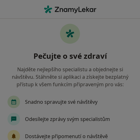
Hla
Veterinář • Slezská Ostrava, moravskoslezský
Filtry
Mapa
Veterinář Slezská Ostrava
Pečujte o své zdraví
Jak řadíme výsledky vyhledávání?
Najděte nejlepšího specialistu a objednejte si
návštěvu. Stáhněte si aplikaci a získejte bezplatný
Jakou pojišťovnu máte?
přístup k všem funkcím připraveným pro vás:
Snadno spravujte své návštěvy
Odesílejte zprávy svým specialistům
Dostávejte připomenutí o návštěvě