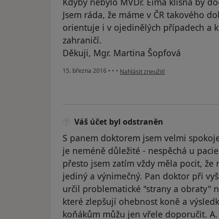
Kdyby nebylo MVDr. Eima klisna by do
Jsem ráda, že máme v ČR takového dokt
orientuje i v ojedinělých případech a k
zahraničí.
Děkuji, Mgr. Martina Šopfová
podle názoru uživatele Váš účet byl 
15. března 2016
•
•
•
Nahlásit zneužití
Váš účet byl odstraněn
S panem doktorem jsem velmi spokojena
je neméně důležité - nespěchá u pacie
přesto jsem zatím vždy měla pocit, že 
jediný a výnimečný. Pan doktor při vy
určil problematické "strany a obraty" n
které zlepšují ohebnost koně a výsled
koňákům můžu jen vřele doporučit. A.