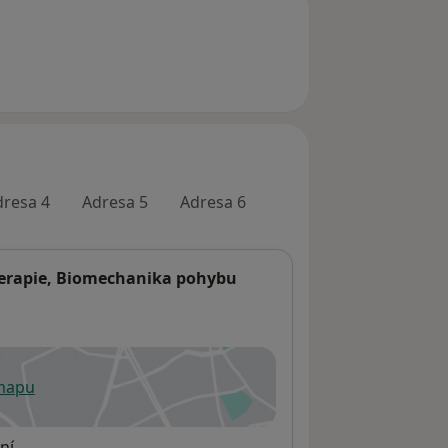
dresa 4
Adresa 5
Adresa 6
oterapie, Biomechanika pohybu
 mapu
 otevře v nové záložce
ní