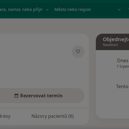
ace, nemoc nebo příjmení
Město nebo region
Objednejt
Neaktivní
izacích
Dnes
7 Srpen
Tento 
Rezervovat termín
dresy
Názory pacientů (6)