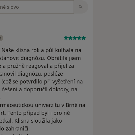
zorech
é
Naše klisna rok a půl kulhala na
 stanovit diagnózu. Obrátila jsem
 a pružně reagoval a přijel za
tanovil diagnózu, posléze
(což se potvrdilo při vyšetření na
řešení a doporučil doktory, na
.
armaceutickou univerzitu v Brně na
rt. Tento případ byl i pro ně
tkal. Klisna sloužila jako
do zahraničí.