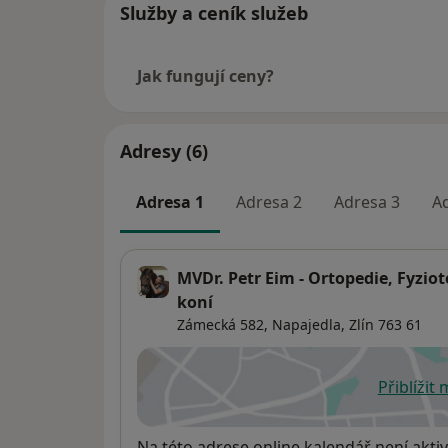
Služby a ceník služeb
Jak fungují ceny?
Adresy (6)
Adresa 1
Adresa 2
Adresa 3
A
MVDr. Petr Eim - Ortopedie, Fyzi
koní
Zámecká 582, Napajedla,
Zlín
763 61
Přiblížit
se
Dostupnost
Na této adrese online kalendář není aktiv