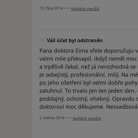
podle názoru uživatele Váš účet byl od
15. října 2014
•
•
•
Nahlásit zneužití
Váš účet byl odstraněn
Pana doktora Eima vřele doporučuju v
velmi mile překvapil, ikdyž neměl mo
a trpělivě čekal, než já nerozhodná se
Je sebejistý, profesionální, milý. Na m
po jeho ošetření byl velmi dobře poh
zatuhnul. To trvalo jen ten jeden den, 
poddajný, ochotný, ohebný. Opravdu s
doktorovi moc děkujeme. Nesvadbová
podle názoru uživatele Váš účet byl o
5. května 2014
•
•
•
Nahlásit zneužití