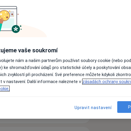
arát koní a všeobecnou veterinární
vensku.
m/veterinar/samorin
ujeme vaše soukromí
ovolujete nám a našim partnerům používat soubory cookie (nebo po
e) ke shromažďování údajů pro statistické účely a poskytování obs
ich zvyklostí při procházení. Své preference můžete kdykoli zkontro
t v nastavení. Další informace naleznete v
zásadách ochrany soukr
okie.
a11y_sr_more_diseases
ích onemocnění u zvířat
+1
P
Upravit nastavení
zkušenostech