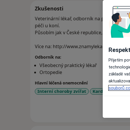
Zkušenosti
Veterinární lékař, odborník na pohybový ap
péči u koní.
Působím jak v České republice, tak i na Slo
Více na: http://www.znamylekar.sk/petr-ei
Respekt
Odborník na:
Přijetím p
Všeobecný praktický lékař
technologi
Ortopedie
základě vaš
aktualizova
Hlavní léčená onemocnění
souborů co
Interní choroby zvířat
Kardiovaskulárn
Více
o 