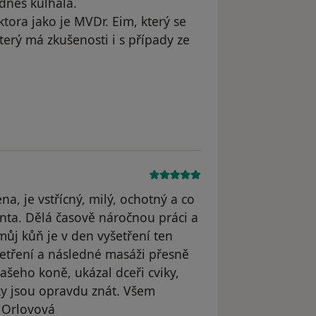
dnes kulhala.
ora jako je MVDr. Eim, který se
terý má zkušenosti i s případy ze
odstraněn
, je vstřícný, milý, ochotný a co
nta. Dělá časově náročnou práci a
můj kůň je v den vyšetření ten
šetření a následné masáži přesně
ašeho koně, ukázal dceři cviky,
ky jsou opravdu znát. Všem
 Orlovová