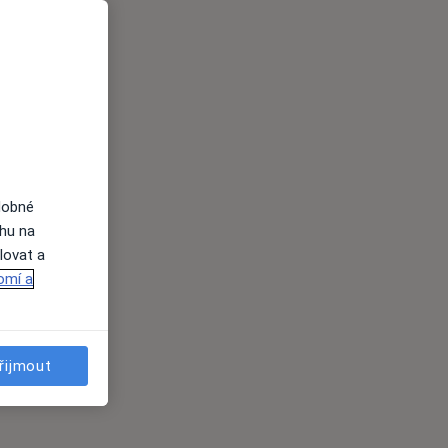
dobné
ahu na
lovat a
omí a
řijmout