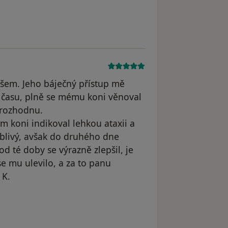
straněn
šem. Jeho báječný přístup mě
c času, plně se mému koni věnoval
 rozhodnu.
ém koni indikoval lehkou ataxii a
yblivý, avšak do druhého dne
od té doby se výrazně zlepšil, je
e mu ulevilo, a za to panu
 K.
dstraněn