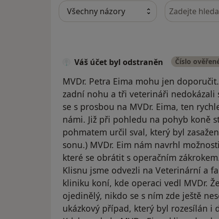
Hledejte v ná
Váš účet byl odstraněn
Číslo ověřen
MVDr. Petra Eima mohu jen doporučit. 
zadní nohu a tři veterináři nedokázali
se s prosbou na MVDr. Eima, ten rychle
námi. Již při pohledu na pohyb koně s
pohmatem určil sval, který byl zasažen 
sonu.) MVDr. Eim nám navrhl možnosti 
které se obrátit s operačním zákrokem
Klisnu jsme odvezli na Veterinární a f
kliniku koní, kde operaci vedl MVDr. Že
ojedinělý, nikdo se s ním zde ještě nese
ukázkový případ, který byl rozesílán i 