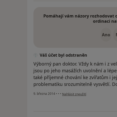
Pomáhají vám názory rozhodovat o 
ordinaci na
Ano
Váš účet byl odstraněn
Výborný pan doktor. Vždy k nám i z ve
jsou po jeho masážích uvolnění a lép
také příjemné chování ke zvířatům i je
problematiku srozumitelně vysvětlí. 
podle názoru uživatele Váš účet byl o
9. března 2014
•
•
•
Nahlásit zneužití