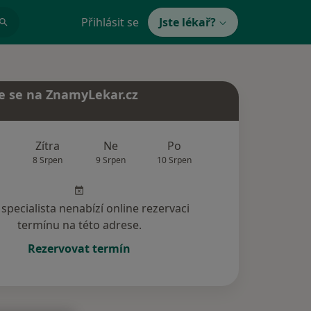
Přihlásit se
Jste lékař?
e se na ZnamyLekar.cz
Zítra
Ne
Po
Út
St
8 Srpen
9 Srpen
10 Srpen
11 Srpen
12 Srp
specialista nenabízí online rezervaci
termínu na této adrese.
Rezervovat termín