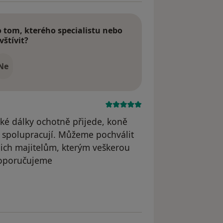
tom, kterého specialistu nebo
vštívit?
Ne
lké dálky ochotně přijede, koně
e spolupracují. Můžeme pochválit
jich majitelům, kterým veškerou
Doporučujeme
dstraněn