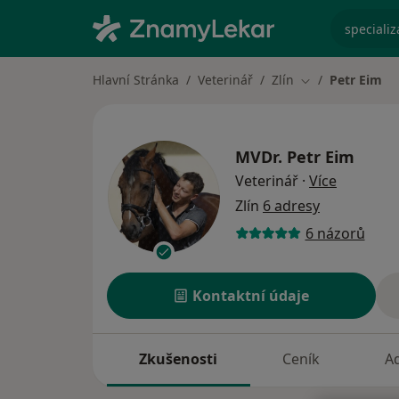
specializ
Hlavní Stránka
Veterinář
Zlín
Petr Eim
Změna města
MVDr.
Petr Eim
o special
Veterinář
·
Více
Zlín
6 adresy
6 názorů
Kontaktní údaje
Zkušenosti
Ceník
A