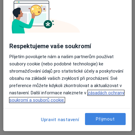
Dubňanská 1193, Hodonín
•
Mapa
Veterinární ordinace Mutěnice
Tento specialista nenabízí online rezervaci termínu na této adrese.
Rezervovat termín
Respektujeme vaše soukromí
Přijetím povolujete nám a našim partnerům používat
soubory cookie (nebo podobné technologie) ke
shromažďování údajů pro statistické účely a poskytování
obsahu na základě vašich zvyklostí při procházení. Své
preference můžete kdykoli zkontrolovat a aktualizovat v
nastavení. Další informace naleznete v
zásadách ochrany
MVDr. Jiří Hadámek
soukromí a souborů cookie.
Veterinář
7 názorů
Přijmout
Upravit nastavení
Sušilova 37 Hodonín, Hodonín
•
Mapa
veterinární ordinace