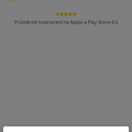
8 názorů
Pr. Veselého 6, Hodonín
•
Mapa
Veterinární ordinace MVDr. Daniela Plešová
Průměrné hodnocení na Apple a Play Store 4.5
Tento specialista nenabízí online rezervaci termínu na této adrese.
Rezervovat termín
MVDr. Kateřina Jedličková
Veterinář
1 názor