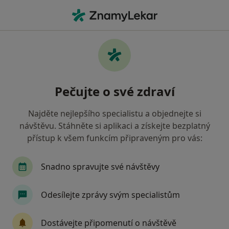
Hla
Veterinář • Hodonín, jihomoravský
Filtry
Mapa
Veterinář Hodonín
Pečujte o své zdraví
Jak řadíme výsledky vyhledávání?
Najděte nejlepšího specialistu a objednejte si
návštěvu. Stáhněte si aplikaci a získejte bezplatný
přístup k všem funkcím připraveným pro vás:
Snadno spravujte své návštěvy
Odesílejte zprávy svým specialistům
MVDr. Daniela Plešová
Veterinář
Dostávejte připomenutí o návštěvě