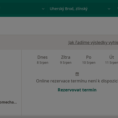
ace, nemoc nebo příjmení
Město nebo region
Jak řadíme výsledky vyhl
Dnes
Zítra
Po
Út
8 Srpen
9 Srpen
10 Srpen
11 Srpe
Online rezervace termínu není k dispozic
Rezervovat termín
MVDr. Petr Eim - Ortopedie, Fyzioterapie, Biomechanika pohybu koní