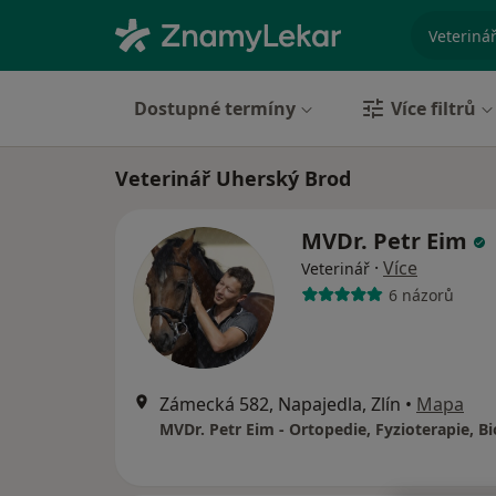
specializ
Dostupné termíny
Více filtrů
Veterinář Uherský Brod
MVDr. Petr Eim
·
Více
Veterinář
6 názorů
Zámecká 582, Napajedla, Zlín
•
Mapa