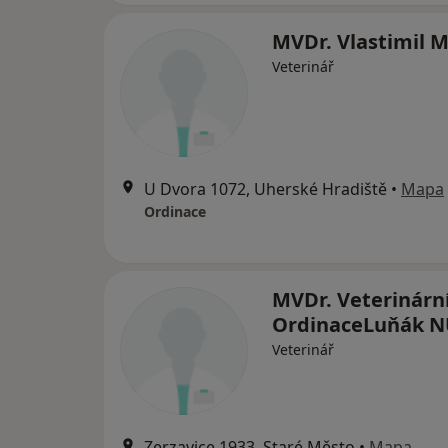
MVDr. Vlastimil 
Veterinář
U Dvora 1072, Uherské Hradiště
•
Mapa
Ordinace
MVDr. Veterinárn
OrdinaceLuňák N
Veterinář
Zerzavice 1933, Staré Město
•
Mapa