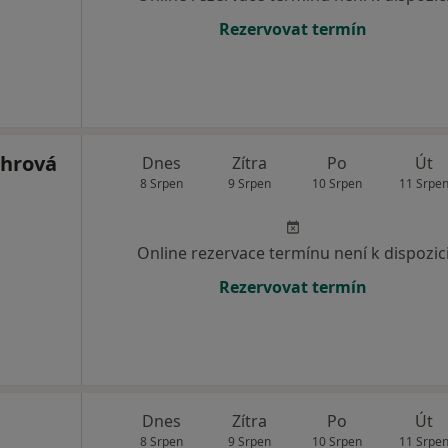
Rezervovat termín
chrová
Dnes
Zítra
Po
Út
8 Srpen
9 Srpen
10 Srpen
11 Srpe
Online rezervace termínu není k dispozic
Rezervovat termín
Dnes
Zítra
Po
Út
8 Srpen
9 Srpen
10 Srpen
11 Srpe