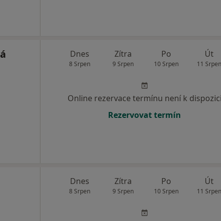
vá
Dnes
Zítra
Po
Út
8 Srpen
9 Srpen
10 Srpen
11 Srpe
Online rezervace termínu není k dispozic
Rezervovat termín
Dnes
Zítra
Po
Út
8 Srpen
9 Srpen
10 Srpen
11 Srpe