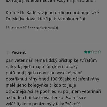
existuje jiná alternativa a vždy mi ji nabídnul.
Kromě Dr. Kaděry v jeho ordinaci ordinuje také
Dr. Medveďová, která je bezkonkurenční
podle názoru uživatele Pacient
13. prosince 2011
•
•
•
Nahlásit zneužití
Pacient
pan veterinář nemá lidský přístup ke zvířatům
natož k jejich majitelům,kteří to taky
potřebují.Jejich ceny jsou vysoké!,např.
postříknutí rány-hned 100Kč-jako ošetření rány
malé!!Jeho kolegyňka či kdo to je,je
ochotnější.Asi se poohlédnu po jiném veterináři
až budu chtít kastrovat fenku.Psa mi sice
vyléčili,ale ty peníze byly taky "pěkné".