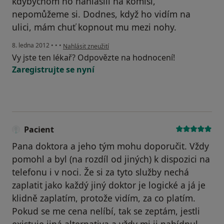
kdybychom ho nahlásili na komisi,
nepomůžeme si. Dodnes, když ho vidím na
ulici, mám chuť kopnout mu mezi nohy.
podle názoru uživatele Váš účet byl odstraněn
8. ledna 2012
•
•
•
Nahlásit zneužití
Vy jste ten lékař? Odpovězte na hodnocení!
Zaregistrujte se nyní
Pacient
Pana doktora a jeho tým mohu doporučit. Vždy
pomohl a byl (na rozdíl od jiných) k dispozici na
telefonu i v noci. Že si za tyto služby nechá
zaplatit jako každý jiný doktor je logické a já je
klidně zaplatím, protože vidím, za co platím.
Pokud se me cena nelíbí, tak se zeptám, jestli