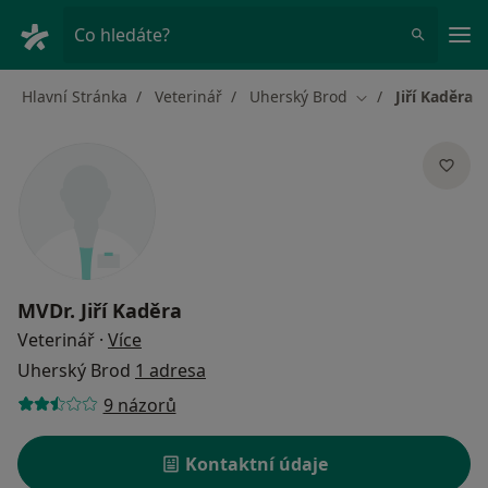
Hla
Co hledáte?
Hlavní Stránka
Veterinář
Uherský Brod
Jiří Kaděra
Změna města
MVDr.
Jiří Kaděra
o specializacích
Veterinář
·
Více
Uherský Brod
1 adresa
9 názorů
Kontaktní údaje