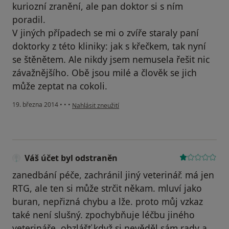
kuriozní zranění, ale pan doktor si s ním
poradil.
V jiných případech se mi o zvíře staraly paní
doktorky z této kliniky: jak s křečkem, tak nyní
se štěnětem. Ale nikdy jsem nemusela řešit nic
závažnějšího. Obě jsou milé a člověk se jich
může zeptat na cokoli.
podle názoru uživatele Váš účet byl odstraněn
19. března 2014
•
•
•
Nahlásit zneužití
Váš účet byl odstraněn
zanedbání péče, zachránil jiný veterinář. má jen
RTG, ale ten si může strčit někam. mluví jako
buran, nepřizná chybu a lže. proto můj vzkaz
také není slušný. zpochybňuje léčbu jiného
veterináře, obzlášť když si nevěděl sám rady a