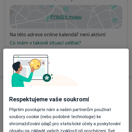
Přiblížit mapu
se otevře v nové záložce
Dostupnost
Na této adrese online kalendář není aktivní
Co mám v takové situaci udělat?
Více
o adrese
Názory
Respektujeme vaše soukromí
Přidejte svůj názor
Přijetím povolujete nám a našim partnerům používat
soubory cookie (nebo podobné technologie) ke
shromažďování údajů pro statistické účely a poskytování
9 názorů
obsahu na základě vašich zvyklostí při procházení. Své