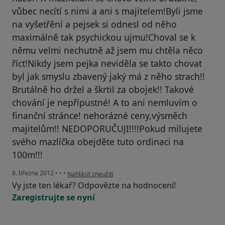
vůbec necítí s nimi a ani s majitelem!Byli jsme
na vyšetřění a pejsek si odnesl od něho
maximálně tak psychickou ujmu!Choval se k
němu velmi nechutně až jsem mu chtěla něco
říct!Nikdy jsem pejka neviděla se takto chovat
byl jak smyslu zbavený jaký má z něho strach!!
Brutálně ho držel a škrtil za obojek!! Takové
chování je nepřípustné! A to ani nemluvím o
finanční stránce! nehorázné ceny,výsměch
majitelům!! NEDOPORUČUJI!!!!Pokud milujete
svého mazlíčka obejděte tuto ordinaci na
100m!!!
podle názoru uživatele Váš účet byl odstraněn
8. března 2012
•
•
•
Nahlásit zneužití
Vy jste ten lékař? Odpovězte na hodnocení!
Zaregistrujte se nyní