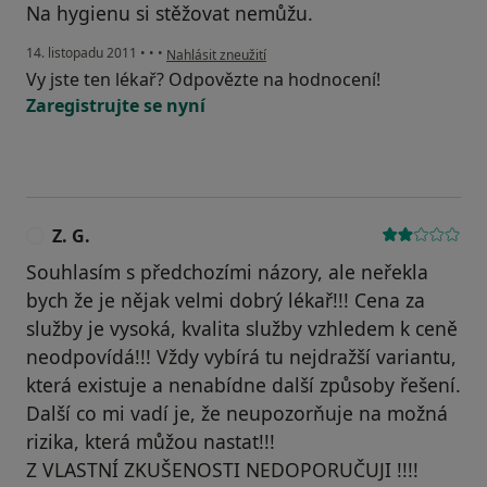
Na hygienu si stěžovat nemůžu.
podle názoru uživatele Pacient
14. listopadu 2011
•
•
•
Nahlásit zneužití
Vy jste ten lékař? Odpovězte na hodnocení!
Zaregistrujte se nyní
Z. G.
Z
Souhlasím s předchozími názory, ale neřekla
bych že je nějak velmi dobrý lékař!!! Cena za
služby je vysoká, kvalita služby vzhledem k ceně
neodpovídá!!! Vždy vybírá tu nejdražší variantu,
která existuje a nenabídne další způsoby řešení.
Další co mi vadí je, že neupozorňuje na možná
rizika, která můžou nastat!!!
Z VLASTNÍ ZKUŠENOSTI NEDOPORUČUJI !!!!