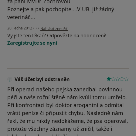
za paní MVDr. Zochrovou.
Poznejte a pak pochopíte....V UB. již žádný
veterinář....
podle názoru uživatele Váš účet byl odstraněn
20. ledna 2012
•
•
•
Nahlásit zneužití
Vy jste ten lékař? Odpovězte na hodnocení!
Zaregistrujte se nyní
Váš účet byl odstraněn
Při operaci našeho pejska zanedbal povinnou
péči a naše roční štěně nám kvůli tomu umřelo.
Při konfrontaci byl doktor arogantní a odmítal
vrátit peníze či připustit chybu. Následně nám
řekl, že mu nikdy nedokážeme, že psa operoval,
protože všechny záznamy už zničil, takže i