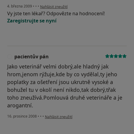
podle názoru uživatele Z. G.
4. března 2009
•
•
•
Nahlásit zneužití
Vy jste ten lékař? Odpovězte na hodnocení!
Zaregistrujte se nyní
pacientův pán
P
Jako veterinář velmi dobrý,ale hladný jak
hrom,jenom rýžuje,kde by co vydělal,ty jeho
poplatky za ošetření jsou ukrutně vysoké a
bohužel tu v okolí není nikdo,tak dobrý,třak
toho zneužívá.Pomlouvá druhé veterináře a je
arogantní.
podle názoru uživatele pacientův pán
16. prosince 2008
•
•
•
Nahlásit zneužití