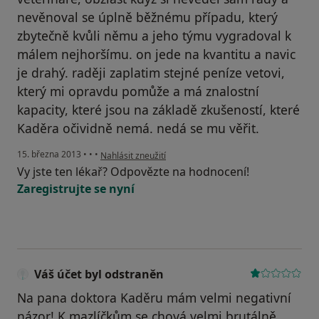
nevěnoval se úplně běžnému případu, který
zbytečně kvůli němu a jeho týmu vygradoval k
málem nejhoršímu. on jede na kvantitu a navic
je drahý. raději zaplatim stejné peníze vetovi,
který mi opravdu pomůže a má znalostní
kapacity, které jsou na základě zkušeností, které
Kaděra očividně nemá. nedá se mu věřit.
podle názoru uživatele Váš účet byl odstraněn
15. března 2013
•
•
•
Nahlásit zneužití
Vy jste ten lékař? Odpovězte na hodnocení!
Zaregistrujte se nyní
Váš účet byl odstraněn
Na pana doktora Kaděru mám velmi negativní
názor! K mazlíčkům se chová velmi brutálně,